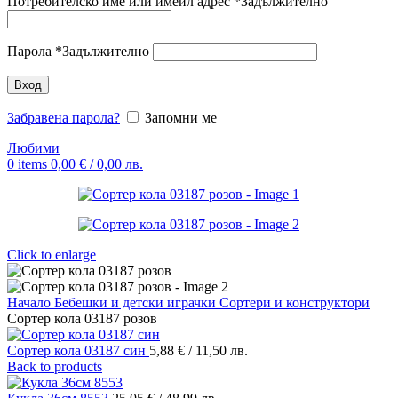
Потребителско име или имейл адрес
*
Задължително
Парола
*
Задължително
Вход
Забравена парола?
Запомни ме
Любими
0
items
0,00
€
/ 0,00 лв.
Click to enlarge
Начало
Бебешки и детски играчки
Сортери и конструктори
Сортер кола 03187 розов
Сортер кола 03187 син
5,88
€
/ 11,50 лв.
Back to products