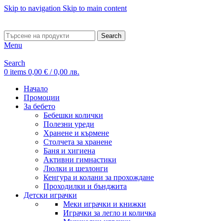
Skip to navigation
Skip to main content
ADD ANYTHING HERE OR JUST REMOVE IT…
Search
Menu
Search
0
items
0,00
€
/ 0,00 лв.
Начало
Промоции
За бебето
Бебешки колички
Полезни уреди
Хранене и кърмене
Столчета за хранене
Баня и хигиена
Активни гимнастики
Люлки и шезлонги
Кенгура и колани за прохождане
Проходилки и бънджита
Детски играчки
Меки играчки и книжки
Играчки за легло и количка