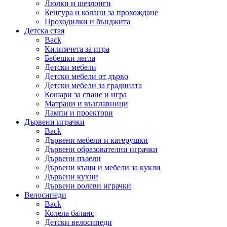
Люлки и шезлонги
Кенгура и колани за прохождане
Проходилки и бънджита
Детска стая
Back
Килимчета за игра
Бебешки легла
Детски мебели
Детски мебели от дърво
Детски мебели за градината
Кошари за спане и игра
Матраци и възглавници
Лампи и проектори
Дървени играчки
Back
Дървени мебели и катерушки
Дървени образователни играчки
Дървени пъзели
Дървени къщи и мебели за кукли
Дървени кухни
Дървени ролеви играчки
Велосипеди
Back
Колела баланс
Детски велосипеди