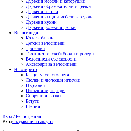
Дървени мебели и катерушки
Дървени образователни играчки
Дървени пъзели
Дървени къщи и мебели за кукли
Дървени кухни
Дървени ролеви играчки
Велосипеди
Колела баланс
Детски велосипеди
Триколки
Тротинетки, скейтборди и ролери
Велосипеди със скорости
Аксесоари за велосипеди
На открито
Къщи, маси, столчета
Люлки и люлеещи играчки
Пързалки
Пясъчници, огради
Спортни играчки
Батути
Шейни
Вход / Регистрация
Вход
Създаване на акаунт