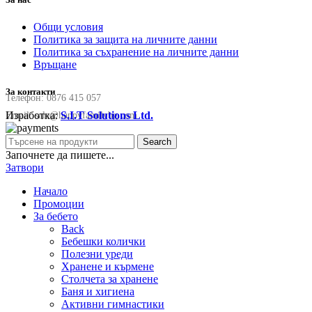
Общи условия
Политика за защита на личните данни
Политика за съхранение на личните данни
Връщане
За контакти
Телефон:
0876 415 057
Изработка:
S.I.T Solutions Ltd.
Email:
sale@happyfamilybg.com
Search
Започнете да пишете...
Затвори
Начало
Промоции
За бебето
Back
Бебешки колички
Полезни уреди
Хранене и кърмене
Столчета за хранене
Баня и хигиена
Активни гимнастики