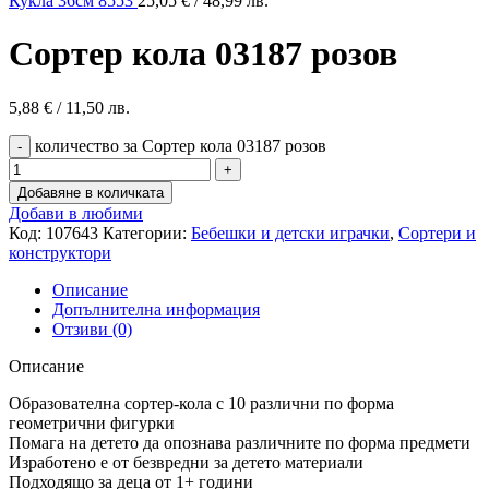
Кукла 36см 8553
25,05
€
/ 48,99 лв.
Сортер кола 03187 розов
5,88
€
/ 11,50 лв.
количество за Сортер кола 03187 розов
Добавяне в количката
Добави в любими
Код:
107643
Категории:
Бебешки и детски играчки
,
Сортери и
конструктори
Описание
Допълнителна информация
Отзиви (0)
Описание
Образователна сортер-кола с 10 различни по форма
геометрични фигурки
Помага на детето да опознава различните по форма предмети
Изработено е от безвредни за детето материали
Подходящо за деца от 1+ години