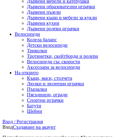
Дървени мебели и катерушки
Дървени образователни играчки
Дървени пъзели
Дървени къщи и мебели за кукли
Дървени кухни
Дървени ролеви играчки
Велосипеди
Колела баланс
Детски велосипеди
Триколки
Тротинетки, скейтборди и ролери
Велосипеди със скорости
Аксесоари за велосипеди
На открито
Къщи, маси, столчета
Люлки и люлеещи играчки
Пързалки
Пясъчници, огради
Спортни играчки
Батути
Шейни
Вход / Регистрация
Вход
Създаване на акаунт