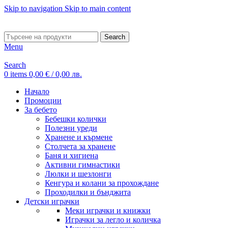
Skip to navigation
Skip to main content
ADD ANYTHING HERE OR JUST REMOVE IT…
Search
Menu
Search
0
items
0,00
€
/ 0,00 лв.
Начало
Промоции
За бебето
Бебешки колички
Полезни уреди
Хранене и кърмене
Столчета за хранене
Баня и хигиена
Активни гимнастики
Люлки и шезлонги
Кенгура и колани за прохождане
Проходилки и бънджита
Детски играчки
Меки играчки и книжки
Играчки за легло и количка