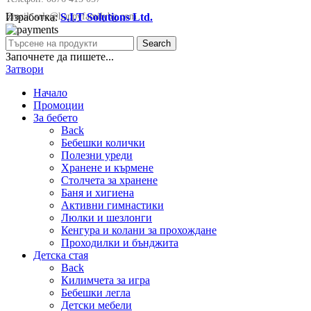
Изработка:
S.I.T Solutions Ltd.
Email:
sale@happyfamilybg.com
Search
Започнете да пишете...
Затвори
Начало
Промоции
За бебето
Back
Бебешки колички
Полезни уреди
Хранене и кърмене
Столчета за хранене
Баня и хигиена
Активни гимнастики
Люлки и шезлонги
Кенгура и колани за прохождане
Проходилки и бънджита
Детска стая
Back
Килимчета за игра
Бебешки легла
Детски мебели