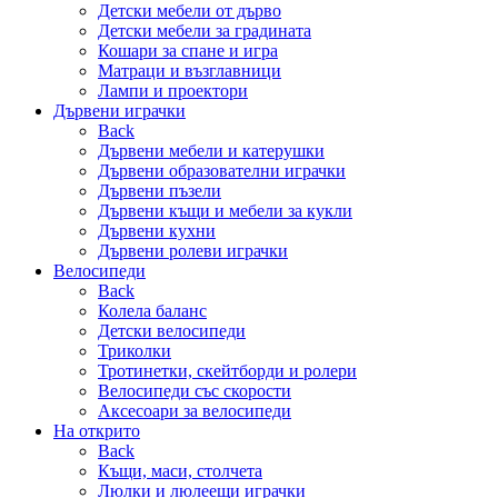
Детски мебели от дърво
Детски мебели за градината
Кошари за спане и игра
Матраци и възглавници
Лампи и проектори
Дървени играчки
Back
Дървени мебели и катерушки
Дървени образователни играчки
Дървени пъзели
Дървени къщи и мебели за кукли
Дървени кухни
Дървени ролеви играчки
Велосипеди
Back
Колела баланс
Детски велосипеди
Триколки
Тротинетки, скейтборди и ролери
Велосипеди със скорости
Аксесоари за велосипеди
На открито
Back
Къщи, маси, столчета
Люлки и люлеещи играчки