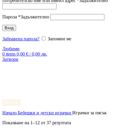
Потребителско име или имейл адрес
*
Задължително
Парола
*
Задължително
Вход
Забравена парола?
Запомни ме
Любими
0
items
0,00
€
/ 0,00 лв.
Затвори
Филтър
Начало
Бебешки и детски играчки
Играчки за пясък
Показване на 1–12 от 37 резултата