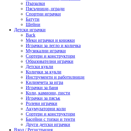
Пързалки
Пясъчници, огради
Спортни играчки
Батути
Шейни
Детски играчки
Back
Меки играчки и книжки
Играчки за легло и количка
Музикални играчки
Сортери и конструктори
Образователни играчки
Детски кукли
Колички за кукли
Инструменти и работилници
Килимчета за игра
Играчки за баня
Коли, камиони, писти
Играчки за пясък
Ролеви играчки
Акумулаторни коли
Сортери и конструктори
Басейни с топки и тенти
Други детски играчки
Вход / Регистрация