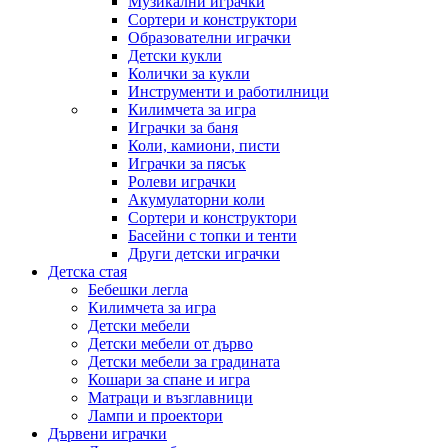
Музикални играчки
Сортери и конструктори
Образователни играчки
Детски кукли
Колички за кукли
Инструменти и работилници
Килимчета за игра
Играчки за баня
Коли, камиони, писти
Играчки за пясък
Ролеви играчки
Акумулаторни коли
Сортери и конструктори
Басейни с топки и тенти
Други детски играчки
Детска стая
Бебешки легла
Килимчета за игра
Детски мебели
Детски мебели от дърво
Детски мебели за градината
Кошари за спане и игра
Матраци и възглавници
Лампи и проектори
Дървени играчки