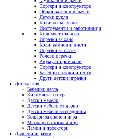
Музикални играчки
Сортери и конструктори
Образователни играчки
Детски кукли
Колички за кукли
Инструменти и работилници
Килимчета за игра
Играчки за баня
Коли, камиони, писти
Играчки за пясък
Ролеви играчки
Акумулаторни коли
Сортери и конструктори
Басейни с топки и тенти
Други детски играчки
Детска стая
Бебешки легла
Килимчета за игра
Детски мебели
Детски мебели от дърво
Детски мебели за градината
Кошари за спане и игра
Матраци и възглавници
Лампи и проектори
Дървени играчки