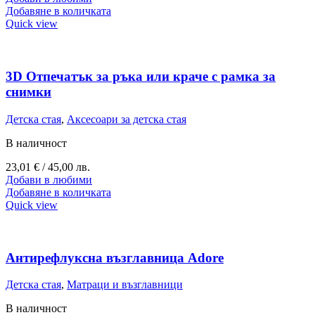
Добавяне в количката
Quick view
3D Отпечатък за ръка или краче с рамка за
снимки
Детска стая
,
Аксесоари за детска стая
В наличност
23,01
€
/ 45,00 лв.
Добави в любими
Добавяне в количката
Quick view
Антирефлуксна възглавница Adore
Детска стая
,
Матраци и възглавници
В наличност