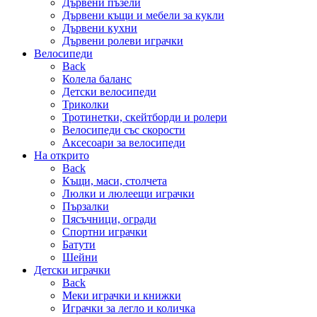
Дървени пъзели
Дървени къщи и мебели за кукли
Дървени кухни
Дървени ролеви играчки
Велосипеди
Back
Колела баланс
Детски велосипеди
Триколки
Тротинетки, скейтборди и ролери
Велосипеди със скорости
Аксесоари за велосипеди
На открито
Back
Къщи, маси, столчета
Люлки и люлеещи играчки
Пързалки
Пясъчници, огради
Спортни играчки
Батути
Шейни
Детски играчки
Back
Меки играчки и книжки
Играчки за легло и количка