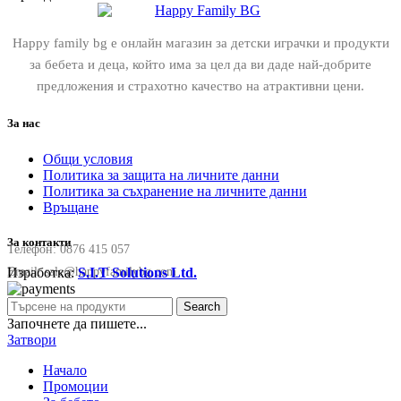
Happy family bg е онлайн магазин за детски играчки и продукти
за бебета и деца, който има за цел да ви даде най-добрите
предложения и страхотно качество на атрактивни цени.
За нас
Общи условия
Политика за защита на личните данни
Политика за съхранение на личните данни
Връщане
За контакти
Телефон:
0876 415 057
Изработка:
S.I.T Solutions Ltd.
Email:
sale@happyfamilybg.com
Search
Започнете да пишете...
Затвори
Начало
Промоции