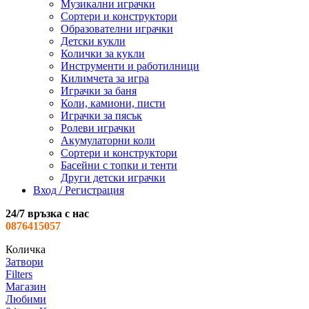
Музикални играчки
Сортери и конструктори
Образователни играчки
Детски кукли
Колички за кукли
Инструменти и работилници
Килимчета за игра
Играчки за баня
Коли, камиони, писти
Играчки за пясък
Ролеви играчки
Акумулаторни коли
Сортери и конструктори
Басейни с топки и тенти
Други детски играчки
Вход / Регистрация
24/7 връзка с нас
0876415057
Количка
Затвори
Filters
Магазин
Любими