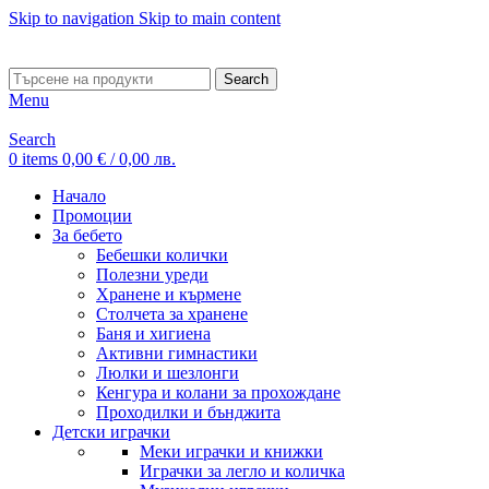
Skip to navigation
Skip to main content
ADD ANYTHING HERE OR JUST REMOVE IT…
Search
Menu
Search
0
items
0,00
€
/ 0,00 лв.
Начало
Промоции
За бебето
Бебешки колички
Полезни уреди
Хранене и кърмене
Столчета за хранене
Баня и хигиена
Активни гимнастики
Люлки и шезлонги
Кенгура и колани за прохождане
Проходилки и бънджита
Детски играчки
Меки играчки и книжки
Играчки за легло и количка