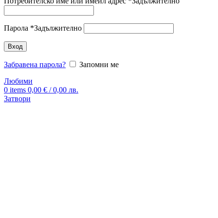
Потребителско име или имейл адрес
*
Задължително
Парола
*
Задължително
Вход
Забравена парола?
Запомни ме
Любими
0
items
0,00
€
/ 0,00 лв.
Затвори