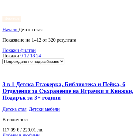
Филтър
Начало
Детска стая
Показване на 1–12 от 320 резултата
Покажи филтри
Покажи
9
12
18
24
3 в 1 Детска Етажерка, Библиотека и Пейка, 6
Отделения за Съхранение на Играчки и Книжки,
Подарък за 3+ години
Детска стая
,
Детски мебели
В наличност
117,09
€
/ 229,01 лв.
Добави в любими