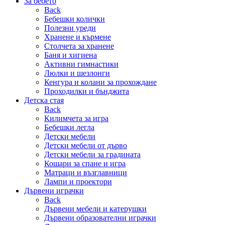
За бебето
Back
Бебешки колички
Полезни уреди
Хранене и кърмене
Столчета за хранене
Баня и хигиена
Активни гимнастики
Люлки и шезлонги
Кенгура и колани за прохождане
Проходилки и бънджита
Детска стая
Back
Килимчета за игра
Бебешки легла
Детски мебели
Детски мебели от дърво
Детски мебели за градината
Кошари за спане и игра
Матраци и възглавници
Лампи и проектори
Дървени играчки
Back
Дървени мебели и катерушки
Дървени образователни играчки