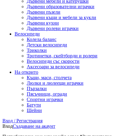
Дървени мебели и катерушки
Дървени образователни играчки
Дървени пъзели
Дървени къщи и мебели за кукли
Дървени кухни
Дървени ролеви играчки
Велосипеди
Колела баланс
Детски велосипеди
Триколки
Тротинетки, скейтборди и ролери
Велосипеди със скорости
Аксесоари за велосипеди
На открито
Къщи, маси, столчета
Люлки и люлеещи играчки
Пързалки
Пясъчници, огради
Спортни играчки
Батути
Шейни
Вход / Регистрация
Вход
Създаване на акаунт