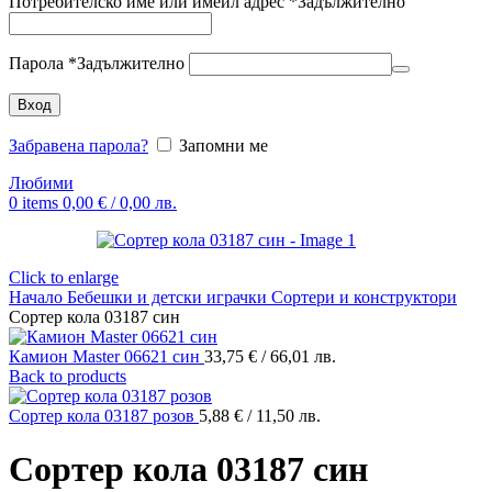
Потребителско име или имейл адрес
*
Задължително
Парола
*
Задължително
Вход
Забравена парола?
Запомни ме
Любими
0
items
0,00
€
/ 0,00 лв.
Click to enlarge
Начало
Бебешки и детски играчки
Сортери и конструктори
Сортер кола 03187 син
Камион Master 06621 син
33,75
€
/ 66,01 лв.
Back to products
Сортер кола 03187 розов
5,88
€
/ 11,50 лв.
Сортер кола 03187 син