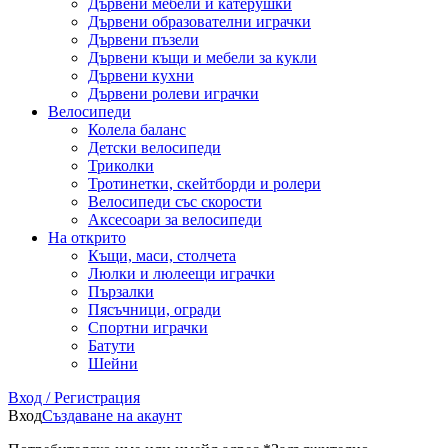
Дървени мебели и катерушки
Дървени образователни играчки
Дървени пъзели
Дървени къщи и мебели за кукли
Дървени кухни
Дървени ролеви играчки
Велосипеди
Колела баланс
Детски велосипеди
Триколки
Тротинетки, скейтборди и ролери
Велосипеди със скорости
Аксесоари за велосипеди
На открито
Къщи, маси, столчета
Люлки и люлеещи играчки
Пързалки
Пясъчници, огради
Спортни играчки
Батути
Шейни
Вход / Регистрация
Вход
Създаване на акаунт