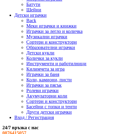
Батути
Шейни
Детски играчки
Back
Меки играчки и книжки
Играчки за легло и количка
Музикални играчки
Сортери и конструктори
Образователни играчки
Детски кукли
Колички за кукли
Инструменти и работилници
Килимчета за игра
Играчки за баня
Коли, камиони, писти
Играчки за пясък
Ролеви играчки
Акумулаторни коли
Сортери и конструктори
Басейни с топки и тенти
Други детски играчки
Вход / Регистрация
24/7 връзка с нас
0876415057