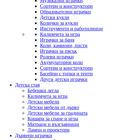
Музикални играчки
Сортери и конструктори
Образователни играчки
Детски кукли
Колички за кукли
Инструменти и работилници
Килимчета за игра
Играчки за баня
Коли, камиони, писти
Играчки за пясък
Ролеви играчки
Акумулаторни коли
Сортери и конструктори
Басейни с топки и тенти
Други детски играчки
Детска стая
Бебешки легла
Килимчета за игра
Детски мебели
Детски мебели от дърво
Детски мебели за градината
Кошари за спане и игра
Матраци и възглавници
Лампи и проектори
Дървени играчки