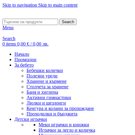
Skip to navigation
Skip to main content
ADD ANYTHING HERE OR JUST REMOVE IT…
Search
Menu
Search
0
items
0,00
€
/ 0,00 лв.
Начало
Промоции
За бебето
Бебешки колички
Полезни уреди
Хранене и кърмене
Столчета за хранене
Баня и хигиена
Активни гимнастики
Люлки и шезлонги
Кенгура и колани за прохождане
Проходилки и бънджита
Детски играчки
Меки играчки и книжки
Играчки за легло и количка