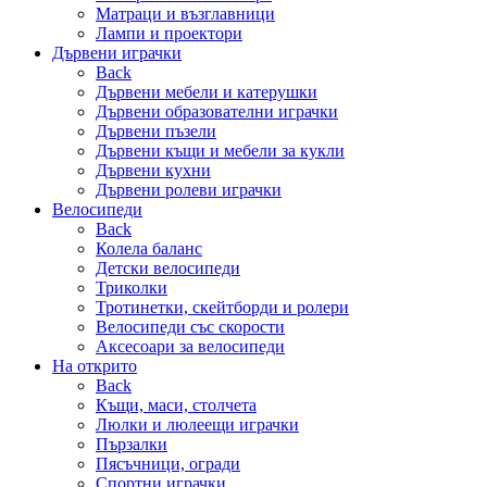
Матраци и възглавници
Лампи и проектори
Дървени играчки
Back
Дървени мебели и катерушки
Дървени образователни играчки
Дървени пъзели
Дървени къщи и мебели за кукли
Дървени кухни
Дървени ролеви играчки
Велосипеди
Back
Колела баланс
Детски велосипеди
Триколки
Тротинетки, скейтборди и ролери
Велосипеди със скорости
Аксесоари за велосипеди
На открито
Back
Къщи, маси, столчета
Люлки и люлеещи играчки
Пързалки
Пясъчници, огради
Спортни играчки