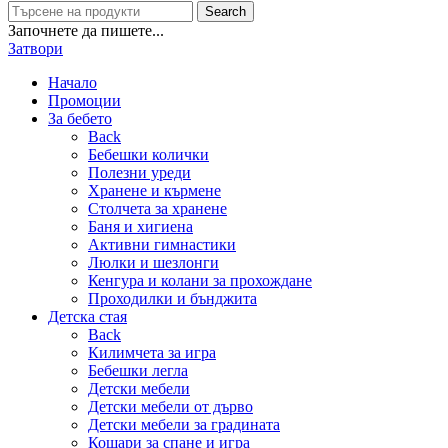
Search
Започнете да пишете...
Затвори
Начало
Промоции
За бебето
Back
Бебешки колички
Полезни уреди
Хранене и кърмене
Столчета за хранене
Баня и хигиена
Активни гимнастики
Люлки и шезлонги
Кенгура и колани за прохождане
Проходилки и бънджита
Детска стая
Back
Килимчета за игра
Бебешки легла
Детски мебели
Детски мебели от дърво
Детски мебели за градината
Кошари за спане и игра