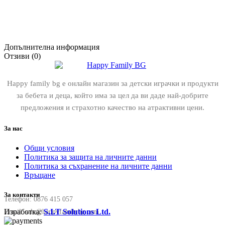
Допълнителна информация
Отзиви (0)
Happy family bg е онлайн магазин за детски играчки и продукти
за бебета и деца, който има за цел да ви даде най-добрите
предложения и страхотно качество на атрактивни цени.
За нас
Общи условия
Политика за защита на личните данни
Политика за съхранение на личните данни
Връщане
За контакти
Телефон:
0876 415 057
Изработка:
S.I.T Solutions Ltd.
Email:
sale@happyfamilybg.com