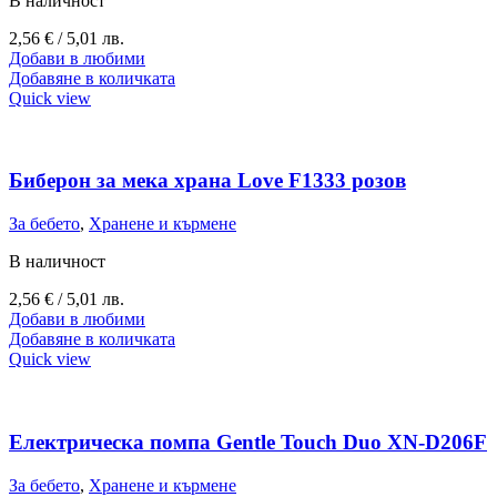
В наличност
2,56
€
/ 5,01 лв.
Добави в любими
Добавяне в количката
Quick view
Биберон за мека храна Love F1333 розов
За бебето
,
Хранене и кърмене
В наличност
2,56
€
/ 5,01 лв.
Добави в любими
Добавяне в количката
Quick view
Електрическа помпа Gentle Touch Duo XN-D206F
За бебето
,
Хранене и кърмене