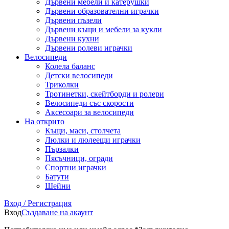
Дървени мебели и катерушки
Дървени образователни играчки
Дървени пъзели
Дървени къщи и мебели за кукли
Дървени кухни
Дървени ролеви играчки
Велосипеди
Колела баланс
Детски велосипеди
Триколки
Тротинетки, скейтборди и ролери
Велосипеди със скорости
Аксесоари за велосипеди
На открито
Къщи, маси, столчета
Люлки и люлеещи играчки
Пързалки
Пясъчници, огради
Спортни играчки
Батути
Шейни
Вход / Регистрация
Вход
Създаване на акаунт