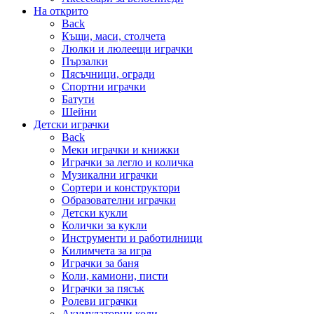
На открито
Back
Къщи, маси, столчета
Люлки и люлеещи играчки
Пързалки
Пясъчници, огради
Спортни играчки
Батути
Шейни
Детски играчки
Back
Меки играчки и книжки
Играчки за легло и количка
Музикални играчки
Сортери и конструктори
Образователни играчки
Детски кукли
Колички за кукли
Инструменти и работилници
Килимчета за игра
Играчки за баня
Коли, камиони, писти
Играчки за пясък
Ролеви играчки
Акумулаторни коли