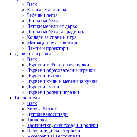
Back
Килимчета за игра
Бебешки легла
Детски мебели
Детски мебели от дърво
Детски мебели за градината
Кошари за спане и игра
Матраци и възглавници
Лампи и проектори
Дървени играчки
Back
Дървени мебели и катерушки
Дървени образователни играчки
Дървени пъзели
Дървени къщи и мебели за кукли
Дървени кухни
Дървени ролеви играчки
Велосипеди
Back
Колела баланс
Детски велосипеди
Триколки
Тротинетки, скейтборди и ролери
Велосипеди със скорости
Аксесоари за велосипеди