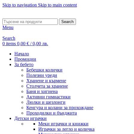
Skip to navigation
Skip to main content
ADD ANYTHING HERE OR JUST REMOVE IT…
Search
Menu
Search
0
items
0,00
€
/ 0,00 лв.
Начало
Промоции
За бебето
Бебешки колички
Полезни уреди
Хранене и кърмене
Столчета за хранене
Баня и хигиена
Активни гимнастики
Люлки и шезлонги
Кенгура и колани за прохождане
Проходилки и бънджита
Детски играчки
Меки играчки и книжки
Играчки за легло и количка