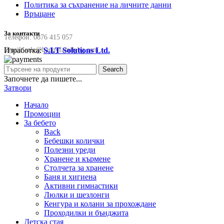
Политика за съхранение на личните данни
Връщане
За контакти
Телефон:
0876 415 057
Изработка:
S.I.T Solutions Ltd.
Email:
sale@happyfamilybg.com
Search
Започнете да пишете...
Затвори
Начало
Промоции
За бебето
Back
Бебешки колички
Полезни уреди
Хранене и кърмене
Столчета за хранене
Баня и хигиена
Активни гимнастики
Люлки и шезлонги
Кенгура и колани за прохождане
Проходилки и бънджита
Детска стая