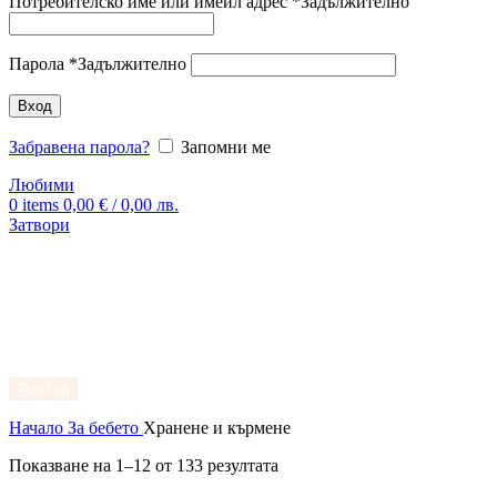
Потребителско име или имейл адрес
*
Задължително
Парола
*
Задължително
Вход
Забравена парола?
Запомни ме
Любими
0
items
0,00
€
/ 0,00 лв.
Затвори
Филтър
Начало
За бебето
Хранене и кърмене
Показване на 1–12 от 133 резултата