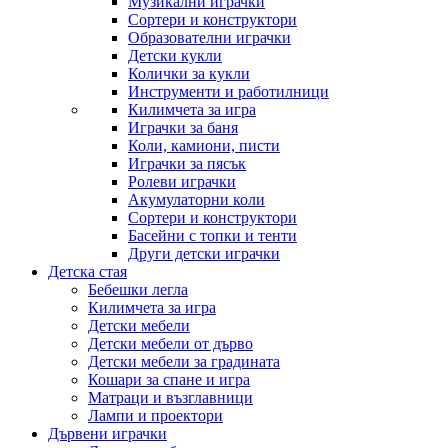
Музикални играчки
Сортери и конструктори
Образователни играчки
Детски кукли
Колички за кукли
Инструменти и работилници
Килимчета за игра
Играчки за баня
Коли, камиони, писти
Играчки за пясък
Ролеви играчки
Акумулаторни коли
Сортери и конструктори
Басейни с топки и тенти
Други детски играчки
Детска стая
Бебешки легла
Килимчета за игра
Детски мебели
Детски мебели от дърво
Детски мебели за градината
Кошари за спане и игра
Матраци и възглавници
Лампи и проектори
Дървени играчки