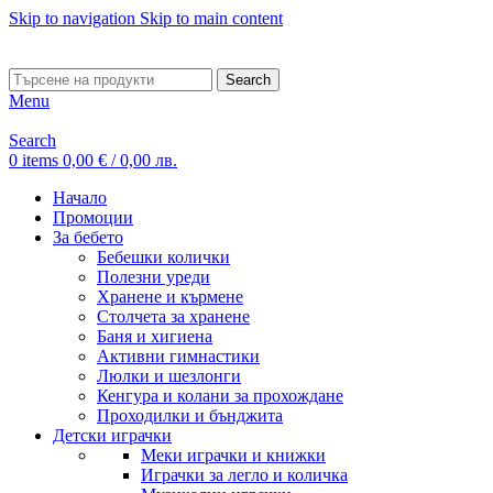
Skip to navigation
Skip to main content
ADD ANYTHING HERE OR JUST REMOVE IT…
Search
Menu
Search
0
items
0,00
€
/ 0,00 лв.
Начало
Промоции
За бебето
Бебешки колички
Полезни уреди
Хранене и кърмене
Столчета за хранене
Баня и хигиена
Активни гимнастики
Люлки и шезлонги
Кенгура и колани за прохождане
Проходилки и бънджита
Детски играчки
Меки играчки и книжки
Играчки за легло и количка