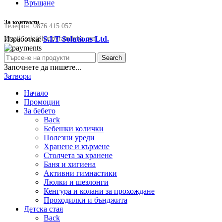
Връщане
За контакти
Телефон:
0876 415 057
Изработка:
S.I.T Solutions Ltd.
Email:
sale@happyfamilybg.com
Search
Започнете да пишете...
Затвори
Начало
Промоции
За бебето
Back
Бебешки колички
Полезни уреди
Хранене и кърмене
Столчета за хранене
Баня и хигиена
Активни гимнастики
Люлки и шезлонги
Кенгура и колани за прохождане
Проходилки и бънджита
Детска стая
Back