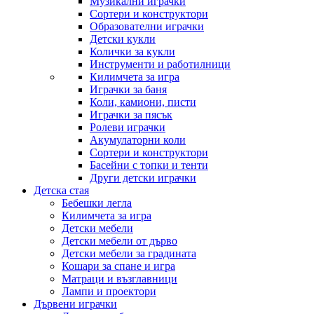
Музикални играчки
Сортери и конструктори
Образователни играчки
Детски кукли
Колички за кукли
Инструменти и работилници
Килимчета за игра
Играчки за баня
Коли, камиони, писти
Играчки за пясък
Ролеви играчки
Акумулаторни коли
Сортери и конструктори
Басейни с топки и тенти
Други детски играчки
Детска стая
Бебешки легла
Килимчета за игра
Детски мебели
Детски мебели от дърво
Детски мебели за градината
Кошари за спане и игра
Матраци и възглавници
Лампи и проектори
Дървени играчки