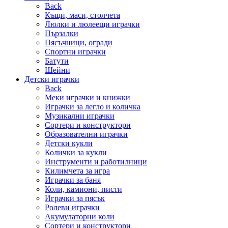
Back
Къщи, маси, столчета
Люлки и люлеещи играчки
Пързалки
Пясъчници, огради
Спортни играчки
Батути
Шейни
Детски играчки
Back
Меки играчки и книжки
Играчки за легло и количка
Музикални играчки
Сортери и конструктори
Образователни играчки
Детски кукли
Колички за кукли
Инструменти и работилници
Килимчета за игра
Играчки за баня
Коли, камиони, писти
Играчки за пясък
Ролеви играчки
Акумулаторни коли
Сортери и конструктори