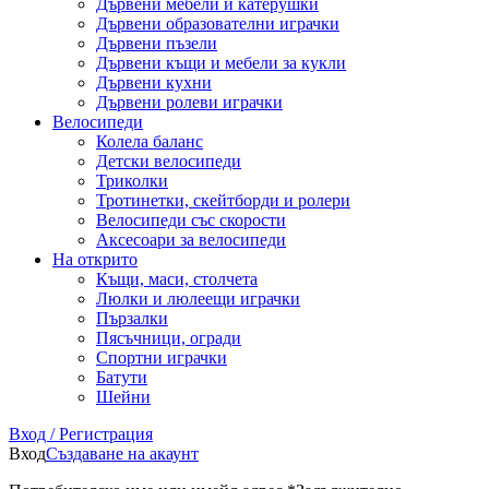
Дървени мебели и катерушки
Дървени образователни играчки
Дървени пъзели
Дървени къщи и мебели за кукли
Дървени кухни
Дървени ролеви играчки
Велосипеди
Колела баланс
Детски велосипеди
Триколки
Тротинетки, скейтборди и ролери
Велосипеди със скорости
Аксесоари за велосипеди
На открито
Къщи, маси, столчета
Люлки и люлеещи играчки
Пързалки
Пясъчници, огради
Спортни играчки
Батути
Шейни
Вход / Регистрация
Вход
Създаване на акаунт