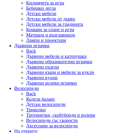
Килимчета за игра
Бебешки легла
Детски мебели
Детски мебели от дърво
Детски мебели за градината
Кошари за спане и игра
Матраци и възглавници
Лампи и проектори
Дървени играчки
Back
Дървени мебели и катерушки
Дървени образователни играчки
Дървени пъзели
Дървени къщи и мебели за кукли
Дървени кухни
Дървени ролеви играчки
Велосипеди
Back
Колела баланс
Детски велосипеди
Триколки
Тротинетки, скейтборди и ролери
Велосипеди със скорости
Аксесоари за велосипеди
На открито