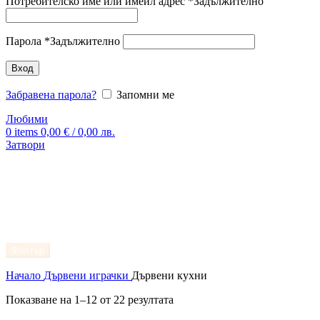
Потребителско име или имейл адрес
*
Задължително
Парола
*
Задължително
Вход
Забравена парола?
Запомни ме
Любими
0
items
0,00
€
/ 0,00 лв.
Затвори
Филтър
Начало
Дървени играчки
Дървени кухни
Показване на 1–12 от 22 резултата