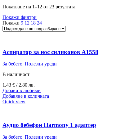
Показване на 1–12 от 23 резултата
Покажи филтри
Покажи
9
12
18
24
Аспиратор за нос силиконов A1558
За бебето
,
Полезни уреди
В наличност
1,43
€
/ 2,80 лв.
Добави в любими
Добавяне в количката
Quick view
Аудио бебефон Harmony 1 адаптер
За бебето
,
Полезни уреди