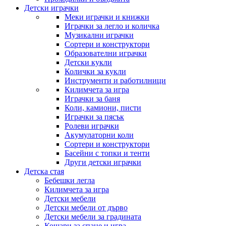
Детски играчки
Меки играчки и книжки
Играчки за легло и количка
Музикални играчки
Сортери и конструктори
Образователни играчки
Детски кукли
Колички за кукли
Инструменти и работилници
Килимчета за игра
Играчки за баня
Коли, камиони, писти
Играчки за пясък
Ролеви играчки
Акумулаторни коли
Сортери и конструктори
Басейни с топки и тенти
Други детски играчки
Детска стая
Бебешки легла
Килимчета за игра
Детски мебели
Детски мебели от дърво
Детски мебели за градината
Кошари за спане и игра