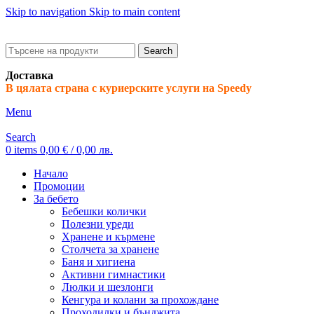
Skip to navigation
Skip to main content
ADD ANYTHING HERE OR JUST REMOVE IT…
Search
Доставка
В цялата страна с куриерските услуги на Speedy
Menu
Search
0
items
0,00
€
/ 0,00 лв.
Начало
Промоции
За бебето
Бебешки колички
Полезни уреди
Хранене и кърмене
Столчета за хранене
Баня и хигиена
Активни гимнастики
Люлки и шезлонги
Кенгура и колани за прохождане
Проходилки и бънджита