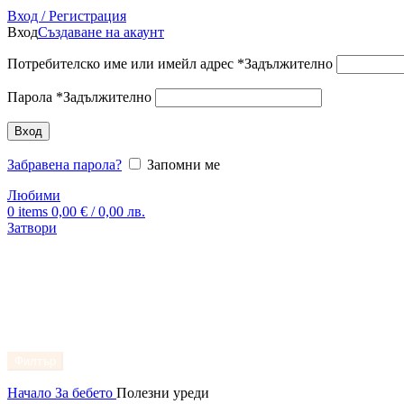
Вход / Регистрация
Вход
Създаване на акаунт
Потребителско име или имейл адрес
*
Задължително
Парола
*
Задължително
Вход
Забравена парола?
Запомни ме
Любими
0
items
0,00
€
/ 0,00 лв.
Затвори
Филтър
Начало
За бебето
Полезни уреди