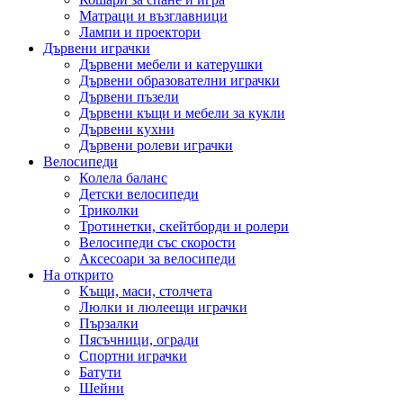
Матраци и възглавници
Лампи и проектори
Дървени играчки
Дървени мебели и катерушки
Дървени образователни играчки
Дървени пъзели
Дървени къщи и мебели за кукли
Дървени кухни
Дървени ролеви играчки
Велосипеди
Колела баланс
Детски велосипеди
Триколки
Тротинетки, скейтборди и ролери
Велосипеди със скорости
Аксесоари за велосипеди
На открито
Къщи, маси, столчета
Люлки и люлеещи играчки
Пързалки
Пясъчници, огради
Спортни играчки
Батути
Шейни