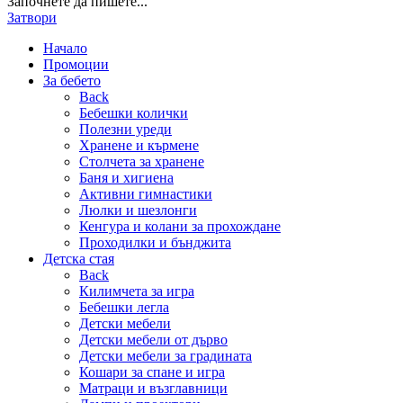
Започнете да пишете...
Затвори
Начало
Промоции
За бебето
Back
Бебешки колички
Полезни уреди
Хранене и кърмене
Столчета за хранене
Баня и хигиена
Активни гимнастики
Люлки и шезлонги
Кенгура и колани за прохождане
Проходилки и бънджита
Детска стая
Back
Килимчета за игра
Бебешки легла
Детски мебели
Детски мебели от дърво
Детски мебели за градината
Кошари за спане и игра
Матраци и възглавници