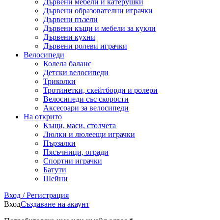
Дървени мебели и катерушки
Дървени образователни играчки
Дървени пъзели
Дървени къщи и мебели за кукли
Дървени кухни
Дървени ролеви играчки
Велосипеди
Колела баланс
Детски велосипеди
Триколки
Тротинетки, скейтборди и ролери
Велосипеди със скорости
Аксесоари за велосипеди
На открито
Къщи, маси, столчета
Люлки и люлеещи играчки
Пързалки
Пясъчници, огради
Спортни играчки
Батути
Шейни
Вход / Регистрация
Вход
Създаване на акаунт