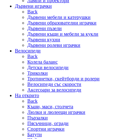
Лампи и проектори
Дървени играчки
Back
Дървени мебели и катерушки
Дървени образователни играчки
Дървени пъзели
Дървени къщи и мебели за кукли
Дървени кухни
Дървени ролеви играчки
Велосипеди
Back
Колела баланс
Детски велосипеди
Триколки
Тротинетки, скейтборди и ролери
Велосипеди със скорости
Аксесоари за велосипеди
На открито
Back
Къщи, маси, столчета
Люлки и люлеещи играчки
Пързалки
Пясъчници, огради
Спортни играчки
Батути