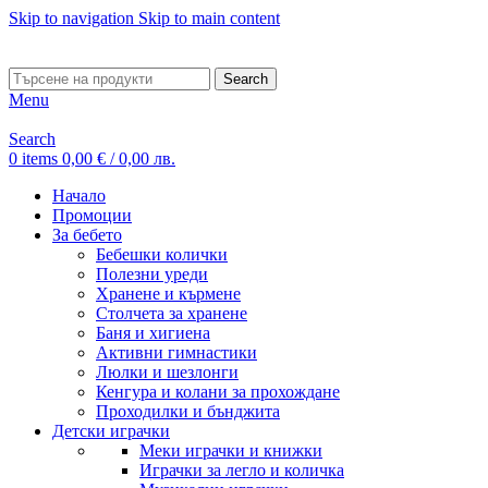
Skip to navigation
Skip to main content
ADD ANYTHING HERE OR JUST REMOVE IT…
Search
Menu
Search
0
items
0,00
€
/ 0,00 лв.
Начало
Промоции
За бебето
Бебешки колички
Полезни уреди
Хранене и кърмене
Столчета за хранене
Баня и хигиена
Активни гимнастики
Люлки и шезлонги
Кенгура и колани за прохождане
Проходилки и бънджита
Детски играчки
Меки играчки и книжки
Играчки за легло и количка