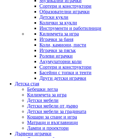
Музикални играчки
Сортери и конструктори
Образователни играчки
Детски кукли
Колички за кукли
Инструменти и работилници
Килимчета за игра
Играчки за баня
Коли, камиони, писти
Играчки за пясък
Ролеви играчки
Акумулаторни коли
Сортери и конструктори
Басейни с топки и тенти
Други детски играчки
Детска стая
Бебешки легла
Килимчета за игра
Детски мебели
Детски мебели от дърво
Детски мебели за градината
Кошари за спане и игра
Матраци и възглавници
Лампи и проектори
Дървени играчки