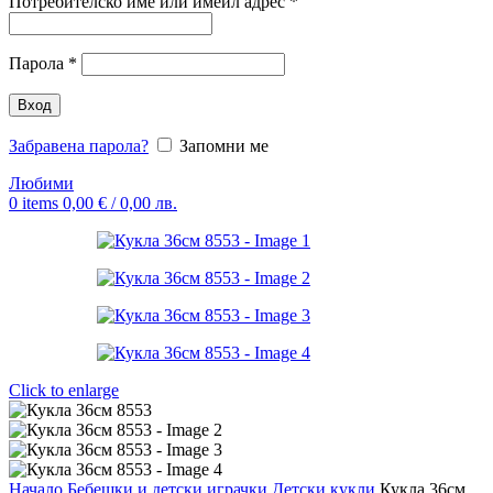
Задължително
Потребителско име или имейл адрес
*
Задължително
Парола
*
Вход
Забравена парола?
Запомни ме
Любими
0
items
0,00
€
/ 0,00 лв.
Click to enlarge
Начало
Бебешки и детски играчки
Детски кукли
Кукла 36см