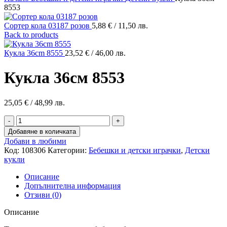
8553
Сортер кола 03187 розов
5,88
€
/ 11,50 лв.
Back to products
Кукла 36cm 8555
23,52
€
/ 46,00 лв.
Кукла 36см 8553
25,05
€
/ 48,99 лв.
количество
за
Добавяне в количката
Кукла
Добави в любими
36см
Код:
108306
Категории:
Бебешки и детски играчки
,
Детски
8553
кукли
Описание
Допълнителна информация
Отзиви (0)
Описание