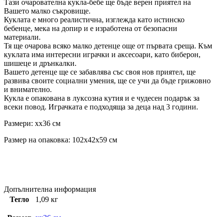
Тази очарователна кукла-бебе ще бъде верен приятел на
Вашето малко съкровище.
Куклата е много реалистична, изглежда като истинско
бебенце, мека на допир и е изработена от безопасни
материали.
Тя ще очарова всяко малко детенце още от първата среща. Към
куклата има интересни играчки и аксесоари, като биберон,
шишеце и дрънкалки.
Вашето детенце ще се забавлява със своя нов приятел, ще
развива своите социални умения, ще се учи да бъде грижовно
и внимателно.
Кукла е опакована в луксозна кутия и е чудесен подарък за
всеки повод. Играчката е подходяща за деца над 3 години.
Размери: xx36 см
Размер на опаковка: 102x42x59 см
Допълнителна информация
Тегло
1,09 кг