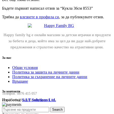
Бъдете първият написал отзив за “Кукла 36см 8553”
Трябва да
влезнете в профила си
, за да публикувате отзив.
Happy family bg е онлайн магазин за детски играчки и продукти
за бебета и деца, който има за цел да ви даде най-добрите
предложения и страхотно качество на атрактивни цени.
За нас
Общи условия
Политика за защита на личните данни
Политика за съхранение на личните данни
Връщане
За контакти
Телефон:
0876 415 057
Изработка:
S.I.T Solutions Ltd.
Email:
sale@happyfamilybg.com
Search