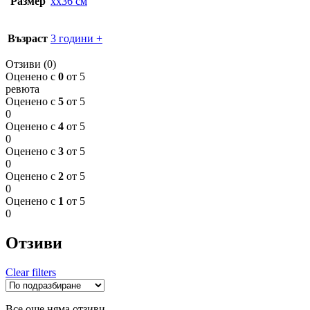
Размер
xx36 см
Възраст
3 години +
Отзиви (0)
Оценено с
0
от 5
ревюта
Оценено с
5
от 5
0
Оценено с
4
от 5
0
Оценено с
3
от 5
0
Оценено с
2
от 5
0
Оценено с
1
от 5
0
Отзиви
Clear filters
Все още няма отзиви.