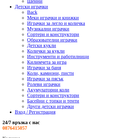
Шейни
Детски играчки
Back
Меки играчки и книжки
Играчки за легло и количка
Музикални играчки
Сортери и конструктори
Образователни играчки
Детски кукли
Колички за кукли
Инструменти и работилници
Килимчета за игра
Играчки за баня
Коли, камиони, писти
Играчки за пясък
Ролеви играчки
Акумулаторни коли
Сортери и конструктори
Басейни с топки и тенти
Други детски играчки
Вход / Регистрация
24/7 връзка с нас
0876415057