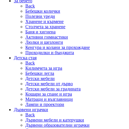
За бебето
Back
Бебешки колички
Полезни уреди
Хранене и кърмене
Столчета за хранене
Баня и хигиена
Активни гимнастики
Люлки и шезлонги
Кенгура и колани за прохождане
Проходилки и бънджита
Детска стая
Back
Килимчета за игра
Бебешки легла
Детски мебели
Детски мебели от дърво
Детски мебели за градината
Кошари за спане и игра
Матраци и възглавници
Лампи и проектори
Дървени играчки
Back
Дървени мебели и катерушки
Дървени образователни играчки