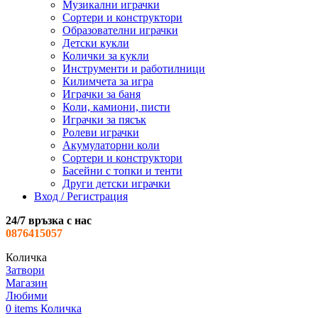
Музикални играчки
Сортери и конструктори
Образователни играчки
Детски кукли
Колички за кукли
Инструменти и работилници
Килимчета за игра
Играчки за баня
Коли, камиони, писти
Играчки за пясък
Ролеви играчки
Акумулаторни коли
Сортери и конструктори
Басейни с топки и тенти
Други детски играчки
Вход / Регистрация
24/7 връзка с нас
0876415057
Количка
Затвори
Магазин
Любими
0
items
Количка