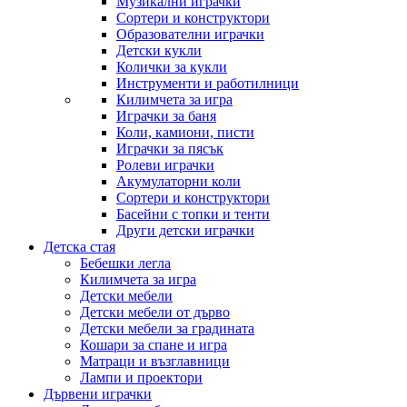
Музикални играчки
Сортери и конструктори
Образователни играчки
Детски кукли
Колички за кукли
Инструменти и работилници
Килимчета за игра
Играчки за баня
Коли, камиони, писти
Играчки за пясък
Ролеви играчки
Акумулаторни коли
Сортери и конструктори
Басейни с топки и тенти
Други детски играчки
Детска стая
Бебешки легла
Килимчета за игра
Детски мебели
Детски мебели от дърво
Детски мебели за градината
Кошари за спане и игра
Матраци и възглавници
Лампи и проектори
Дървени играчки