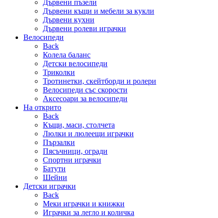
Дървени пъзели
Дървени къщи и мебели за кукли
Дървени кухни
Дървени ролеви играчки
Велосипеди
Back
Колела баланс
Детски велосипеди
Триколки
Тротинетки, скейтборди и ролери
Велосипеди със скорости
Аксесоари за велосипеди
На открито
Back
Къщи, маси, столчета
Люлки и люлеещи играчки
Пързалки
Пясъчници, огради
Спортни играчки
Батути
Шейни
Детски играчки
Back
Меки играчки и книжки
Играчки за легло и количка