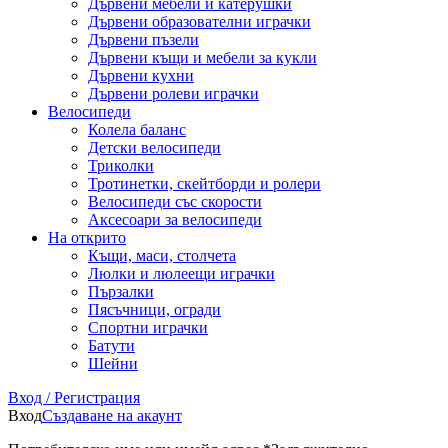
Дървени мебели и катерушки
Дървени образователни играчки
Дървени пъзели
Дървени къщи и мебели за кукли
Дървени кухни
Дървени ролеви играчки
Велосипеди
Колела баланс
Детски велосипеди
Триколки
Тротинетки, скейтборди и ролери
Велосипеди със скорости
Аксесоари за велосипеди
На открито
Къщи, маси, столчета
Люлки и люлеещи играчки
Пързалки
Пясъчници, огради
Спортни играчки
Батути
Шейни
Вход / Регистрация
Вход
Създаване на акаунт