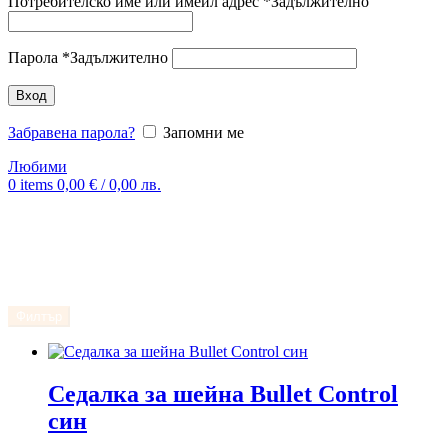
Потребителско име или имейл адрес
*
Задължително
Парола
*
Задължително
Вход
Забравена парола?
Запомни ме
Любими
0
items
0,00
€
/ 0,00 лв.
Филтър
Седалка за шейна Bullet Control
син