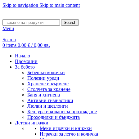
Skip to navigation
Skip to main content
ADD ANYTHING HERE OR JUST REMOVE IT…
Search
Menu
Search
0
items
0,00
€
/ 0,00 лв.
Начало
Промоции
За бебето
Бебешки колички
Полезни уреди
Хранене и кърмене
Столчета за хранене
Баня и хигиена
Активни гимнастики
Люлки и шезлонги
Кенгура и колани за прохождане
Проходилки и бънджита
Детски играчки
Меки играчки и книжки
Играчки за легло и количка