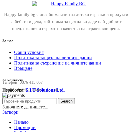
Happy family bg е онлайн магазин за детски играчки и продукти
за бебета и деца, който има за цел да ви даде най-добрите
предложения и страхотно качество на атрактивни цени.
За нас
Общи условия
Политика за защита на личните данни
Политика за съхранение на личните данни
Връщане
За контакти
Телефон:
0876 415 057
Изработка:
S.I.T Solutions Ltd.
Email:
sale@happyfamilybg.com
Search
Започнете да пишете...
Затвори
Начало
Промоции