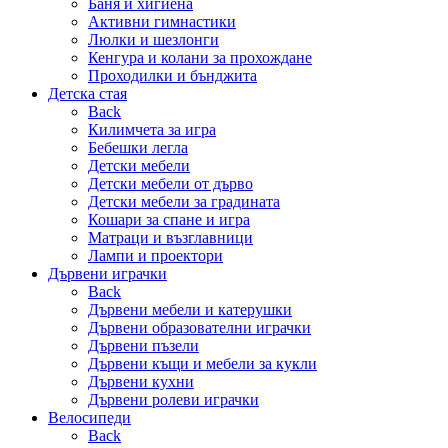
Баня и хигиена
Активни гимнастики
Люлки и шезлонги
Кенгура и колани за прохождане
Проходилки и бънджита
Детска стая
Back
Килимчета за игра
Бебешки легла
Детски мебели
Детски мебели от дърво
Детски мебели за градината
Кошари за спане и игра
Матраци и възглавници
Лампи и проектори
Дървени играчки
Back
Дървени мебели и катерушки
Дървени образователни играчки
Дървени пъзели
Дървени къщи и мебели за кукли
Дървени кухни
Дървени ролеви играчки
Велосипеди
Back