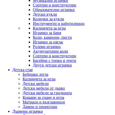
Музикални играчки
Сортери и конструктори
Образователни играчки
Детски кукли
Колички за кукли
Инструменти и работилници
Килимчета за игра
Играчки за баня
Коли, камиони, писти
Играчки за пясък
Ролеви играчки
Акумулаторни коли
Сортери и конструктори
Басейни с топки и тенти
Други детски играчки
Детска стая
Бебешки легла
Килимчета за игра
Детски мебели
Детски мебели от дърво
Детски мебели за градината
Кошари за спане и игра
Матраци и възглавници
Лампи и проектори
Дървени играчки