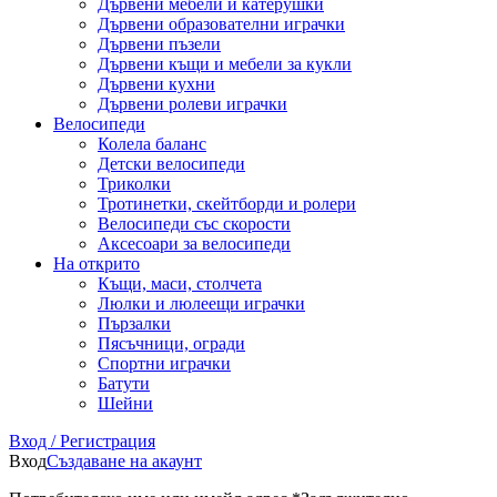
Дървени мебели и катерушки
Дървени образователни играчки
Дървени пъзели
Дървени къщи и мебели за кукли
Дървени кухни
Дървени ролеви играчки
Велосипеди
Колела баланс
Детски велосипеди
Триколки
Тротинетки, скейтборди и ролери
Велосипеди със скорости
Аксесоари за велосипеди
На открито
Къщи, маси, столчета
Люлки и люлеещи играчки
Пързалки
Пясъчници, огради
Спортни играчки
Батути
Шейни
Вход / Регистрация
Вход
Създаване на акаунт