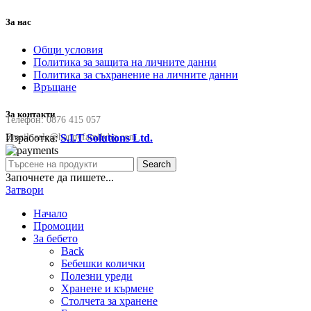
За нас
Общи условия
Политика за защита на личните данни
Политика за съхранение на личните данни
Връщане
За контакти
Телефон:
0876 415 057
Изработка:
S.I.T Solutions Ltd.
Email:
sale@happyfamilybg.com
Search
Започнете да пишете...
Затвори
Начало
Промоции
За бебето
Back
Бебешки колички
Полезни уреди
Хранене и кърмене
Столчета за хранене