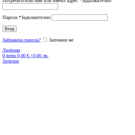
Потребителско име или имейл адрес
*
Задължително
Парола
*
Задължително
Вход
Забравена парола?
Запомни ме
Любими
0
items
0,00
€
/ 0,00 лв.
Затвори