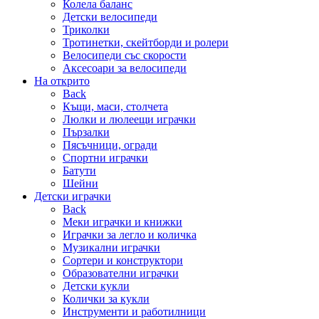
Колела баланс
Детски велосипеди
Триколки
Тротинетки, скейтборди и ролери
Велосипеди със скорости
Аксесоари за велосипеди
На открито
Back
Къщи, маси, столчета
Люлки и люлеещи играчки
Пързалки
Пясъчници, огради
Спортни играчки
Батути
Шейни
Детски играчки
Back
Меки играчки и книжки
Играчки за легло и количка
Музикални играчки
Сортери и конструктори
Образователни играчки
Детски кукли
Колички за кукли
Инструменти и работилници