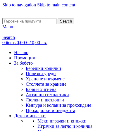
Skip to navigation
Skip to main content
ADD ANYTHING HERE OR JUST REMOVE IT…
Search
Menu
Search
0
items
0,00
€
/ 0,00 лв.
Начало
Промоции
За бебето
Бебешки колички
Полезни уреди
Хранене и кърмене
Столчета за хранене
Баня и хигиена
Активни гимнастики
Люлки и шезлонги
Кенгура и колани за прохождане
Проходилки и бънджита
Детски играчки
Меки играчки и книжки
Играчки за легло и количка