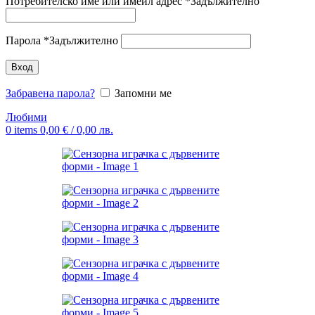
Потребителско име или имейл адрес
*
Задължително
Парола
*
Задължително
Вход
Забравена парола?
Запомни ме
Любими
0
items
0,00
€
/ 0,00 лв.