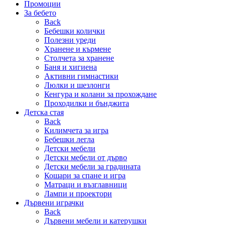
Промоции
За бебето
Back
Бебешки колички
Полезни уреди
Хранене и кърмене
Столчета за хранене
Баня и хигиена
Активни гимнастики
Люлки и шезлонги
Кенгура и колани за прохождане
Проходилки и бънджита
Детска стая
Back
Килимчета за игра
Бебешки легла
Детски мебели
Детски мебели от дърво
Детски мебели за градината
Кошари за спане и игра
Матраци и възглавници
Лампи и проектори
Дървени играчки
Back
Дървени мебели и катерушки