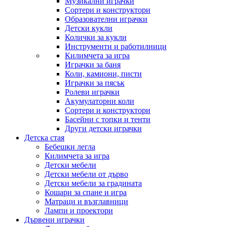
Музикални играчки
Сортери и конструктори
Образователни играчки
Детски кукли
Колички за кукли
Инструменти и работилници
Килимчета за игра
Играчки за баня
Коли, камиони, писти
Играчки за пясък
Ролеви играчки
Акумулаторни коли
Сортери и конструктори
Басейни с топки и тенти
Други детски играчки
Детска стая
Бебешки легла
Килимчета за игра
Детски мебели
Детски мебели от дърво
Детски мебели за градината
Кошари за спане и игра
Матраци и възглавници
Лампи и проектори
Дървени играчки