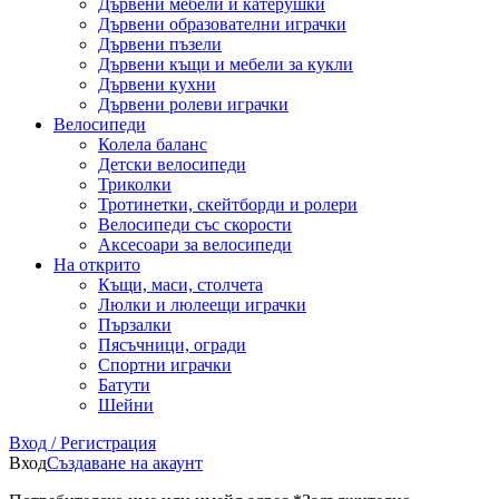
Дървени мебели и катерушки
Дървени образователни играчки
Дървени пъзели
Дървени къщи и мебели за кукли
Дървени кухни
Дървени ролеви играчки
Велосипеди
Колела баланс
Детски велосипеди
Триколки
Тротинетки, скейтборди и ролери
Велосипеди със скорости
Аксесоари за велосипеди
На открито
Къщи, маси, столчета
Люлки и люлеещи играчки
Пързалки
Пясъчници, огради
Спортни играчки
Батути
Шейни
Вход / Регистрация
Вход
Създаване на акаунт