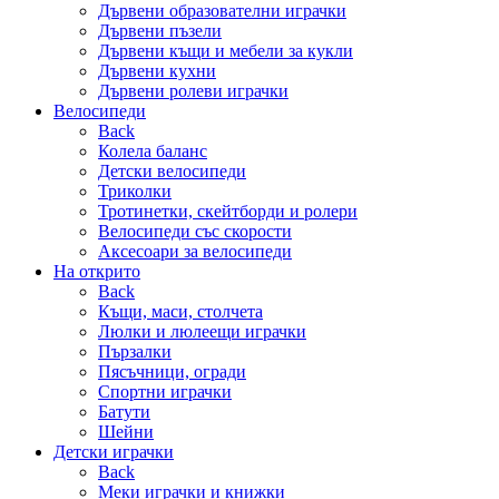
Дървени образователни играчки
Дървени пъзели
Дървени къщи и мебели за кукли
Дървени кухни
Дървени ролеви играчки
Велосипеди
Back
Колела баланс
Детски велосипеди
Триколки
Тротинетки, скейтборди и ролери
Велосипеди със скорости
Аксесоари за велосипеди
На открито
Back
Къщи, маси, столчета
Люлки и люлеещи играчки
Пързалки
Пясъчници, огради
Спортни играчки
Батути
Шейни
Детски играчки
Back
Меки играчки и книжки