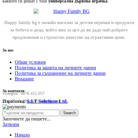
каквото си решат с тази
универсална дървена играчка
.
Happy family bg е онлайн магазин за детски играчки и продукти
за бебета и деца, който има за цел да ви даде най-добрите
предложения и страхотно качество на атрактивни цени.
За нас
Общи условия
Политика за защита на личните данни
Политика за съхранение на личните данни
Връщане
За контакти
Телефон:
0876 415 057
Изработка:
S.I.T Solutions Ltd.
Email:
sale@happyfamilybg.com
Search
Започнете да пишете...
Затвори
Начало