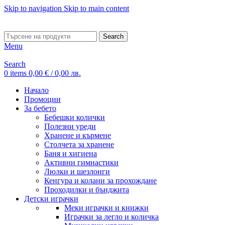
Skip to navigation
Skip to main content
ADD ANYTHING HERE OR JUST REMOVE IT…
Search
Menu
Search
0
items
0,00
€
/ 0,00 лв.
Начало
Промоции
За бебето
Бебешки колички
Полезни уреди
Хранене и кърмене
Столчета за хранене
Баня и хигиена
Активни гимнастики
Люлки и шезлонги
Кенгура и колани за прохождане
Проходилки и бънджита
Детски играчки
Меки играчки и книжки
Играчки за легло и количка