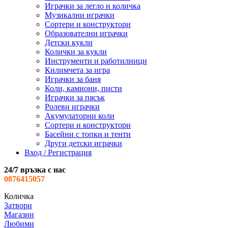
Играчки за легло и количка
Музикални играчки
Сортери и конструктори
Образователни играчки
Детски кукли
Колички за кукли
Инструменти и работилници
Килимчета за игра
Играчки за баня
Коли, камиони, писти
Играчки за пясък
Ролеви играчки
Акумулаторни коли
Сортери и конструктори
Басейни с топки и тенти
Други детски играчки
Вход / Регистрация
24/7 връзка с нас
0876415057
Количка
Затвори
Магазин
Любими