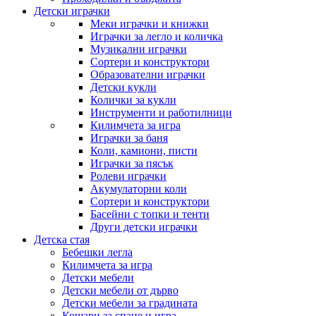
Детски играчки
Меки играчки и книжки
Играчки за легло и количка
Музикални играчки
Сортери и конструктори
Образователни играчки
Детски кукли
Колички за кукли
Инструменти и работилници
Килимчета за игра
Играчки за баня
Коли, камиони, писти
Играчки за пясък
Ролеви играчки
Акумулаторни коли
Сортери и конструктори
Басейни с топки и тенти
Други детски играчки
Детска стая
Бебешки легла
Килимчета за игра
Детски мебели
Детски мебели от дърво
Детски мебели за градината
Кошари за спане и игра