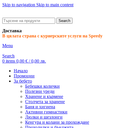
Skip to navigation
Skip to main content
ADD ANYTHING HERE OR JUST REMOVE IT…
Search
Доставка
В цялата страна с куриерските услуги на Speedy
Menu
Search
0
items
0,00
€
/ 0,00 лв.
Начало
Промоции
За бебето
Бебешки колички
Полезни уреди
Хранене и кърмене
Столчета за хранене
Баня и хигиена
Активни гимнастики
Люлки и шезлонги
Кенгура и колани за прохождане
Проходилки и бънджита