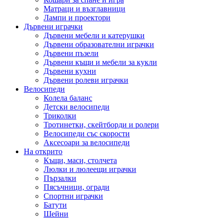
Матраци и възглавници
Лампи и проектори
Дървени играчки
Дървени мебели и катерушки
Дървени образователни играчки
Дървени пъзели
Дървени къщи и мебели за кукли
Дървени кухни
Дървени ролеви играчки
Велосипеди
Колела баланс
Детски велосипеди
Триколки
Тротинетки, скейтборди и ролери
Велосипеди със скорости
Аксесоари за велосипеди
На открито
Къщи, маси, столчета
Люлки и люлеещи играчки
Пързалки
Пясъчници, огради
Спортни играчки
Батути
Шейни