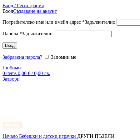
Вход / Регистрация
Вход
Създаване на акаунт
Потребителско име или имейл адрес
*
Задължително
Парола
*
Задължително
Вход
Забравена парола?
Запомни ме
Любими
0
items
0,00
€
/ 0,00 лв.
Затвори
Филтър
Начало
Бебешки и детски играчки
ДРУГИ ПЪЗЕЛИ