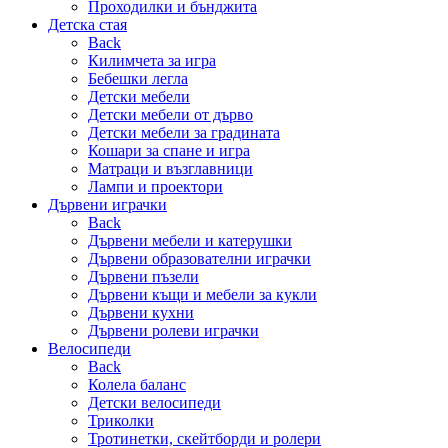
Проходилки и бънджита
Детска стая
Back
Килимчета за игра
Бебешки легла
Детски мебели
Детски мебели от дърво
Детски мебели за градината
Кошари за спане и игра
Матраци и възглавници
Лампи и проектори
Дървени играчки
Back
Дървени мебели и катерушки
Дървени образователни играчки
Дървени пъзели
Дървени къщи и мебели за кукли
Дървени кухни
Дървени ролеви играчки
Велосипеди
Back
Колела баланс
Детски велосипеди
Триколки
Тротинетки, скейтборди и ролери