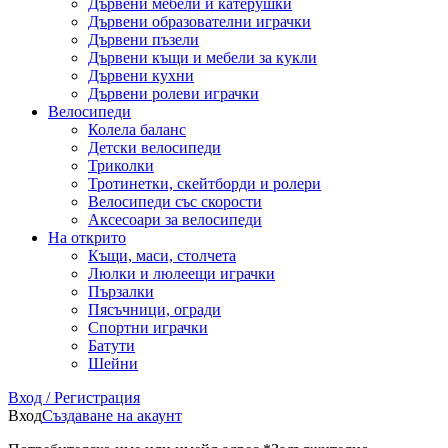
Дървени мебели и катерушки
Дървени образователни играчки
Дървени пъзели
Дървени къщи и мебели за кукли
Дървени кухни
Дървени ролеви играчки
Велосипеди
Колела баланс
Детски велосипеди
Триколки
Тротинетки, скейтборди и ролери
Велосипеди със скорости
Аксесоари за велосипеди
На открито
Къщи, маси, столчета
Люлки и люлеещи играчки
Пързалки
Пясъчници, огради
Спортни играчки
Батути
Шейни
Вход / Регистрация
Вход
Създаване на акаунт