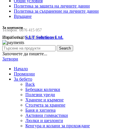
Общи условия
Политика за защита на личните данни
Политика за съхранение на личните данни
Връщане
За контакти
Телефон:
0876 415 057
Изработка:
S.I.T Solutions Ltd.
Email:
sale@happyfamilybg.com
Search
Започнете да пишете...
Затвори
Начало
Промоции
За бебето
Back
Бебешки колички
Полезни уреди
Хранене и кърмене
Столчета за хранене
Баня и хигиена
Активни гимнастики
Люлки и шезлонги
Кенгура и колани за прохождане