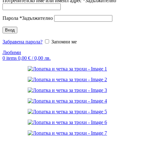
Потребителско име или имейл адрес
*
Задължително
Парола
*
Задължително
Вход
Забравена парола?
Запомни ме
Любими
0
items
0,00
€
/ 0,00 лв.