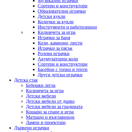
Музикални играчки
Сортери и конструктори
Образователни играчки
Детски кукли
Колички за кукли
Инструменти и работилници
Килимчета за игра
Играчки за баня
Коли, камиони, писти
Играчки за пясък
Ролеви играчки
Акумулаторни коли
Сортери и конструктори
Басейни с топки и тенти
Други детски играчки
Детска стая
Бебешки легла
Килимчета за игра
Детски мебели
Детски мебели от дърво
Детски мебели за градината
Кошари за спане и игра
Матраци и възглавници
Лампи и проектори
Дървени играчки