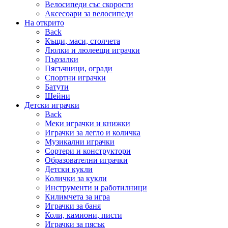
Велосипеди със скорости
Аксесоари за велосипеди
На открито
Back
Къщи, маси, столчета
Люлки и люлеещи играчки
Пързалки
Пясъчници, огради
Спортни играчки
Батути
Шейни
Детски играчки
Back
Меки играчки и книжки
Играчки за легло и количка
Музикални играчки
Сортери и конструктори
Образователни играчки
Детски кукли
Колички за кукли
Инструменти и работилници
Килимчета за игра
Играчки за баня
Коли, камиони, писти
Играчки за пясък