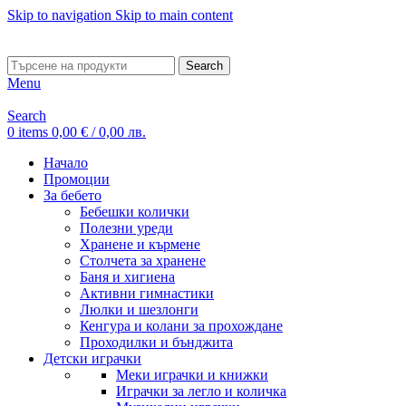
Skip to navigation
Skip to main content
ADD ANYTHING HERE OR JUST REMOVE IT…
Search
Menu
Search
0
items
0,00
€
/ 0,00 лв.
Начало
Промоции
За бебето
Бебешки колички
Полезни уреди
Хранене и кърмене
Столчета за хранене
Баня и хигиена
Активни гимнастики
Люлки и шезлонги
Кенгура и колани за прохождане
Проходилки и бънджита
Детски играчки
Меки играчки и книжки
Играчки за легло и количка