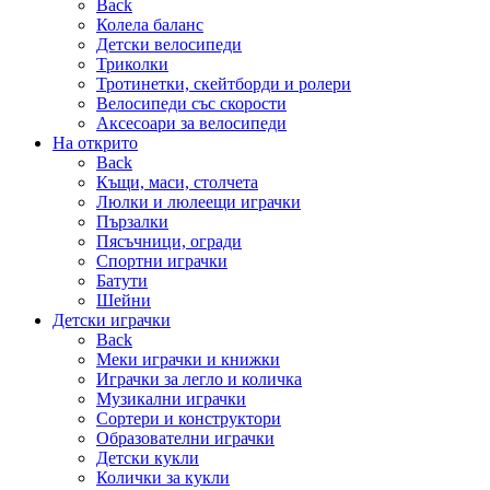
Back
Колела баланс
Детски велосипеди
Триколки
Тротинетки, скейтборди и ролери
Велосипеди със скорости
Аксесоари за велосипеди
На открито
Back
Къщи, маси, столчета
Люлки и люлеещи играчки
Пързалки
Пясъчници, огради
Спортни играчки
Батути
Шейни
Детски играчки
Back
Меки играчки и книжки
Играчки за легло и количка
Музикални играчки
Сортери и конструктори
Образователни играчки
Детски кукли
Колички за кукли