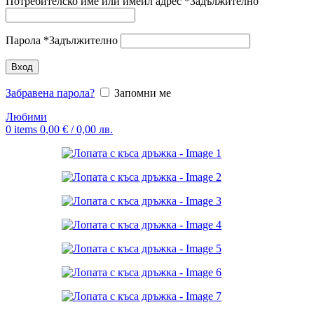
Потребителско име или имейл адрес
*
Задължително
Парола
*
Задължително
Вход
Забравена парола?
Запомни ме
Любими
0
items
0,00
€
/ 0,00 лв.