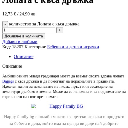
12,73
€
/ 24,90 лв.
количество за Лопата с къса дръжка
Добавяне в количката
Добави в любими
Код:
18207
Категория:
Бебешки и детски играчки
Описание
Описание
Амбициозните млади градинари могат да вземат своята здрава лопата
Bigjigs
с къса дръжка и да помогнат на порасналите в градината.
Идеален начин за изкопаване на пясък, пръст или засаждане на
зеленчуци дълбоко в земята. Може да се използва и за подпомагане на
изриването на сняг през зимата.
Happy family bg е онлайн магазин за детски играчки и продукти
за бебета и деца, който има за цел да ви даде най-добрите