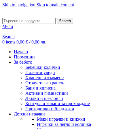
Skip to navigation
Skip to main content
ADD ANYTHING HERE OR JUST REMOVE IT…
Search
Menu
Search
0
items
0,00
€
/ 0,00 лв.
Начало
Промоции
За бебето
Бебешки колички
Полезни уреди
Хранене и кърмене
Столчета за хранене
Баня и хигиена
Активни гимнастики
Люлки и шезлонги
Кенгура и колани за прохождане
Проходилки и бънджита
Детски играчки
Меки играчки и книжки
Играчки за легло и количка