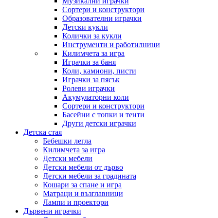
Музикални играчки
Сортери и конструктори
Образователни играчки
Детски кукли
Колички за кукли
Инструменти и работилници
Килимчета за игра
Играчки за баня
Коли, камиони, писти
Играчки за пясък
Ролеви играчки
Акумулаторни коли
Сортери и конструктори
Басейни с топки и тенти
Други детски играчки
Детска стая
Бебешки легла
Килимчета за игра
Детски мебели
Детски мебели от дърво
Детски мебели за градината
Кошари за спане и игра
Матраци и възглавници
Лампи и проектори
Дървени играчки