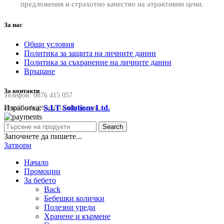
предложения и страхотно качество на атрактивни цени.
За нас
Общи условия
Политика за защита на личните данни
Политика за съхранение на личните данни
Връщане
За контакти
Телефон:
0876 415 057
Изработка:
S.I.T Solutions Ltd.
Email:
sale@happyfamilybg.com
Search
Започнете да пишете...
Затвори
Начало
Промоции
За бебето
Back
Бебешки колички
Полезни уреди
Хранене и кърмене