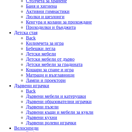
Столчета за хранене
Баня и хигиена
Активни гимнастики
Люлки и шезлонги
Кенгура и колани за прохождане
Проходилки и бънджита
Детска стая
Back
Килимчета за игра
Бебешки легла
Детски мебели
Детски мебели от дърво
Детски мебели за градината
Кошари за спане и игра
Матраци и възглавници
Лампи и проектори
Дървени играчки
Back
Дървени мебели и катерушки
Дървени образователни играчки
Дървени пъзели
Дървени къщи и мебели за кукли
Дървени кухни
Дървени ролеви играчки
Велосипеди