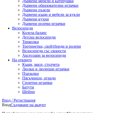
Дървени мебели и катерушки
Дървени образователни играчки
Дървени пъзели
Дървени къщи и мебели за кукли
Дървени кухни
Дървени ролеви играчки
Велосипеди
Колела баланс
Детски велосипеди
Триколки
Тротинетки, скейтборди и ролери
Велосипеди със скорости
Аксесоари за велосипеди
На открито
Къщи, маси, столчета
Люлки и люлеещи играчки
Пързалки
Пясъчници, огради
Спортни играчки
Батути
Шейни
Вход / Регистрация
Вход
Създаване на акаунт