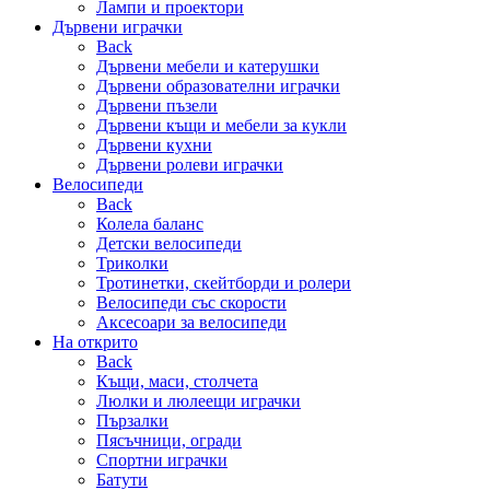
Лампи и проектори
Дървени играчки
Back
Дървени мебели и катерушки
Дървени образователни играчки
Дървени пъзели
Дървени къщи и мебели за кукли
Дървени кухни
Дървени ролеви играчки
Велосипеди
Back
Колела баланс
Детски велосипеди
Триколки
Тротинетки, скейтборди и ролери
Велосипеди със скорости
Аксесоари за велосипеди
На открито
Back
Къщи, маси, столчета
Люлки и люлеещи играчки
Пързалки
Пясъчници, огради
Спортни играчки
Батути