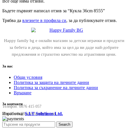
Все още няма отзиви.
Бъдете първият написал отзив за “Кукла 36cm 8555”
Трябва да
влезнете в профила си
, за да публикувате отзив.
Happy family bg е онлайн магазин за детски играчки и продукти
за бебета и деца, който има за цел да ви даде най-добрите
предложения и страхотно качество на атрактивни цени.
За нас
Общи условия
Политика за защита на личните данни
Политика за съхранение на личните данни
Връщане
За контакти
Телефон:
0876 415 057
Изработка:
S.I.T Solutions Ltd.
Email:
sale@happyfamilybg.com
Search