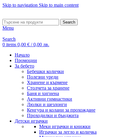
Skip to navigation
Skip to main content
ADD ANYTHING HERE OR JUST REMOVE IT…
Search
Menu
Search
0
items
0,00
€
/ 0,00 лв.
Начало
Промоции
За бебето
Бебешки колички
Полезни уреди
Хранене и кърмене
Столчета за хранене
Баня и хигиена
Активни гимнастики
Люлки и шезлонги
Кенгура и колани за прохождане
Проходилки и бънджита
Детски играчки
Меки играчки и книжки
Играчки за легло и количка