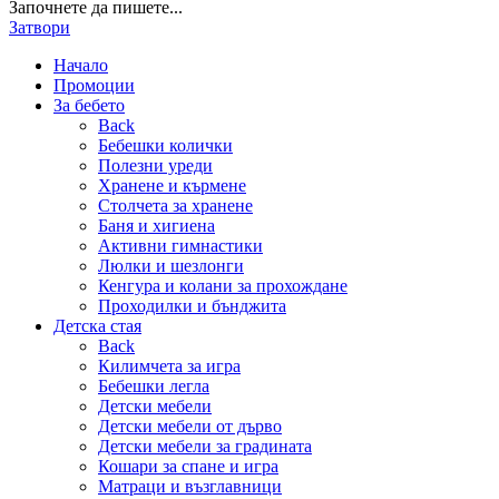
Започнете да пишете...
Затвори
Начало
Промоции
За бебето
Back
Бебешки колички
Полезни уреди
Хранене и кърмене
Столчета за хранене
Баня и хигиена
Активни гимнастики
Люлки и шезлонги
Кенгура и колани за прохождане
Проходилки и бънджита
Детска стая
Back
Килимчета за игра
Бебешки легла
Детски мебели
Детски мебели от дърво
Детски мебели за градината
Кошари за спане и игра
Матраци и възглавници