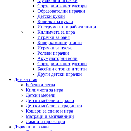
Музикални играчки
Сортери и конструктори
Образователни играчки
Детски кукли
Колички за кукли
Инструменти и работилници
Килимчета за игра
Играчки за баня
Коли, камиони, писти
Играчки за пясък
Ролеви играчки
Акумулаторни коли
Сортери и конструктори
Басейни с топки и тенти
Други детски играчки
Детска стая
Бебешки легла
Килимчета за игра
Детски мебели
Детски мебели от дърво
Детски мебели за градината
Кошари за спане и игра
Матраци и възглавници
Лампи и проектори
Дървени играчки