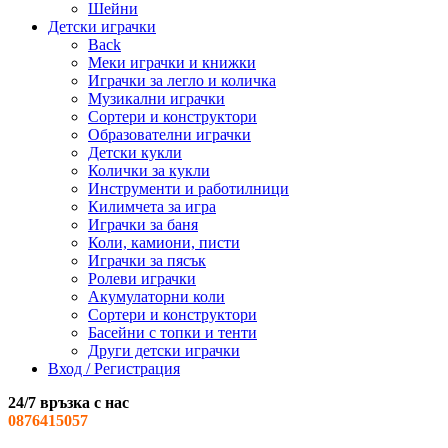
Шейни
Детски играчки
Back
Меки играчки и книжки
Играчки за легло и количка
Музикални играчки
Сортери и конструктори
Образователни играчки
Детски кукли
Колички за кукли
Инструменти и работилници
Килимчета за игра
Играчки за баня
Коли, камиони, писти
Играчки за пясък
Ролеви играчки
Акумулаторни коли
Сортери и конструктори
Басейни с топки и тенти
Други детски играчки
Вход / Регистрация
24/7 връзка с нас
0876415057