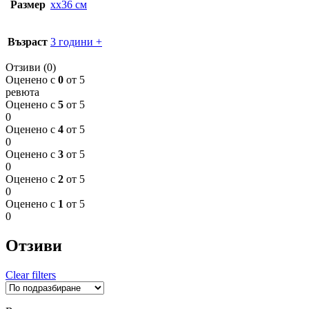
Размер
xx36 см
Възраст
3 години +
Отзиви (0)
Оценено с
0
от 5
ревюта
Оценено с
5
от 5
0
Оценено с
4
от 5
0
Оценено с
3
от 5
0
Оценено с
2
от 5
0
Оценено с
1
от 5
0
Отзиви
Clear filters