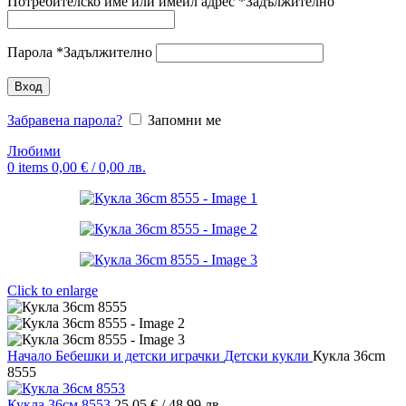
Потребителско име или имейл адрес
*
Задължително
Парола
*
Задължително
Вход
Забравена парола?
Запомни ме
Любими
0
items
0,00
€
/ 0,00 лв.
Click to enlarge
Начало
Бебешки и детски играчки
Детски кукли
Кукла 36cm
8555
Кукла 36см 8553
25,05
€
/ 48,99 лв.