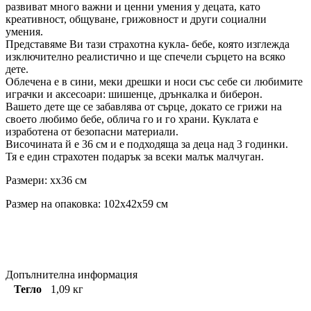
развиват много важни и ценни умения у децата, като
креативност, общуване, грижовност и други социални
умения.
Представяме Ви тази страхотна кукла- бебе, която изглежда
изключително реалистично и ще спечели сърцето на всяко
дете.
Облечена е в сини, меки дрешки и носи със себе си любимите
играчки и аксесоари: шишенце, дрънкалка и биберон.
Вашето дете ще се забавлява от сърце, докато се грижи на
своето любимо бебе, облича го и го храни. Куклата е
изработена от безопасни материали.
Височината й е 36 см и е подходяща за деца над 3 годинки.
Тя е един страхотен подарък за всеки малък малчуган.
Размери: xx36 см
Размер на опаковка: 102x42x59 см
Допълнителна информация
Тегло
1,09 кг