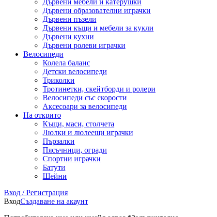
Дървени мебели и катерушки
Дървени образователни играчки
Дървени пъзели
Дървени къщи и мебели за кукли
Дървени кухни
Дървени ролеви играчки
Велосипеди
Колела баланс
Детски велосипеди
Триколки
Тротинетки, скейтборди и ролери
Велосипеди със скорости
Аксесоари за велосипеди
На открито
Къщи, маси, столчета
Люлки и люлеещи играчки
Пързалки
Пясъчници, огради
Спортни играчки
Батути
Шейни
Вход / Регистрация
Вход
Създаване на акаунт