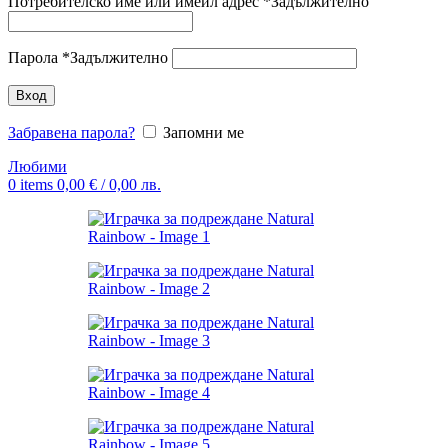
Потребителско име или имейл адрес
*
Задължително
Парола
*
Задължително
Вход
Забравена парола?
Запомни ме
Любими
0
items
0,00
€
/ 0,00 лв.