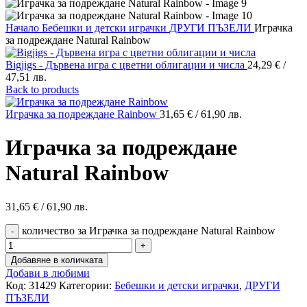
Начало
Бебешки и детски играчки
ДРУГИ ПЪЗЕЛИ
Играчка
за подреждане Natural Rainbow
Bigjigs - Дървена игра с цветни облигации и числа
24,29
€
/
47,51 лв.
Back to products
Играчка за подреждане Rainbow
31,65
€
/ 61,90 лв.
Играчка за подреждане
Natural Rainbow
31,65
€
/ 61,90 лв.
количество за Играчка за подреждане Natural Rainbow
Добавяне в количката
Добави в любими
Код:
31429
Категории:
Бебешки и детски играчки
,
ДРУГИ
ПЪЗЕЛИ