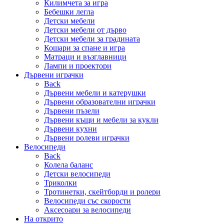
Килимчета за игра
Бебешки легла
Детски мебели
Детски мебели от дърво
Детски мебели за градината
Кошари за спане и игра
Матраци и възглавници
Лампи и проектори
Дървени играчки
Back
Дървени мебели и катерушки
Дървени образователни играчки
Дървени пъзели
Дървени къщи и мебели за кукли
Дървени кухни
Дървени ролеви играчки
Велосипеди
Back
Колела баланс
Детски велосипеди
Триколки
Тротинетки, скейтборди и ролери
Велосипеди със скорости
Аксесоари за велосипеди
На открито