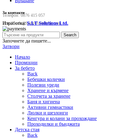
Връщане
За контакти
Телефон:
0876 415 057
Изработка:
S.I.T Solutions Ltd.
Email:
sale@happyfamilybg.com
Search
Започнете да пишете...
Затвори
Начало
Промоции
За бебето
Back
Бебешки колички
Полезни уреди
Хранене и кърмене
Столчета за хранене
Баня и хигиена
Активни гимнастики
Люлки и шезлонги
Кенгура и колани за прохождане
Проходилки и бънджита
Детска стая
Back