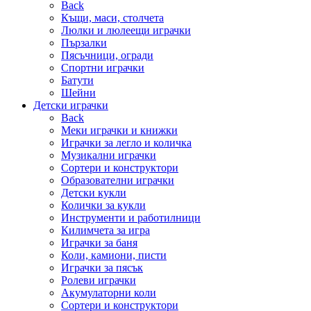
Back
Къщи, маси, столчета
Люлки и люлеещи играчки
Пързалки
Пясъчници, огради
Спортни играчки
Батути
Шейни
Детски играчки
Back
Меки играчки и книжки
Играчки за легло и количка
Музикални играчки
Сортери и конструктори
Образователни играчки
Детски кукли
Колички за кукли
Инструменти и работилници
Килимчета за игра
Играчки за баня
Коли, камиони, писти
Играчки за пясък
Ролеви играчки
Акумулаторни коли
Сортери и конструктори