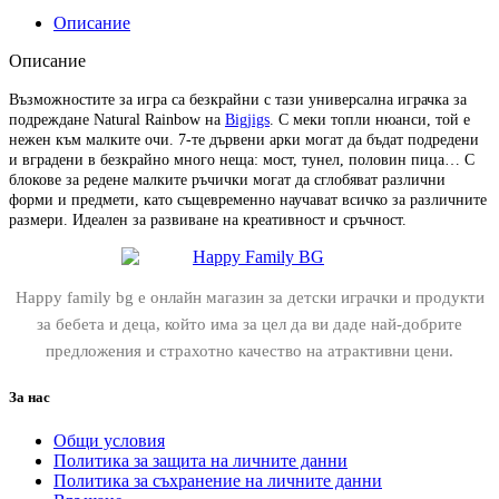
Описание
Описание
Възможностите за игра са безкрайни с тази универсална играчка за
подреждане Natural Rainbow на
Bigjigs
. С меки топли нюанси, той е
нежен към малките очи. 7-те дървени арки могат да бъдат подредени
и вградени в безкрайно много неща: мост, тунел, половин пица… С
блокове за редене малките ръчички могат да сглобяват различни
форми и предмети, като същевременно научават всичко за различните
размери. Идеален за развиване на креативност и сръчност.
Happy family bg е онлайн магазин за детски играчки и продукти
за бебета и деца, който има за цел да ви даде най-добрите
предложения и страхотно качество на атрактивни цени.
За нас
Общи условия
Политика за защита на личните данни
Политика за съхранение на личните данни