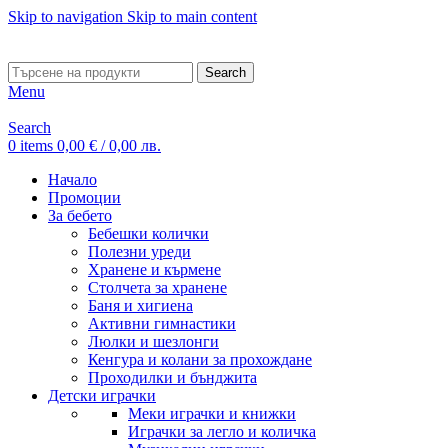
Skip to navigation
Skip to main content
ADD ANYTHING HERE OR JUST REMOVE IT…
Search
Menu
Search
0
items
0,00
€
/ 0,00 лв.
Начало
Промоции
За бебето
Бебешки колички
Полезни уреди
Хранене и кърмене
Столчета за хранене
Баня и хигиена
Активни гимнастики
Люлки и шезлонги
Кенгура и колани за прохождане
Проходилки и бънджита
Детски играчки
Меки играчки и книжки
Играчки за легло и количка