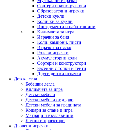
Музикални играчки
Сортери и конструктори
Образователни играчки
Детски кукли
Колички за кукли
Инструменти и работилници
Килимчета за игра
Играчки за баня
Коли, камиони, писти
Играчки за пясък
Ролеви играчки
Акумулаторни коли
Сортери и конструктори
Басейни с топки и тенти
Други детски играчки
Детска стая
Бебешки легла
Килимчета за игра
Детски мебели
Детски мебели от дърво
Детски мебели за градината
Кошари за спане и игра
Матраци и възглавници
Лампи и проектори
Дървени играчки