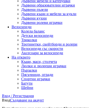
Дървени мебели и катерушки
Дървени образователни играчки
Дървени пъзели
Дървени къщи и мебели за кукли
Дървени кухни
Дървени ролеви играчки
Велосипеди
Колела баланс
Детски велосипеди
Триколки
Тротинетки, скейтборди и ролери
Велосипеди със скорости
Аксесоари за велосипеди
На открито
Къщи, маси, столчета
Люлки и люлеещи играчки
Пързалки
Пясъчници, огради
Спортни играчки
Батути
Шейни
Вход / Регистрация
Вход
Създаване на акаунт