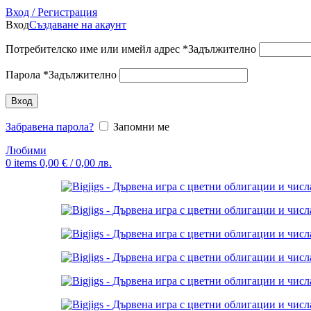
Вход / Регистрация
Вход
Създаване на акаунт
Потребителско име или имейл адрес
*
Задължително
Парола
*
Задължително
Вход
Забравена парола?
Запомни ме
Любими
0
items
0,00
€
/ 0,00 лв.