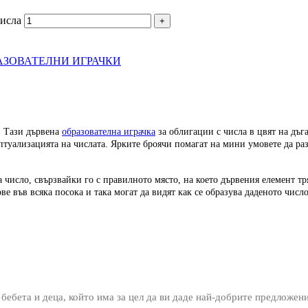
числа
АЗОВАТЕЛНИ ИГРАЧКИ
. Тази дървена
образователна играчка
за облигации с числа в цвят на дъг
туализацията на числата. Ярките броячи помагат на мини умовете да разб
за число, свързвайки го с правилното място, на което дървения елемент тр
е във всяка посока и така могат да видят как се образува даденото числ
 бебета и деца, който има за цел да ви даде най-добрите предложен