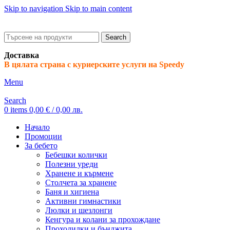
Skip to navigation
Skip to main content
ADD ANYTHING HERE OR JUST REMOVE IT…
Search
Доставка
В цялата страна с куриерските услуги на Speedy
Menu
Search
0
items
0,00
€
/ 0,00 лв.
Начало
Промоции
За бебето
Бебешки колички
Полезни уреди
Хранене и кърмене
Столчета за хранене
Баня и хигиена
Активни гимнастики
Люлки и шезлонги
Кенгура и колани за прохождане
Проходилки и бънджита