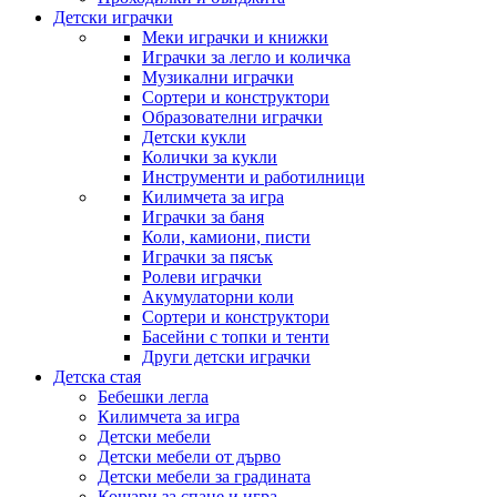
Детски играчки
Меки играчки и книжки
Играчки за легло и количка
Музикални играчки
Сортери и конструктори
Образователни играчки
Детски кукли
Колички за кукли
Инструменти и работилници
Килимчета за игра
Играчки за баня
Коли, камиони, писти
Играчки за пясък
Ролеви играчки
Акумулаторни коли
Сортери и конструктори
Басейни с топки и тенти
Други детски играчки
Детска стая
Бебешки легла
Килимчета за игра
Детски мебели
Детски мебели от дърво
Детски мебели за градината
Кошари за спане и игра