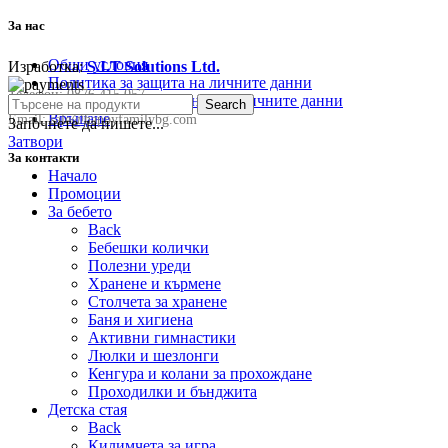
За нас
Общи условия
Изработка:
S.I.T Solutions Ltd.
Политика за защита на личните данни
Телефон:
0876 415 057
Политика за съхранение на личните данни
Search
Връщане
Email:
sale@happyfamilybg.com
Започнете да пишете...
Затвори
За контакти
Начало
Промоции
За бебето
Back
Бебешки колички
Полезни уреди
Хранене и кърмене
Столчета за хранене
Баня и хигиена
Активни гимнастики
Люлки и шезлонги
Кенгура и колани за прохождане
Проходилки и бънджита
Детска стая
Back
Килимчета за игра