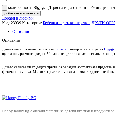
количество за Bigjigs - Дървена игра с цветни облигации и 
Добавяне в количката
Добави в любими
Код:
23939
Категории:
Бебешки и детски играчки
,
ДРУГИ ОБР
Описание
Описание
Децата могат да научат всичко за
числата
с невероятната игра на
Bigjigs
ще им подари много радост. Числовите връзки са важна стъпка в концеп
Докато се забавляват, децата трябва да овладеят абстрактната предства 
физически смисъл. Малките пръстчета могат да движат дървените блоков
Happy family bg е онлайн магазин за детски играчки и продукти за