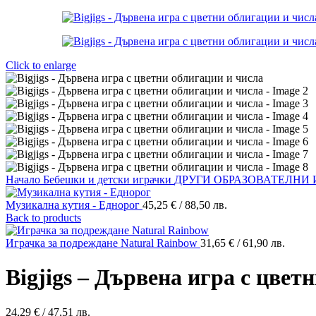
Click to enlarge
Начало
Бебешки и детски играчки
ДРУГИ ОБРАЗОВАТЕЛНИ 
Музикална кутия - Еднорог
45,25
€
/ 88,50 лв.
Back to products
Играчка за подреждане Natural Rainbow
31,65
€
/ 61,90 лв.
Bigjigs – Дървена игра с цвет
24,29
€
/ 47,51 лв.