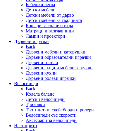
Бебешки легла
Детски мебели
Детски мебели от дърво
Детски мебели за градината
Кошари за спане и игра
Матраци и възглавници
Лампи и проектори
Дървени играчки
Back
Дървени мебели и катерушки
Дървени образователни играчки
Дървени пъзели
Дървени къщи и мебели за кукли
Дървени кухни
Дървени ролеви играчки
Велосипеди
Back
Колела баланс
Детски велосипеди
Триколки
Тротинетки, скейтборди и ролери
Велосипеди със скорости
Аксесоари за велосипеди
На открито
Back