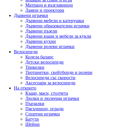
Матраци и възглавници
Лампи и проектори
Дървени играчки
Дървени мебели и катерушки
Дървени образователни играчки
Дървени пъзели
Дървени къщи и мебели за кукли
Дървени кухни
Дървени ролеви играчки
Велосипеди
Колела баланс
Детски велосипеди
Триколки
Тротинетки, скейтборди и ролери
Велосипеди със скорости
Аксесоари за велосипеди
На открито
Къщи, маси, столчета
Люлки и люлеещи играчки
Пързалки
Пясъчници, огради
Спортни играчки
Батути
Шейни