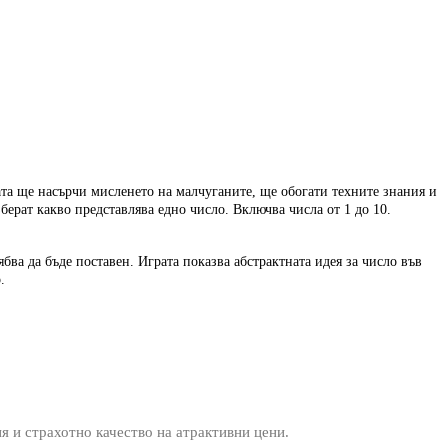
ата ще насърчи мисленето на малчуганите, ще обогати техните знания и
ерат какво представлява едно число. Включва числа от 1 до 10.
ябва да бъде поставен. Играта показва абстрактната идея за число във
о.
ия и страхотно качество на атрактивни цени.