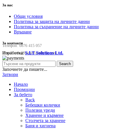
За нас
Общи условия
Политика за защита на личните данни
Политика за съхранение на личните данни
Връщане
За контакти
Телефон:
0876 415 057
Изработка:
S.I.T Solutions Ltd.
Email:
sale@happyfamilybg.com
Search
Започнете да пишете...
Затвори
Начало
Промоции
За бебето
Back
Бебешки колички
Полезни уреди
Хранене и кърмене
Столчета за хранене
Баня и хигиена