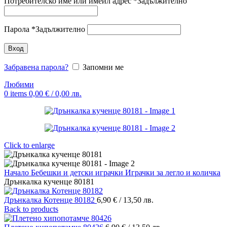
Потребителско име или имейл адрес
*
Задължително
Парола
*
Задължително
Вход
Забравена парола?
Запомни ме
Любими
0
items
0,00
€
/ 0,00 лв.
Click to enlarge
Начало
Бебешки и детски играчки
Играчки за легло и количка
Дрънкалка кученце 80181
Дрънкалка Котенце 80182
6,90
€
/ 13,50 лв.
Back to products