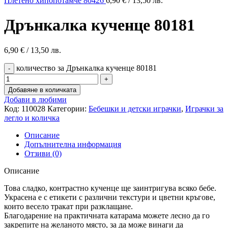
Плетено хипопотамче 80426
6,90
€
/ 13,50 лв.
Дрънкалка кученце 80181
6,90
€
/ 13,50 лв.
количество за Дрънкалка кученце 80181
Добавяне в количката
Добави в любими
Код:
110028
Категории:
Бебешки и детски играчки
,
Играчки за
легло и количка
Описание
Допълнителна информация
Отзиви (0)
Описание
Това сладко, контрастно кученце ще заинтригува всяко бебе.
Украсена е с етикети с различни текстури и цветни кръгове,
които весело тракат при разклащане.
Благодарение на практичната катарама можете лесно да го
закрепите на желаното място, за да може винаги да