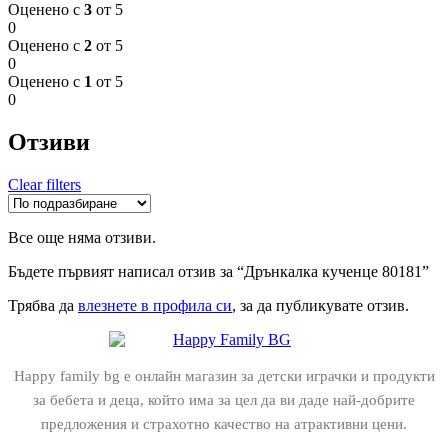
Оценено с
3
от 5
0
Оценено с
2
от 5
0
Оценено с
1
от 5
0
Отзиви
Clear filters
Все още няма отзиви.
Бъдете първият написал отзив за “Дрънкалка кученце 80181”
Трябва да
влезнете в профила си
, за да публикувате отзив.
Happy family bg е онлайн магазин за детски играчки и продукти
за бебета и деца, който има за цел да ви даде най-добрите
предложения и страхотно качество на атрактивни цени.