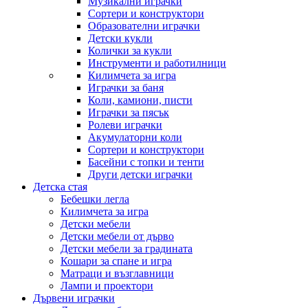
Музикални играчки
Сортери и конструктори
Образователни играчки
Детски кукли
Колички за кукли
Инструменти и работилници
Килимчета за игра
Играчки за баня
Коли, камиони, писти
Играчки за пясък
Ролеви играчки
Акумулаторни коли
Сортери и конструктори
Басейни с топки и тенти
Други детски играчки
Детска стая
Бебешки легла
Килимчета за игра
Детски мебели
Детски мебели от дърво
Детски мебели за градината
Кошари за спане и игра
Матраци и възглавници
Лампи и проектори
Дървени играчки