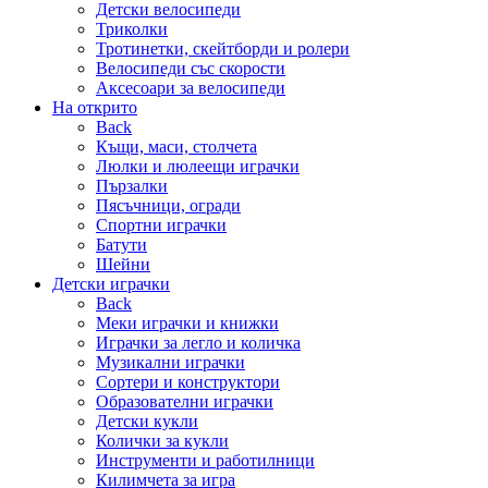
Детски велосипеди
Триколки
Тротинетки, скейтборди и ролери
Велосипеди със скорости
Аксесоари за велосипеди
На открито
Back
Къщи, маси, столчета
Люлки и люлеещи играчки
Пързалки
Пясъчници, огради
Спортни играчки
Батути
Шейни
Детски играчки
Back
Меки играчки и книжки
Играчки за легло и количка
Музикални играчки
Сортери и конструктори
Образователни играчки
Детски кукли
Колички за кукли
Инструменти и работилници
Килимчета за игра