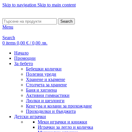
Skip to navigation
Skip to main content
ADD ANYTHING HERE OR JUST REMOVE IT…
Search
Menu
Search
0
items
0,00
€
/ 0,00 лв.
Начало
Промоции
За бебето
Бебешки колички
Полезни уреди
Хранене и кърмене
Столчета за хранене
Баня и хигиена
Активни гимнастики
Люлки и шезлонги
Кенгура и колани за прохождане
Проходилки и бънджита
Детски играчки
Меки играчки и книжки
Играчки за легло и количка