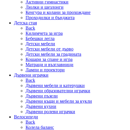
Активни гимнастики
Люлки и шезлонги
Кенгура и колани за прохождане
Проходилки и бънджита
Детска стая
Back
Килимчета за игра
Бебешки легла
Детски мебели
Детски мебели от дърво
Детски мебели за градината
Кошари за спане и игра
Матраци и възглавници
Лампи и проектори
Дървени играчки
Back
Дървени мебели и катерушки
Дървени образователни играчки
Дървени пъзели
Дървени къщи и мебели за кукли
Дървени кухни
Дървени ролеви играчки
Велосипеди
Back
Колела баланс