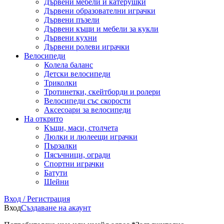
Дървени мебели и катерушки
Дървени образователни играчки
Дървени пъзели
Дървени къщи и мебели за кукли
Дървени кухни
Дървени ролеви играчки
Велосипеди
Колела баланс
Детски велосипеди
Триколки
Тротинетки, скейтборди и ролери
Велосипеди със скорости
Аксесоари за велосипеди
На открито
Къщи, маси, столчета
Люлки и люлеещи играчки
Пързалки
Пясъчници, огради
Спортни играчки
Батути
Шейни
Вход / Регистрация
Вход
Създаване на акаунт