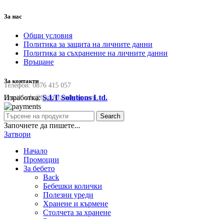
За нас
Общи условия
Политика за защита на личните данни
Политика за съхранение на личните данни
Връщане
За контакти
Телефон:
0876 415 057
Изработка:
S.I.T Solutions Ltd.
Email:
sale@happyfamilybg.com
Search
Започнете да пишете...
Затвори
Начало
Промоции
За бебето
Back
Бебешки колички
Полезни уреди
Хранене и кърмене
Столчета за хранене