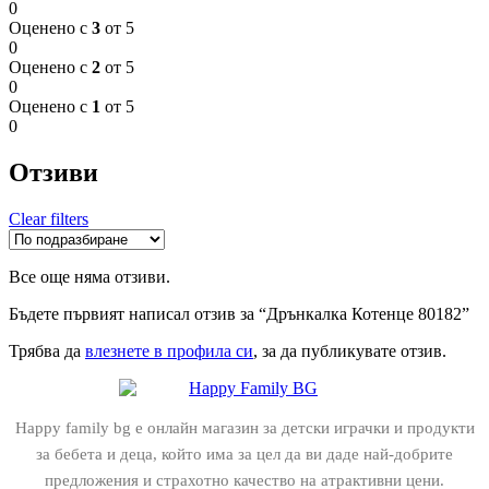
0
Оценено с
3
от 5
0
Оценено с
2
от 5
0
Оценено с
1
от 5
0
Отзиви
Clear filters
Все още няма отзиви.
Бъдете първият написал отзив за “Дрънкалка Котенце 80182”
Трябва да
влезнете в профила си
, за да публикувате отзив.
Happy family bg е онлайн магазин за детски играчки и продукти
за бебета и деца, който има за цел да ви даде най-добрите
предложения и страхотно качество на атрактивни цени.