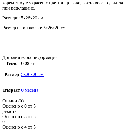
коремът му е украсен с цветни кръгове, които весело дрънчат
при разклащане.
Размери: 5x26x20 см
Размер на опаковка: 5x26x20 см
Допълнителна информация
Тегло
0,08 кг
Размер
5x26x20 см
Възраст
0 месеца +
Отзиви (0)
Оценено с
0
от 5
ревюта
Оценено с
5
от 5
0
Оценено с
4
от 5