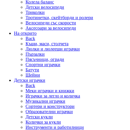
Колела баланс
Детски велосипеди
Триколки
Тротинетки, скейтборди и ролери
Велосипеди със скорости
Аксесоари за велосипеди
На открито
Back
Къщи, маси, столчета
Люлки и люлеещи играчки
Пързалки
Пясъчници, огради
Спортни играчки
Батути
Шейни
Детски играчки
Back
Меки играчки и книжки
Играчки за легло и количка
Музикални играчки
Сортери и конструктори
Образователни играчки
Детски кукли
Колички за кукли
Инструменти и работилници