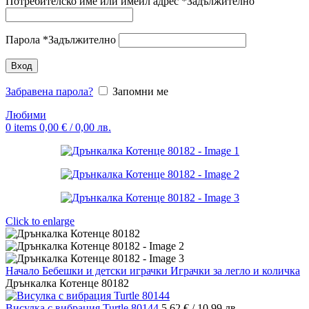
Потребителско име или имейл адрес
*
Задължително
Парола
*
Задължително
Вход
Забравена парола?
Запомни ме
Любими
0
items
0,00
€
/ 0,00 лв.
Click to enlarge
Начало
Бебешки и детски играчки
Играчки за легло и количка
Дрънкалка Котенце 80182
Висулка с вибрация Turtle 80144
5,62
€
/ 10,99 лв.