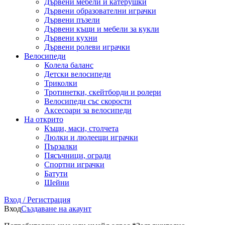
Дървени мебели и катерушки
Дървени образователни играчки
Дървени пъзели
Дървени къщи и мебели за кукли
Дървени кухни
Дървени ролеви играчки
Велосипеди
Колела баланс
Детски велосипеди
Триколки
Тротинетки, скейтборди и ролери
Велосипеди със скорости
Аксесоари за велосипеди
На открито
Къщи, маси, столчета
Люлки и люлеещи играчки
Пързалки
Пясъчници, огради
Спортни играчки
Батути
Шейни
Вход / Регистрация
Вход
Създаване на акаунт