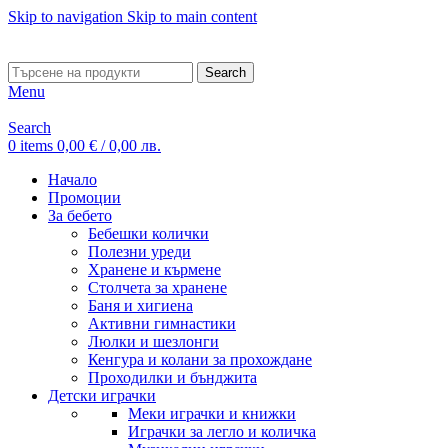
Skip to navigation
Skip to main content
ADD ANYTHING HERE OR JUST REMOVE IT…
Search
Menu
Search
0
items
0,00
€
/ 0,00 лв.
Начало
Промоции
За бебето
Бебешки колички
Полезни уреди
Хранене и кърмене
Столчета за хранене
Баня и хигиена
Активни гимнастики
Люлки и шезлонги
Кенгура и колани за прохождане
Проходилки и бънджита
Детски играчки
Меки играчки и книжки
Играчки за легло и количка