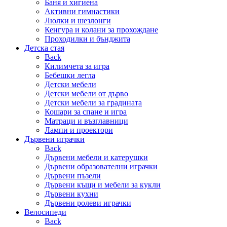
Баня и хигиена
Активни гимнастики
Люлки и шезлонги
Кенгура и колани за прохождане
Проходилки и бънджита
Детска стая
Back
Килимчета за игра
Бебешки легла
Детски мебели
Детски мебели от дърво
Детски мебели за градината
Кошари за спане и игра
Матраци и възглавници
Лампи и проектори
Дървени играчки
Back
Дървени мебели и катерушки
Дървени образователни играчки
Дървени пъзели
Дървени къщи и мебели за кукли
Дървени кухни
Дървени ролеви играчки
Велосипеди
Back