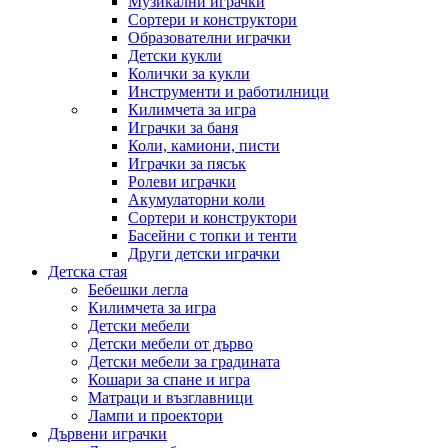
Музикални играчки
Сортери и конструктори
Образователни играчки
Детски кукли
Колички за кукли
Инструменти и работилници
Килимчета за игра
Играчки за баня
Коли, камиони, писти
Играчки за пясък
Ролеви играчки
Акумулаторни коли
Сортери и конструктори
Басейни с топки и тенти
Други детски играчки
Детска стая
Бебешки легла
Килимчета за игра
Детски мебели
Детски мебели от дърво
Детски мебели за градината
Кошари за спане и игра
Матраци и възглавници
Лампи и проектори
Дървени играчки