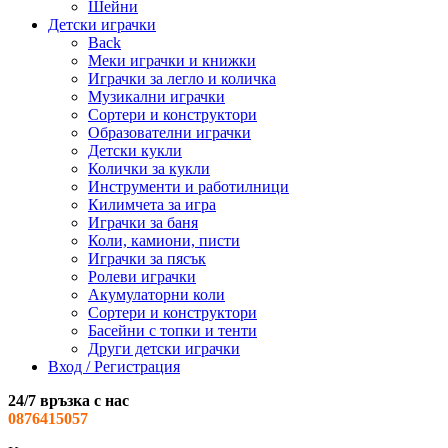
Шейни
Детски играчки
Back
Меки играчки и книжки
Играчки за легло и количка
Музикални играчки
Сортери и конструктори
Образователни играчки
Детски кукли
Колички за кукли
Инструменти и работилници
Килимчета за игра
Играчки за баня
Коли, камиони, писти
Играчки за пясък
Ролеви играчки
Акумулаторни коли
Сортери и конструктори
Басейни с топки и тенти
Други детски играчки
Вход / Регистрация
24/7 връзка с нас
0876415057