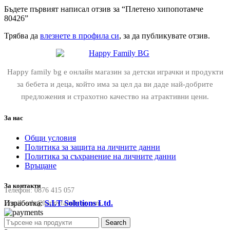
Бъдете първият написал отзив за “Плетено хипопотамче
80426”
Трябва да
влезнете в профила си
, за да публикувате отзив.
Happy family bg е онлайн магазин за детски играчки и продукти
за бебета и деца, който има за цел да ви даде най-добрите
предложения и страхотно качество на атрактивни цени.
За нас
Общи условия
Политика за защита на личните данни
Политика за съхранение на личните данни
Връщане
За контакти
Телефон:
0876 415 057
Изработка:
S.I.T Solutions Ltd.
Email:
sale@happyfamilybg.com
Search