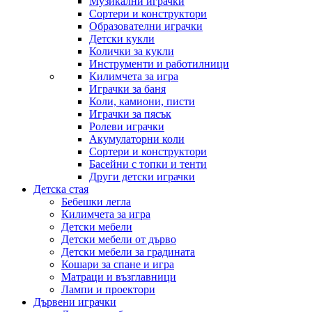
Музикални играчки
Сортери и конструктори
Образователни играчки
Детски кукли
Колички за кукли
Инструменти и работилници
Килимчета за игра
Играчки за баня
Коли, камиони, писти
Играчки за пясък
Ролеви играчки
Акумулаторни коли
Сортери и конструктори
Басейни с топки и тенти
Други детски играчки
Детска стая
Бебешки легла
Килимчета за игра
Детски мебели
Детски мебели от дърво
Детски мебели за градината
Кошари за спане и игра
Матраци и възглавници
Лампи и проектори
Дървени играчки