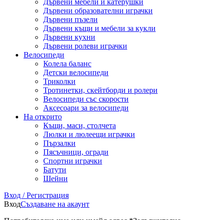
Дървени мебели и катерушки
Дървени образователни играчки
Дървени пъзели
Дървени къщи и мебели за кукли
Дървени кухни
Дървени ролеви играчки
Велосипеди
Колела баланс
Детски велосипеди
Триколки
Тротинетки, скейтборди и ролери
Велосипеди със скорости
Аксесоари за велосипеди
На открито
Къщи, маси, столчета
Люлки и люлеещи играчки
Пързалки
Пясъчници, огради
Спортни играчки
Батути
Шейни
Вход / Регистрация
Вход
Създаване на акаунт