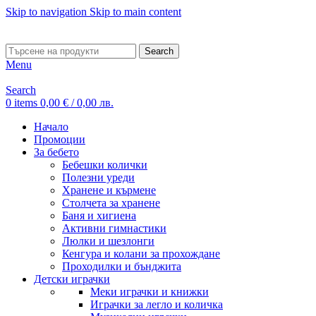
Skip to navigation
Skip to main content
ADD ANYTHING HERE OR JUST REMOVE IT…
Search
Menu
Search
0
items
0,00
€
/ 0,00 лв.
Начало
Промоции
За бебето
Бебешки колички
Полезни уреди
Хранене и кърмене
Столчета за хранене
Баня и хигиена
Активни гимнастики
Люлки и шезлонги
Кенгура и колани за прохождане
Проходилки и бънджита
Детски играчки
Меки играчки и книжки
Играчки за легло и количка