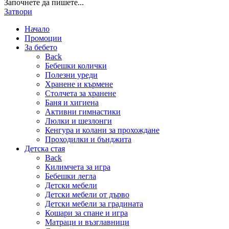
Започнете да пишете...
Затвори
Начало
Промоции
За бебето
Back
Бебешки колички
Полезни уреди
Хранене и кърмене
Столчета за хранене
Баня и хигиена
Активни гимнастики
Люлки и шезлонги
Кенгура и колани за прохождане
Проходилки и бънджита
Детска стая
Back
Килимчета за игра
Бебешки легла
Детски мебели
Детски мебели от дърво
Детски мебели за градината
Кошари за спане и игра
Матраци и възглавници