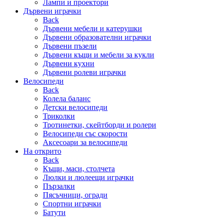
Лампи и проектори
Дървени играчки
Back
Дървени мебели и катерушки
Дървени образователни играчки
Дървени пъзели
Дървени къщи и мебели за кукли
Дървени кухни
Дървени ролеви играчки
Велосипеди
Back
Колела баланс
Детски велосипеди
Триколки
Тротинетки, скейтборди и ролери
Велосипеди със скорости
Аксесоари за велосипеди
На открито
Back
Къщи, маси, столчета
Люлки и люлеещи играчки
Пързалки
Пясъчници, огради
Спортни играчки
Батути