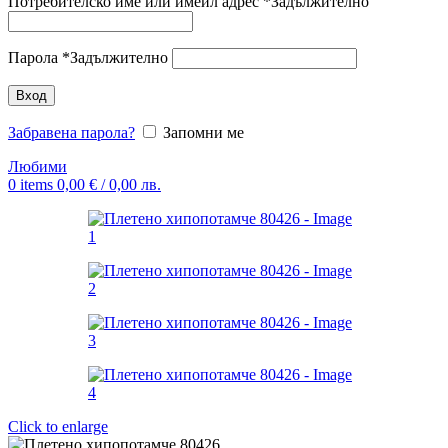
Потребителско име или имейл адрес
*
Задължително
Парола
*
Задължително
Вход
Забравена парола?
Запомни ме
Любими
0
items
0,00
€
/ 0,00 лв.
Click to enlarge