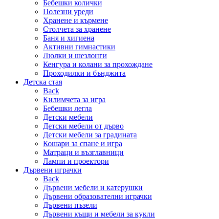
Бебешки колички
Полезни уреди
Хранене и кърмене
Столчета за хранене
Баня и хигиена
Активни гимнастики
Люлки и шезлонги
Кенгура и колани за прохождане
Проходилки и бънджита
Детска стая
Back
Килимчета за игра
Бебешки легла
Детски мебели
Детски мебели от дърво
Детски мебели за градината
Кошари за спане и игра
Матраци и възглавници
Лампи и проектори
Дървени играчки
Back
Дървени мебели и катерушки
Дървени образователни играчки
Дървени пъзели
Дървени къщи и мебели за кукли