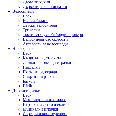
Дървени кухни
Дървени ролеви играчки
Велосипеди
Back
Колела баланс
Детски велосипеди
Триколки
Тротинетки, скейтборди и ролери
Велосипеди със скорости
Аксесоари за велосипеди
На открито
Back
Къщи, маси, столчета
Люлки и люлеещи играчки
Пързалки
Пясъчници, огради
Спортни играчки
Батути
Шейни
Детски играчки
Back
Меки играчки и книжки
Играчки за легло и количка
Музикални играчки
Сортери и конструктори