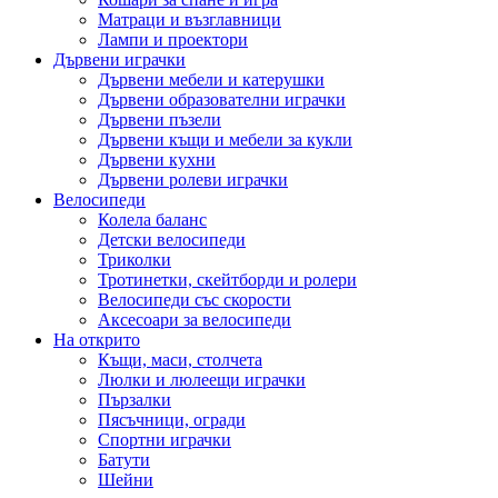
Матраци и възглавници
Лампи и проектори
Дървени играчки
Дървени мебели и катерушки
Дървени образователни играчки
Дървени пъзели
Дървени къщи и мебели за кукли
Дървени кухни
Дървени ролеви играчки
Велосипеди
Колела баланс
Детски велосипеди
Триколки
Тротинетки, скейтборди и ролери
Велосипеди със скорости
Аксесоари за велосипеди
На открито
Къщи, маси, столчета
Люлки и люлеещи играчки
Пързалки
Пясъчници, огради
Спортни играчки
Батути
Шейни