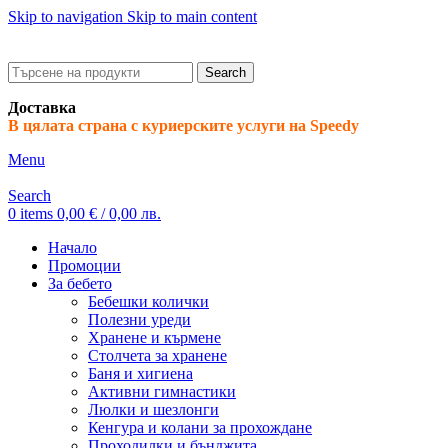
Skip to navigation
Skip to main content
ADD ANYTHING HERE OR JUST REMOVE IT…
Search
Доставка
В цялата страна с куриерските услуги на Speedy
Menu
Search
0
items
0,00
€
/ 0,00 лв.
Начало
Промоции
За бебето
Бебешки колички
Полезни уреди
Хранене и кърмене
Столчета за хранене
Баня и хигиена
Активни гимнастики
Люлки и шезлонги
Кенгура и колани за прохождане
Проходилки и бънджита