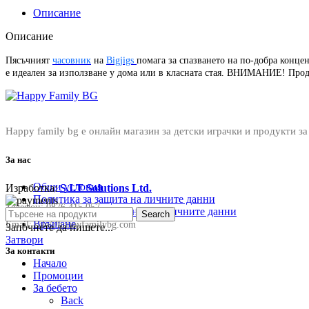
Описание
Описание
Пясъчният
часовник
на
Bigjigs
помага за спазването на по-добра конце
е идеален за използване у дома или в класната стая. ВНИМАНИЕ! Проду
Happy family bg е онлайн магазин за детски играчки и продукти за
За нас
Общи условия
Изработка:
S.I.T Solutions Ltd.
Политика за защита на личните данни
Телефон:
0876 415 057
Политика за съхранение на личните данни
Search
Връщане
Email:
sale@happyfamilybg.com
Започнете да пишете...
Затвори
За контакти
Начало
Промоции
За бебето
Back