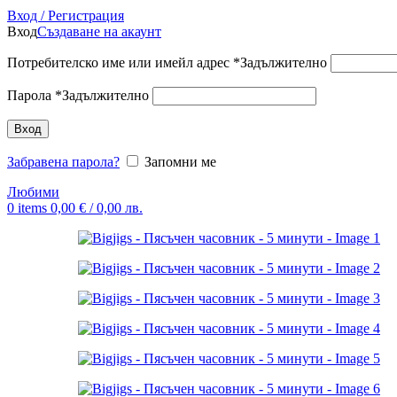
Вход / Регистрация
Вход
Създаване на акаунт
Потребителско име или имейл адрес
*
Задължително
Парола
*
Задължително
Вход
Забравена парола?
Запомни ме
Любими
0
items
0,00
€
/ 0,00 лв.