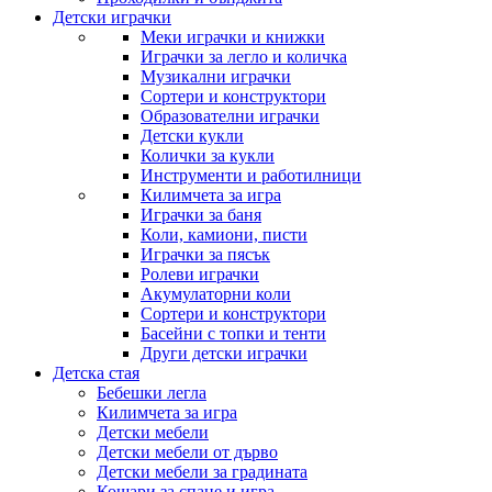
Детски играчки
Меки играчки и книжки
Играчки за легло и количка
Музикални играчки
Сортери и конструктори
Образователни играчки
Детски кукли
Колички за кукли
Инструменти и работилници
Килимчета за игра
Играчки за баня
Коли, камиони, писти
Играчки за пясък
Ролеви играчки
Акумулаторни коли
Сортери и конструктори
Басейни с топки и тенти
Други детски играчки
Детска стая
Бебешки легла
Килимчета за игра
Детски мебели
Детски мебели от дърво
Детски мебели за градината
Кошари за спане и игра