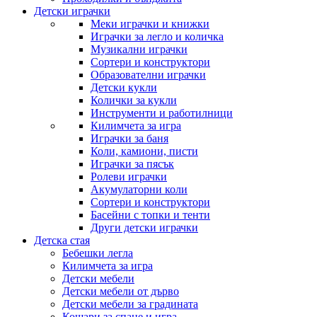
Детски играчки
Меки играчки и книжки
Играчки за легло и количка
Музикални играчки
Сортери и конструктори
Образователни играчки
Детски кукли
Колички за кукли
Инструменти и работилници
Килимчета за игра
Играчки за баня
Коли, камиони, писти
Играчки за пясък
Ролеви играчки
Акумулаторни коли
Сортери и конструктори
Басейни с топки и тенти
Други детски играчки
Детска стая
Бебешки легла
Килимчета за игра
Детски мебели
Детски мебели от дърво
Детски мебели за градината
Кошари за спане и игра