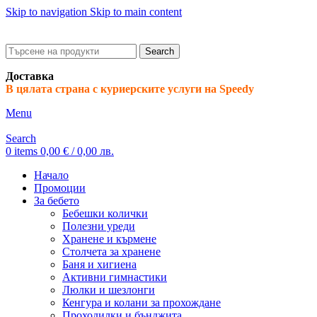
Skip to navigation
Skip to main content
ADD ANYTHING HERE OR JUST REMOVE IT…
Search
Доставка
В цялата страна с куриерските услуги на Speedy
Menu
Search
0
items
0,00
€
/ 0,00 лв.
Начало
Промоции
За бебето
Бебешки колички
Полезни уреди
Хранене и кърмене
Столчета за хранене
Баня и хигиена
Активни гимнастики
Люлки и шезлонги
Кенгура и колани за прохождане
Проходилки и бънджита