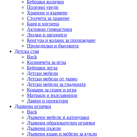
Бебешки колички
Полезни уреди
Хранене и кърмене
Столчета за хранене
Баня и хигиена
Активни гимнастики
Люлки и шезлонги
Кенгура и колани за прохождане
Проходилки и бънджита
Детска стая
Back
Килимчета за игра
Бебешки легла
Детски мебели
Детски мебели от дърво
Детски мебели за градината
Кошари за спане и игра
Матраци и възглавници
Лампи и проектори
Дървени играчки
Back
Дървени мебели и катерушки
Дървени образователни играчки
Дървени пъзели
Дървени къщи и мебели за кукли