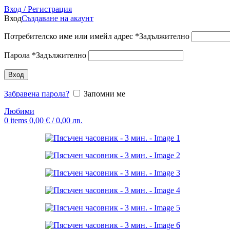
Вход / Регистрация
Вход
Създаване на акаунт
Потребителско име или имейл адрес
*
Задължително
Парола
*
Задължително
Вход
Забравена парола?
Запомни ме
Любими
0
items
0,00
€
/ 0,00 лв.