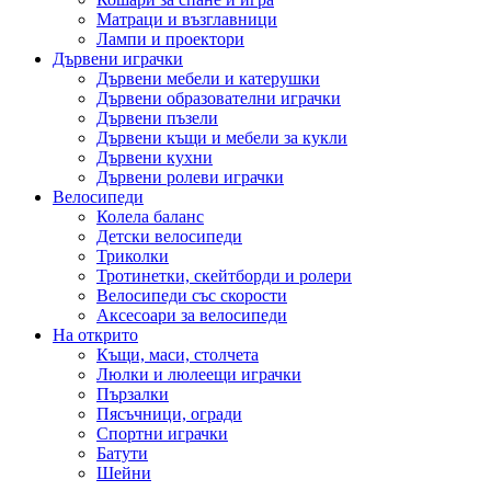
Матраци и възглавници
Лампи и проектори
Дървени играчки
Дървени мебели и катерушки
Дървени образователни играчки
Дървени пъзели
Дървени къщи и мебели за кукли
Дървени кухни
Дървени ролеви играчки
Велосипеди
Колела баланс
Детски велосипеди
Триколки
Тротинетки, скейтборди и ролери
Велосипеди със скорости
Аксесоари за велосипеди
На открито
Къщи, маси, столчета
Люлки и люлеещи играчки
Пързалки
Пясъчници, огради
Спортни играчки
Батути
Шейни