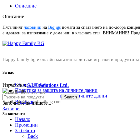
Описание
Описание
Пясъчният
часовник
на
Bigjigs
помага за спазването на по-добра концен
е идеален за използване у дома или в класната стая. ВНИМАНИЕ! Проду
Happy family bg е онлайн магазин за детски играчки и продукти за
За нас
Общи условия
Изработка:
S.I.T Solutions Ltd.
Политика за защита на личните данни
Телефон:
0876 415 057
Политика за съхранение на личните данни
Search
Връщане
Email:
sale@happyfamilybg.com
Започнете да пишете...
Затвори
За контакти
Начало
Промоции
За бебето
Back