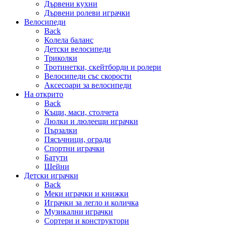
Дървени кухни
Дървени ролеви играчки
Велосипеди
Back
Колела баланс
Детски велосипеди
Триколки
Тротинетки, скейтборди и ролери
Велосипеди със скорости
Аксесоари за велосипеди
На открито
Back
Къщи, маси, столчета
Люлки и люлеещи играчки
Пързалки
Пясъчници, огради
Спортни играчки
Батути
Шейни
Детски играчки
Back
Меки играчки и книжки
Играчки за легло и количка
Музикални играчки
Сортери и конструктори