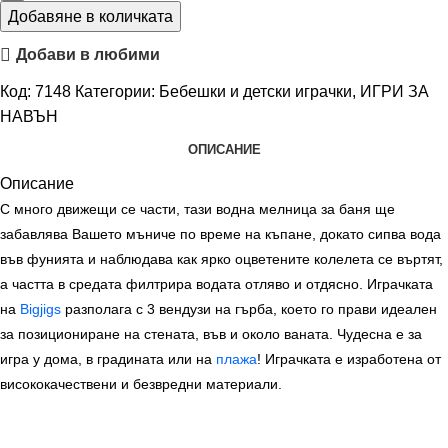
Добавяне в количката
Добави в любими
Код:
7148
Категории:
Бебешки и детски играчки
,
ИГРИ ЗА
НАВЪН
ОПИСАНИЕ
Описание
С много движещи се части, тази водна мелница за баня ще
забавлява Вашето мъниче по време на къпане, докато сипва вода
във фунията и наблюдава как ярко оцветените колелета се въртят,
а частта в средата филтрира водата отляво и отдясно. Играчката
на
Bigjigs
разполага с 3 вендузи на гърба, което го прави идеален
за позициониране на стената, във и около ваната. Чудесна е за
игра у дома, в градината или на
плажа
! Играчката е изработена от
висококачествени и безвредни материали.