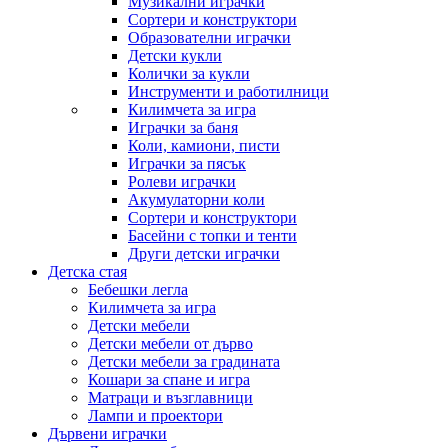
Музикални играчки
Сортери и конструктори
Образователни играчки
Детски кукли
Колички за кукли
Инструменти и работилници
Килимчета за игра
Играчки за баня
Коли, камиони, писти
Играчки за пясък
Ролеви играчки
Акумулаторни коли
Сортери и конструктори
Басейни с топки и тенти
Други детски играчки
Детска стая
Бебешки легла
Килимчета за игра
Детски мебели
Детски мебели от дърво
Детски мебели за градината
Кошари за спане и игра
Матраци и възглавници
Лампи и проектори
Дървени играчки