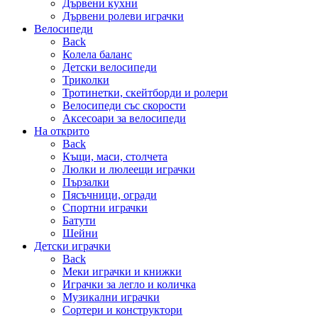
Дървени кухни
Дървени ролеви играчки
Велосипеди
Back
Колела баланс
Детски велосипеди
Триколки
Тротинетки, скейтборди и ролери
Велосипеди със скорости
Аксесоари за велосипеди
На открито
Back
Къщи, маси, столчета
Люлки и люлеещи играчки
Пързалки
Пясъчници, огради
Спортни играчки
Батути
Шейни
Детски играчки
Back
Меки играчки и книжки
Играчки за легло и количка
Музикални играчки
Сортери и конструктори