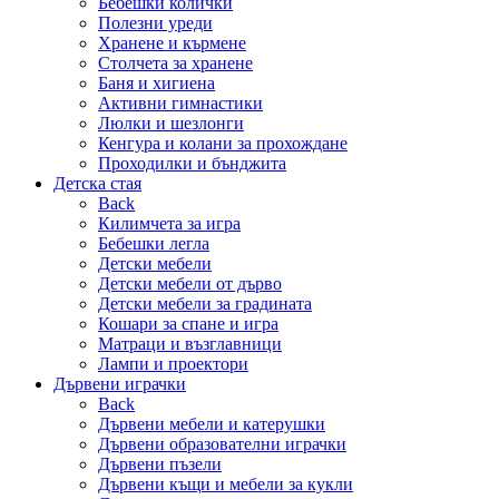
Бебешки колички
Полезни уреди
Хранене и кърмене
Столчета за хранене
Баня и хигиена
Активни гимнастики
Люлки и шезлонги
Кенгура и колани за прохождане
Проходилки и бънджита
Детска стая
Back
Килимчета за игра
Бебешки легла
Детски мебели
Детски мебели от дърво
Детски мебели за градината
Кошари за спане и игра
Матраци и възглавници
Лампи и проектори
Дървени играчки
Back
Дървени мебели и катерушки
Дървени образователни играчки
Дървени пъзели
Дървени къщи и мебели за кукли