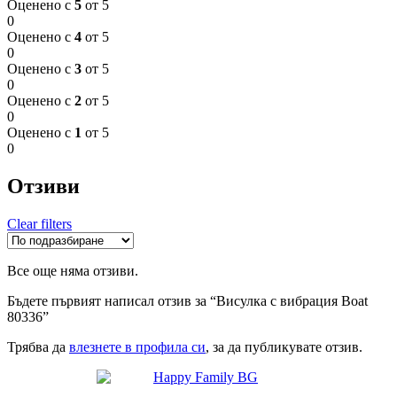
Оценено с
5
от 5
0
Оценено с
4
от 5
0
Оценено с
3
от 5
0
Оценено с
2
от 5
0
Оценено с
1
от 5
0
Отзиви
Clear filters
Все още няма отзиви.
Бъдете първият написал отзив за “Висулка с вибрация Boat
80336”
Трябва да
влезнете в профила си
, за да публикувате отзив.