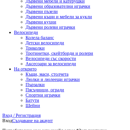
Дървени мебели и катерушки
Дървени образователни играчки
Дървени пъзели
Дървени къщи и мебели за кукли
Дървени кухни
Дървени ролеви играчки
Велосипеди
Колела баланс
Детски велосипеди
Триколки
Тротинетки, скейтборди и ролери
Велосипеди със скорости
Аксесоари за велосипеди
На открито
Къщи, маси, столчета
Люлки и люлеещи играчки
Пързалки
Пясъчници, огради
Спортни играчки
Батути
Шейни
Вход / Регистрация
Вход
Създаване на акаунт