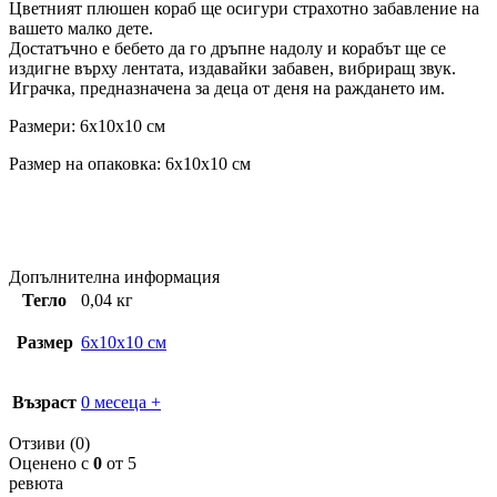
Цветният плюшен кораб ще осигури страхотно забавление на
вашето малко дете.
Достатъчно е бебето да го дръпне надолу и корабът ще се
издигне върху лентата, издавайки забавен, вибриращ звук.
Играчка, предназначена за деца от деня на раждането им.
Размери: 6x10x10 см
Размер на опаковка: 6x10x10 см
Допълнителна информация
Тегло
0,04 кг
Размер
6x10x10 см
Възраст
0 месеца +
Отзиви (0)
Оценено с
0
от 5
ревюта