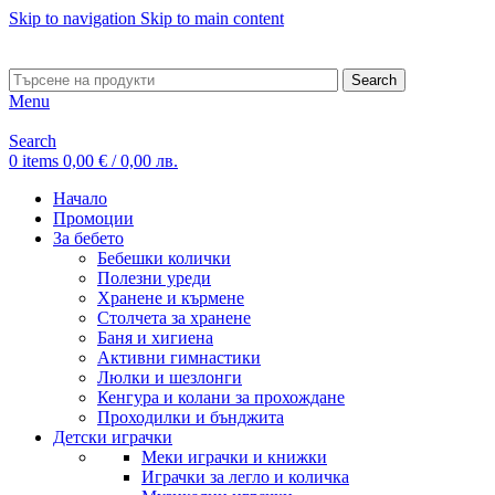
Skip to navigation
Skip to main content
ADD ANYTHING HERE OR JUST REMOVE IT…
Search
Menu
Search
0
items
0,00
€
/ 0,00 лв.
Начало
Промоции
За бебето
Бебешки колички
Полезни уреди
Хранене и кърмене
Столчета за хранене
Баня и хигиена
Активни гимнастики
Люлки и шезлонги
Кенгура и колани за прохождане
Проходилки и бънджита
Детски играчки
Меки играчки и книжки
Играчки за легло и количка