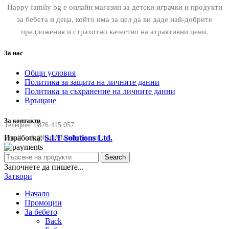
Happy family bg е онлайн магазин за детски играчки и продукти
за бебета и деца, който има за цел да ви даде най-добрите
предложения и страхотно качество на атрактивни цени.
За нас
Общи условия
Политика за защита на личните данни
Политика за съхранение на личните данни
Връщане
За контакти
Телефон:
0876 415 057
Изработка:
S.I.T Solutions Ltd.
Email:
sale@happyfamilybg.com
Search
Започнете да пишете...
Затвори
Начало
Промоции
За бебето
Back