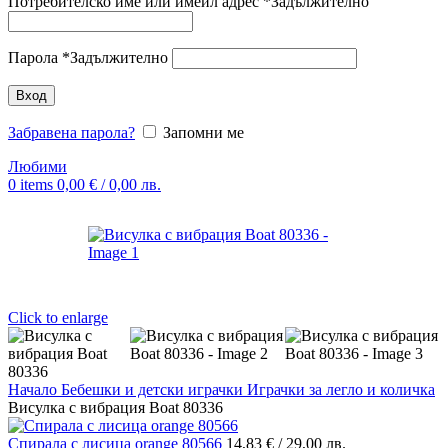
Потребителско име или имейл адрес
*
Задължително
Парола
*
Задължително
Вход
Забравена парола?
Запомни ме
Любими
0
items
0,00
€
/ 0,00 лв.
Click to enlarge
Начало
Бебешки и детски играчки
Играчки за легло и количка
Висулка с вибрация Boat 80336
Спирала с лисица orange 80566
14,83
€
/ 29,00 лв.