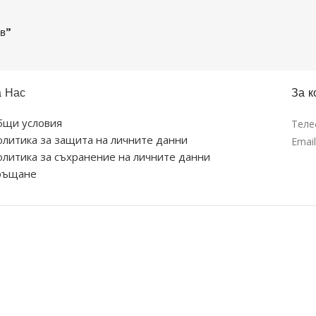
ов”
а Нас
За к
бщи условия
Теле
литика за защита на личните данни
Emai
литика за съхранение на личните данни
ръщане