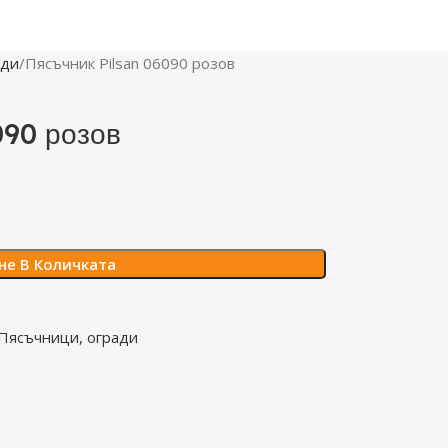
ади
Пясъчник Pilsan 06090 розов
090 розов
не В Количката
Пясъчници, огради