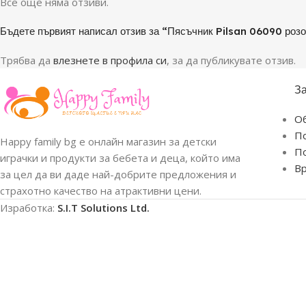
Все още няма отзиви.
Бъдете първият написал отзив за “Пясъчник Pilsan 06090 роз
Трябва да
влезнете в профила си
, за да публикувате отзив.
З
О
По
Happy family bg е онлайн магазин за детски
По
играчки и продукти за бебета и деца, който има
В
за цел да ви даде най-добрите предложения и
страхотно качество на атрактивни цени.
Изработка:
S.I.T Solutions Ltd.