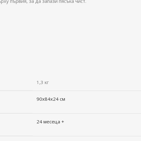
рху първия, за да запази пясъка чист.
1,3 кг
90x84x24 см
24 месеца +