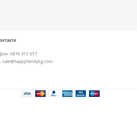
онтакти
фон:
0876 415 057
l:
sale@happyfamilybg.com