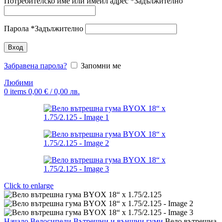
Потребителско име или имейл адрес
*
Задължително
Парола
*
Задължително
Вход
Забравена парола?
Запомни ме
Любими
0
items
0,00
€
/ 0,00 лв.
Click to enlarge
Начало
Велосипеди
Вътрешни и външни гуми
Вело вътрешна