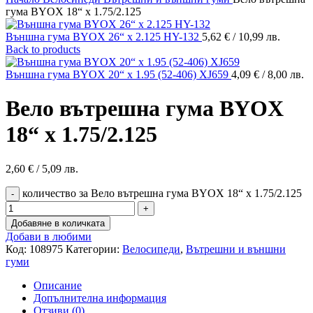
гума BYOX 18“ х 1.75/2.125
Външна гума BYOX 26“ x 2.125 HY-132
5,62
€
/ 10,99 лв.
Back to products
Външна гума BYOX 20“ x 1.95 (52-406) XJ659
4,09
€
/ 8,00 лв.
Вело вътрешна гума BYOX
18“ х 1.75/2.125
2,60
€
/ 5,09 лв.
количество за Вело вътрешна гума BYOX 18“ х 1.75/2.125
Добавяне в количката
Добави в любими
Код:
108975
Категории:
Велосипеди
,
Вътрешни и външни
гуми
Описание
Допълнителна информация
Отзиви (0)