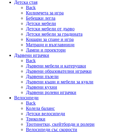
Детска стая
Back
Килимчета за игра
Бебешки легла
Детски мебели
Детски мебели от дърво
Детски мебели за градината
Кошари за спане и игра
Матраци и възглавници
Лампи и проектори
Дървени играчки
Back
Дървени мебели и катерушки
Дървени образователни играчки
Дървени пъзели
Дървени къщи и мебели за кукли
Дървени кухни
Дървени ролеви играчки
Велосипеди
Back
Колела баланс
Детски велосипеди
Триколки
Тротинетки, скейтборди и ролери
Велосипеди със скорости