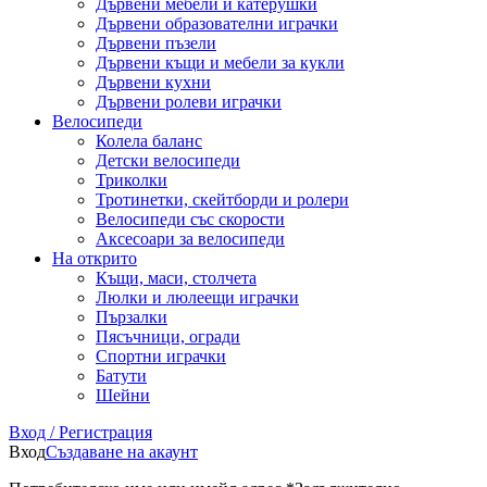
Дървени мебели и катерушки
Дървени образователни играчки
Дървени пъзели
Дървени къщи и мебели за кукли
Дървени кухни
Дървени ролеви играчки
Велосипеди
Колела баланс
Детски велосипеди
Триколки
Тротинетки, скейтборди и ролери
Велосипеди със скорости
Аксесоари за велосипеди
На открито
Къщи, маси, столчета
Люлки и люлеещи играчки
Пързалки
Пясъчници, огради
Спортни играчки
Батути
Шейни
Вход / Регистрация
Вход
Създаване на акаунт