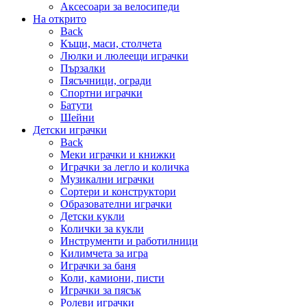
Аксесоари за велосипеди
На открито
Back
Къщи, маси, столчета
Люлки и люлеещи играчки
Пързалки
Пясъчници, огради
Спортни играчки
Батути
Шейни
Детски играчки
Back
Меки играчки и книжки
Играчки за легло и количка
Музикални играчки
Сортери и конструктори
Образователни играчки
Детски кукли
Колички за кукли
Инструменти и работилници
Килимчета за игра
Играчки за баня
Коли, камиони, писти
Играчки за пясък
Ролеви играчки