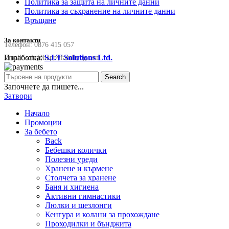
Политика за защита на личните данни
Политика за съхранение на личните данни
Връщане
За контакти
Телефон:
0876 415 057
Изработка:
S.I.T Solutions Ltd.
Email:
sale@happyfamilybg.com
Search
Започнете да пишете...
Затвори
Начало
Промоции
За бебето
Back
Бебешки колички
Полезни уреди
Хранене и кърмене
Столчета за хранене
Баня и хигиена
Активни гимнастики
Люлки и шезлонги
Кенгура и колани за прохождане
Проходилки и бънджита