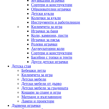
Музикални играчки
Сортери и конструктори
Образователни играчки
Детски кукли
Колички за кукли
Инструменти и работилници
Килимчета за игра
Играчки за баня
Коли, камиони, писти
Играчки за пясък
Ролеви играчки
Акумулаторни коли
Сортери и конструктори
Басейни с топки и тенти
Други детски играчки
Детска стая
Бебешки легла
Килимчета за игра
Детски мебели
Детски мебели от дърво
Детски мебели за градината
Кошари за спане и игра
Матраци и възглавници
Лампи и проектори
Дървени играчки