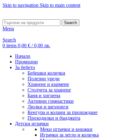
Skip to navigation
Skip to main content
ADD ANYTHING HERE OR JUST REMOVE IT…
Search
Menu
Search
0
items
0,00
€
/ 0,00 лв.
Начало
Промоции
За бебето
Бебешки колички
Полезни уреди
Хранене и кърмене
Столчета за хранене
Баня и хигиена
Активни гимнастики
Люлки и шезлонги
Кенгура и колани за прохождане
Проходилки и бънджита
Детски играчки
Меки играчки и книжки
Играчки за легло и количка