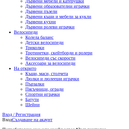
Дървени мебели и катерушки
Дървени образователни играчки
Дървени пъзели
Дървени къщи и мебели за кукли
Дървени кухни
Дървени ролеви играчки
Велосипеди
Колела баланс
Детски велосипеди
Триколки
Тротинетки, скейтборди и ролери
Велосипеди със скорости
Аксесоари за велосипеди
На открито
Къщи, маси, столчета
Люлки и люлеещи играчки
Пързалки
Пясъчници, огради
Спортни играчки
Батути
Шейни
Вход / Регистрация
Вход
Създаване на акаунт