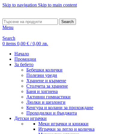
Skip to navigation
Skip to main content
ADD ANYTHING HERE OR JUST REMOVE IT…
Search
Menu
Search
0
items
0,00
€
/ 0,00 лв.
Начало
Промоции
За бебето
Бебешки колички
Полезни уреди
Хранене и кърмене
Столчета за хранене
Баня и хигиена
Активни гимнастики
Люлки и шезлонги
Кенгура и колани за прохождане
Проходилки и бънджита
Детски играчки
Меки играчки и книжки
Играчки за легло и количка