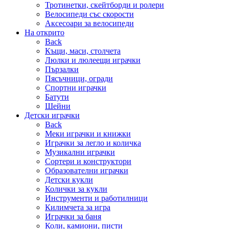
Тротинетки, скейтборди и ролери
Велосипеди със скорости
Аксесоари за велосипеди
На открито
Back
Къщи, маси, столчета
Люлки и люлеещи играчки
Пързалки
Пясъчници, огради
Спортни играчки
Батути
Шейни
Детски играчки
Back
Меки играчки и книжки
Играчки за легло и количка
Музикални играчки
Сортери и конструктори
Образователни играчки
Детски кукли
Колички за кукли
Инструменти и работилници
Килимчета за игра
Играчки за баня
Коли, камиони, писти