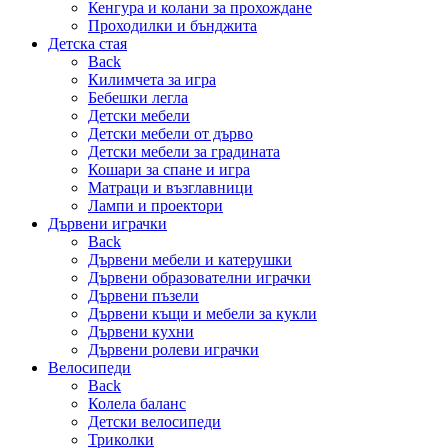
Кенгура и колани за прохождане
Проходилки и бънджита
Детска стая
Back
Килимчета за игра
Бебешки легла
Детски мебели
Детски мебели от дърво
Детски мебели за градината
Кошари за спане и игра
Матраци и възглавници
Лампи и проектори
Дървени играчки
Back
Дървени мебели и катерушки
Дървени образователни играчки
Дървени пъзели
Дървени къщи и мебели за кукли
Дървени кухни
Дървени ролеви играчки
Велосипеди
Back
Колела баланс
Детски велосипеди
Триколки