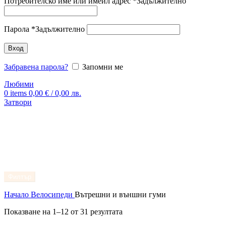
Потребителско име или имейл адрес
*
Задължително
Парола
*
Задължително
Вход
Забравена парола?
Запомни ме
Любими
0
items
0,00
€
/ 0,00 лв.
Затвори
Филтър
Начало
Велосипеди
Вътрешни и външни гуми
Показване на 1–12 от 31 резултата