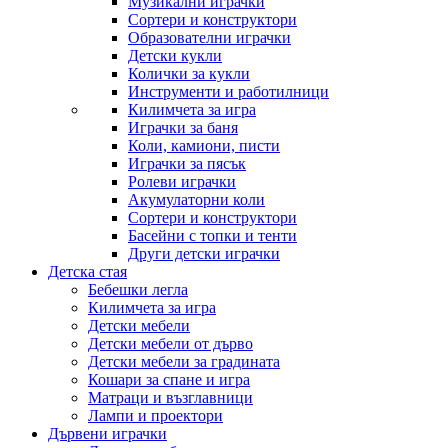
Музикални играчки
Сортери и конструктори
Образователни играчки
Детски кукли
Колички за кукли
Инструменти и работилници
Килимчета за игра
Играчки за баня
Коли, камиони, писти
Играчки за пясък
Ролеви играчки
Акумулаторни коли
Сортери и конструктори
Басейни с топки и тенти
Други детски играчки
Детска стая
Бебешки легла
Килимчета за игра
Детски мебели
Детски мебели от дърво
Детски мебели за градината
Кошари за спане и игра
Матраци и възглавници
Лампи и проектори
Дървени играчки