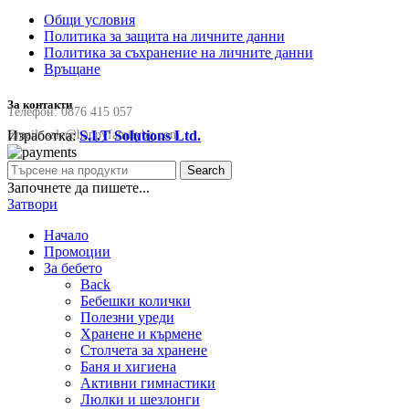
Общи условия
Политика за защита на личните данни
Политика за съхранение на личните данни
Връщане
За контакти
Телефон:
0876 415 057
Изработка:
S.I.T Solutions Ltd.
Email:
sale@happyfamilybg.com
Search
Започнете да пишете...
Затвори
Начало
Промоции
За бебето
Back
Бебешки колички
Полезни уреди
Хранене и кърмене
Столчета за хранене
Баня и хигиена
Активни гимнастики
Люлки и шезлонги