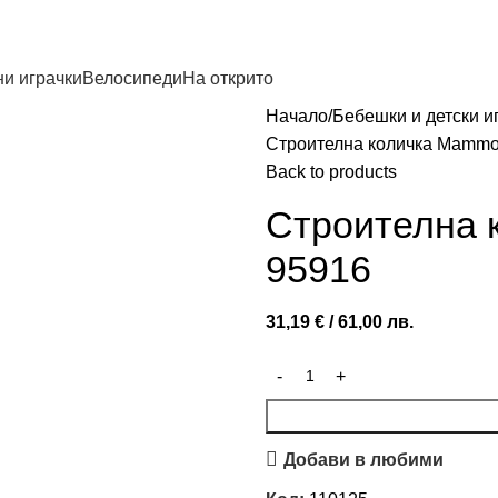
и играчки
Велосипеди
На открито
Начало
Бебешки и детски и
Строителна количка Mammoe
Back to products
Строителна 
95916
31,19
€
/ 61,00 лв.
Добави в любими