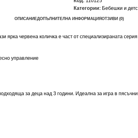
Код:
110125
Категории:
Бебешки и детс
ОПИСАНИЕ
ДОПЪЛНИТЕЛНА ИНФОРМАЦИЯ
ОТЗИВИ (0)
ази ярка червена количка е част от специализираната сери
лесно управление
одходяща за деца над 3 години. Идеална за игра в пясъчник