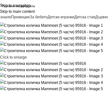
Skip to navigation
Skip to main content
ачало
Промоции
За бебето
Детски играчки
Детска стая
Дървен
Click to enlarge