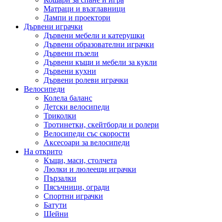
Матраци и възглавници
Лампи и проектори
Дървени играчки
Дървени мебели и катерушки
Дървени образователни играчки
Дървени пъзели
Дървени къщи и мебели за кукли
Дървени кухни
Дървени ролеви играчки
Велосипеди
Колела баланс
Детски велосипеди
Триколки
Тротинетки, скейтборди и ролери
Велосипеди със скорости
Аксесоари за велосипеди
На открито
Къщи, маси, столчета
Люлки и люлеещи играчки
Пързалки
Пясъчници, огради
Спортни играчки
Батути
Шейни