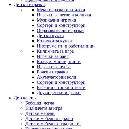
Детски играчки
Меки играчки и книжки
Играчки за легло и количка
Музикални играчки
Сортери и конструктори
Образователни играчки
Детски кукли
Колички за кукли
Инструменти и работилници
Килимчета за игра
Играчки за баня
Коли, камиони, писти
Играчки за пясък
Ролеви играчки
Акумулаторни коли
Сортери и конструктори
Басейни с топки и тенти
Други детски играчки
Детска стая
Бебешки легла
Килимчета за игра
Детски мебели
Детски мебели от дърво
Детски мебели за градината
Кошари за спане и игра