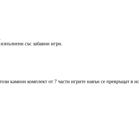
.
е изпълнени със забавни игри.
ози камион комплект от 7 части игрите навън се превръщат в и