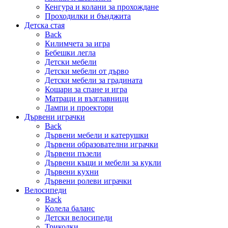
Кенгура и колани за прохождане
Проходилки и бънджита
Детска стая
Back
Килимчета за игра
Бебешки легла
Детски мебели
Детски мебели от дърво
Детски мебели за градината
Кошари за спане и игра
Матраци и възглавници
Лампи и проектори
Дървени играчки
Back
Дървени мебели и катерушки
Дървени образователни играчки
Дървени пъзели
Дървени къщи и мебели за кукли
Дървени кухни
Дървени ролеви играчки
Велосипеди
Back
Колела баланс
Детски велосипеди
Триколки