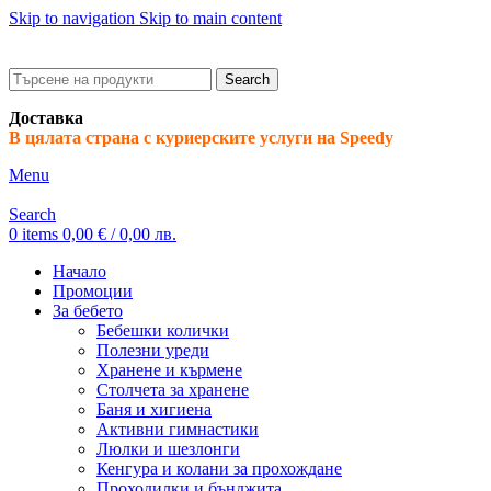
Skip to navigation
Skip to main content
ADD ANYTHING HERE OR JUST REMOVE IT…
Search
Доставка
В цялата страна с куриерските услуги на Speedy
Menu
Search
0
items
0,00
€
/ 0,00 лв.
Начало
Промоции
За бебето
Бебешки колички
Полезни уреди
Хранене и кърмене
Столчета за хранене
Баня и хигиена
Активни гимнастики
Люлки и шезлонги
Кенгура и колани за прохождане
Проходилки и бънджита