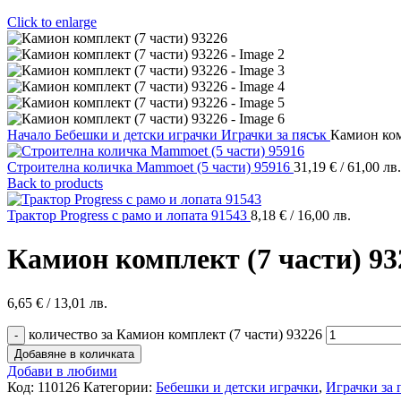
Click to enlarge
Начало
Бебешки и детски играчки
Играчки за пясък
Камион ком
Строителна количка Mammoet (5 части) 95916
31,19
€
/ 61,00 лв.
Back to products
Трактор Progress с рамо и лопата 91543
8,18
€
/ 16,00 лв.
Камион комплект (7 части) 93
6,65
€
/ 13,01 лв.
количество за Камион комплект (7 части) 93226
Добавяне в количката
Добави в любими
Код:
110126
Категории:
Бебешки и детски играчки
,
Играчки за 