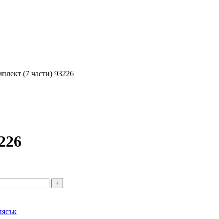
плект (7 части) 93226
226
пясък