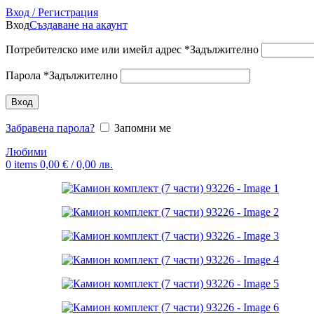
Вход / Регистрация
Вход
Създаване на акаунт
Потребителско име или имейл адрес
*
Задължително
Парола
*
Задължително
Вход
Забравена парола?
Запомни ме
Любими
0
items
0,00
€
/ 0,00 лв.