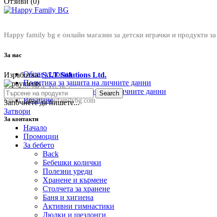
Отзиви (0)
Happy family bg е онлайн магазин за детски играчки и продукти за
За нас
Общи условия
Изработка:
S.I.T Solutions Ltd.
Политика за защита на личните данни
Телефон:
0876 415 057
Политика за съхранение на личните данни
Search
Връщане
Email:
sale@happyfamilybg.com
Започнете да пишете...
Затвори
За контакти
Начало
Промоции
За бебето
Back
Бебешки колички
Полезни уреди
Хранене и кърмене
Столчета за хранене
Баня и хигиена
Активни гимнастики
Люлки и шезлонги