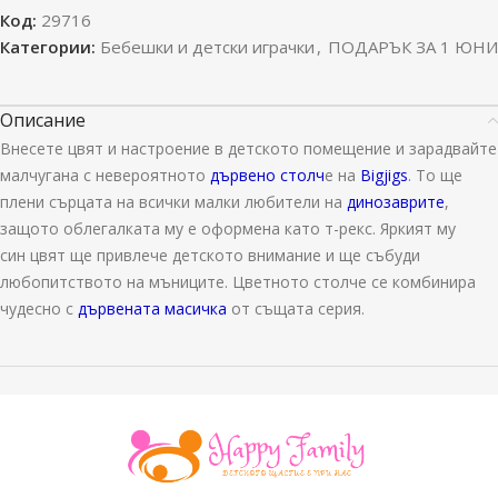
Код:
29716
Категории:
Бебешки и детски играчки
,
ПОДАРЪК ЗА 1 ЮНИ
Описание
Внесете цвят и настроение в детското помещение и зарадвайте
малчугана с невероятното
дървено столч
е на
Bigjigs
. То ще
плени сърцата на всички малки любители на
динозаврите
,
защото облегалката му е оформена като т-рекс. Яркият му
син цвят ще привлече детското внимание и ще събуди
любопитството на мъниците. Цветното столче се комбинира
чудесно с
дървената масичка
от същата серия.