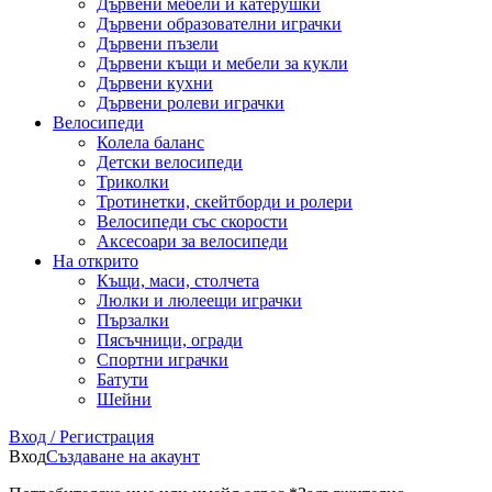
Дървени мебели и катерушки
Дървени образователни играчки
Дървени пъзели
Дървени къщи и мебели за кукли
Дървени кухни
Дървени ролеви играчки
Велосипеди
Колела баланс
Детски велосипеди
Триколки
Тротинетки, скейтборди и ролери
Велосипеди със скорости
Аксесоари за велосипеди
На открито
Къщи, маси, столчета
Люлки и люлеещи играчки
Пързалки
Пясъчници, огради
Спортни играчки
Батути
Шейни
Вход / Регистрация
Вход
Създаване на акаунт