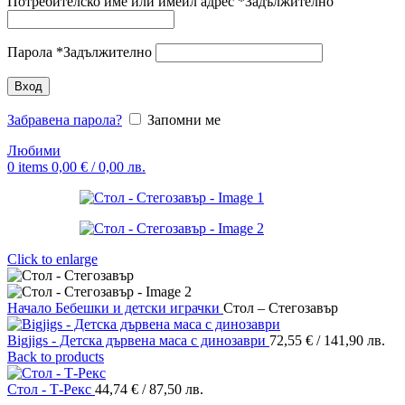
Потребителско име или имейл адрес
*
Задължително
Парола
*
Задължително
Вход
Забравена парола?
Запомни ме
Любими
0
items
0,00
€
/ 0,00 лв.
Click to enlarge
Начало
Бебешки и детски играчки
Стол – Стегозавър
Bigjigs - Детска дървена маса с динозаври
72,55
€
/ 141,90 лв.
Back to products
Стол - Т-Рекс
44,74
€
/ 87,50 лв.