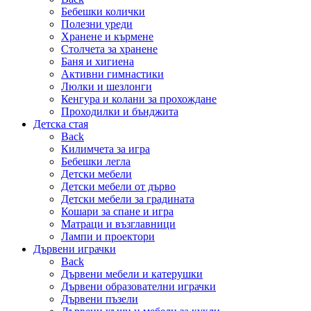
Бебешки колички
Полезни уреди
Хранене и кърмене
Столчета за хранене
Баня и хигиена
Активни гимнастики
Люлки и шезлонги
Кенгура и колани за прохождане
Проходилки и бънджита
Детска стая
Back
Килимчета за игра
Бебешки легла
Детски мебели
Детски мебели от дърво
Детски мебели за градината
Кошари за спане и игра
Матраци и възглавници
Лампи и проектори
Дървени играчки
Back
Дървени мебели и катерушки
Дървени образователни играчки
Дървени пъзели