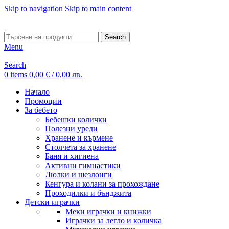
Skip to navigation
Skip to main content
ADD ANYTHING HERE OR JUST REMOVE IT…
Search
Menu
Search
0
items
0,00
€
/ 0,00 лв.
Начало
Промоции
За бебето
Бебешки колички
Полезни уреди
Хранене и кърмене
Столчета за хранене
Баня и хигиена
Активни гимнастики
Люлки и шезлонги
Кенгура и колани за прохождане
Проходилки и бънджита
Детски играчки
Меки играчки и книжки
Играчки за легло и количка