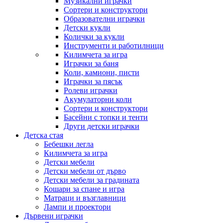
Музикални играчки
Сортери и конструктори
Образователни играчки
Детски кукли
Колички за кукли
Инструменти и работилници
Килимчета за игра
Играчки за баня
Коли, камиони, писти
Играчки за пясък
Ролеви играчки
Акумулаторни коли
Сортери и конструктори
Басейни с топки и тенти
Други детски играчки
Детска стая
Бебешки легла
Килимчета за игра
Детски мебели
Детски мебели от дърво
Детски мебели за градината
Кошари за спане и игра
Матраци и възглавници
Лампи и проектори
Дървени играчки