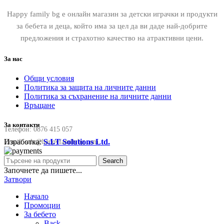
Happy family bg е онлайн магазин за детски играчки и продукти
за бебета и деца, който има за цел да ви даде най-добрите
предложения и страхотно качество на атрактивни цени.
За нас
Общи условия
Политика за защита на личните данни
Политика за съхранение на личните данни
Връщане
За контакти
Телефон:
0876 415 057
Изработка:
S.I.T Solutions Ltd.
Email:
sale@happyfamilybg.com
Search
Започнете да пишете...
Затвори
Начало
Промоции
За бебето
Back