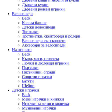
Дървени къщи и мебели за кукли
Дървени кухни
Дървени ролеви играчки
Велосипеди
Back
Колела баланс
Детски велосипеди
Триколки
Тротинетки, скейтборди и ролери
Велосипеди със скорости
Аксесоари за велосипеди
На открито
Back
Къщи, маси, столчета
Люлки и люлеещи играчки
Пързалки
Пясъчници, огради
Спортни играчки
Батути
Шейни
Детски играчки
Back
Меки играчки и книжки
Играчки за легло и количка
Музикални играчки