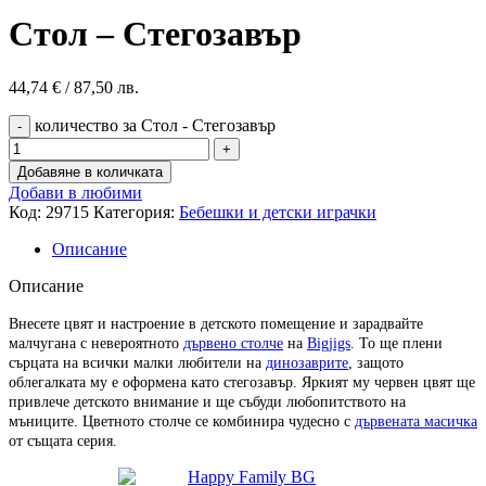
Стол – Стегозавър
44,74
€
/ 87,50 лв.
количество за Стол - Стегозавър
Добавяне в количката
Добави в любими
Код:
29715
Категория:
Бебешки и детски играчки
Описание
Описание
Внесете цвят и настроение в детското помещение и зарадвайте
малчугана с невероятното
дървено столче
на
Bigjigs
. То ще плени
сърцата на всички малки любители на
динозаврите
, защото
облегалката му е оформена като стегозавър
. Яркият му червен цвят ще
привлече детското внимание и ще събуди любопитството на
мъниците. Цветното столче се комбинира чудесно с
дървената масичка
от същата серия.