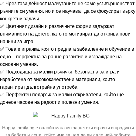
✅ Чрез тази дейност малчуганите не само усъвършенстват
ръчните си умения, но и се научават да се фокусират върху
конкретни задачи.
✅ Цветният дизайн и различните форми задържат
вниманието на детето, като го мотивират да открива нови
начини за игра.
✅ Това е играчка, която предлага забавление и обучение в
едно – перфектна за ранно развитие и изграждане на
основни умения.
✅ Подходяща за малки ръчички, безопасна за игра и
изработена от висококачествени материали, които
гарантират дълготрайна употреба.
✅ Перфектен подарък за малки откриватели, който ще
донесе часове на радост и полезни умения.
Happy family bg е онлайн магазин за детски играчки и продукти
за бебета и деца, който има за цел да ви даде най-добрите