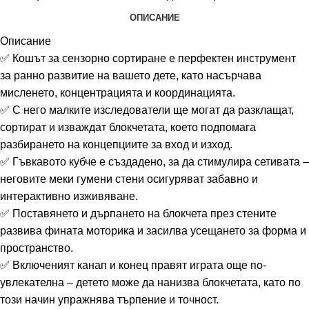
ОПИСАНИЕ
Описание
✅ Кошът за сензорно сортиране е перфектен инструмент
за ранно развитие на вашето дете, като насърчава
мисленето, концентрацията и координацията.
✅ С него малките изследователи ще могат да разклащат,
сортират и изваждат блокчетата, което подпомага
разбирането на концепциите за вход и изход.
✅ Гъвкавото кубче е създадено, за да стимулира сетивата –
неговите меки гумени стени осигуряват забавно и
интерактивно изживяване.
✅ Поставянето и дърпането на блокчета през стените
развива фината моторика и засилва усещането за форма и
пространство.
✅ Включеният канап и конец правят играта още по-
увлекателна – детето може да нанизва блокчетата, като по
този начин упражнява търпение и точност.