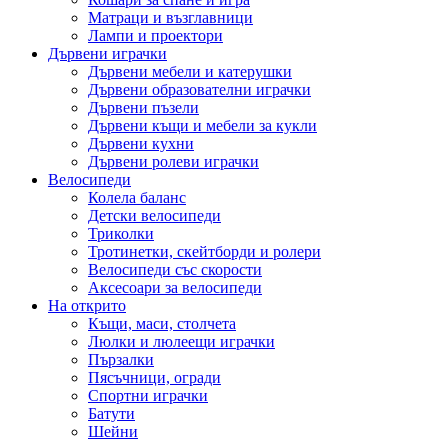
Матраци и възглавници
Лампи и проектори
Дървени играчки
Дървени мебели и катерушки
Дървени образователни играчки
Дървени пъзели
Дървени къщи и мебели за кукли
Дървени кухни
Дървени ролеви играчки
Велосипеди
Колела баланс
Детски велосипеди
Триколки
Тротинетки, скейтборди и ролери
Велосипеди със скорости
Аксесоари за велосипеди
На открито
Къщи, маси, столчета
Люлки и люлеещи играчки
Пързалки
Пясъчници, огради
Спортни играчки
Батути
Шейни