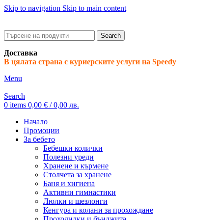
Skip to navigation
Skip to main content
ADD ANYTHING HERE OR JUST REMOVE IT…
Search
Доставка
В цялата страна с куриерските услуги на Speedy
Menu
Search
0
items
0,00
€
/ 0,00 лв.
Начало
Промоции
За бебето
Бебешки колички
Полезни уреди
Хранене и кърмене
Столчета за хранене
Баня и хигиена
Активни гимнастики
Люлки и шезлонги
Кенгура и колани за прохождане
Проходилки и бънджита