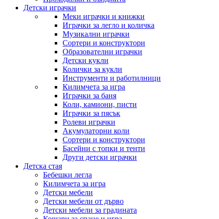
Детски играчки
Меки играчки и книжки
Играчки за легло и количка
Музикални играчки
Сортери и конструктори
Образователни играчки
Детски кукли
Колички за кукли
Инструменти и работилници
Килимчета за игра
Играчки за баня
Коли, камиони, писти
Играчки за пясък
Ролеви играчки
Акумулаторни коли
Сортери и конструктори
Басейни с топки и тенти
Други детски играчки
Детска стая
Бебешки легла
Килимчета за игра
Детски мебели
Детски мебели от дърво
Детски мебели за градината
Кошари за спане и игра