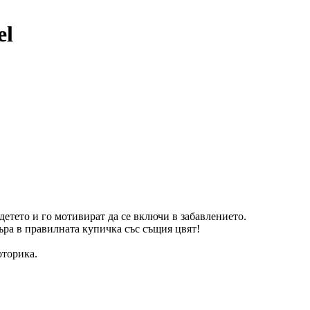
el
етето и го мотивират да се включи в забавлението.
ъра в правилната купичка със същия цвят!
оторика.