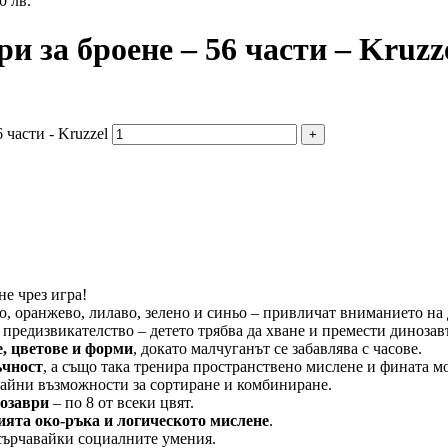
0 лв.
и за броене – 56 части – Kruzz
 части - Kruzzel
е чрез игра!
, оранжево, лилаво, зелено и синьо – привличат вниманието на д
предизвикателство – детето трябва да хване и премести динозав
е, цветове и форми
, докато малчуганът се забавлява с часове.
ъчност
, а също така тренира пространствено мислене и фината м
райни възможности за сортиране и комбиниране.
нозаври
– по 8 от всеки цвят.
ята око-ръка и логическото мислене
.
асърчавайки социалните умения.