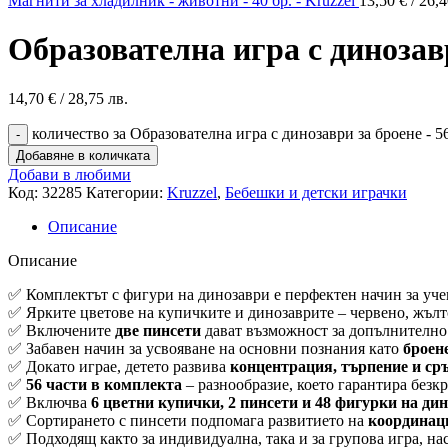
Магнити за хладилник - животни - 40 бр. - Kruzzel
13,50
€
/ 26,4
Образователна игра с динозавр
14,70
€
/ 28,75 лв.
количество за Образователна игра с динозаври за броене - 56
Добавяне в количката
Добави в любими
Код:
32285
Категории:
Kruzzel
,
Бебешки и детски играчки
Описание
Описание
✅ Комплектът с фигури на динозаври е перфектен начин за учен
✅ Ярките цветове на купичките и динозаврите – червено, жълто
✅ Включените
две пинсети
дават възможност за допълнително 
✅ Забавен начин за усвояване на основни познания като
броен
✅ Докато играе, детето развива
концентрация, търпение и ср
✅
56 части в комплекта
– разнообразие, което гарантира безк
✅ Включва
6 цветни купички, 2 пинсети и 48 фигурки на ди
✅ Сортирането с пинсети подпомага развитието на
координаци
✅ Подходящ както за индивидуална, така и за групова игра, н