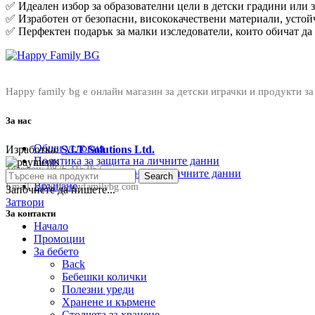
✅ Идеален избор за образователни цели в детски градини или з
✅ Изработен от безопасни, висококачествени материали, усто
✅ Перфектен подарък за малки изследователи, които обичат да 
Happy family bg е онлайн магазин за детски играчки и продукти за
За нас
Общи условия
Изработка:
S.I.T Solutions Ltd.
Политика за защита на личните данни
Телефон:
0876 415 057
Политика за съхранение на личните данни
Search
Връщане
Email:
sale@happyfamilybg.com
Започнете да пишете...
Затвори
За контакти
Начало
Промоции
За бебето
Back
Бебешки колички
Полезни уреди
Хранене и кърмене
Столчета за хранене