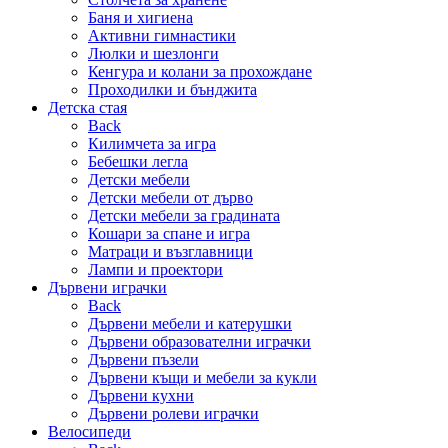
Баня и хигиена
Активни гимнастики
Люлки и шезлонги
Кенгура и колани за прохождане
Проходилки и бънджита
Детска стая
Back
Килимчета за игра
Бебешки легла
Детски мебели
Детски мебели от дърво
Детски мебели за градината
Кошари за спане и игра
Матраци и възглавници
Лампи и проектори
Дървени играчки
Back
Дървени мебели и катерушки
Дървени образователни играчки
Дървени пъзели
Дървени къщи и мебели за кукли
Дървени кухни
Дървени ролеви играчки
Велосипеди