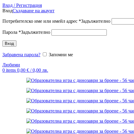
Вход / Регистрация
Вход
Създаване на акаунт
Потребителско име или имейл адрес
*
Задължително
Парола
*
Задължително
Вход
Забравена парола?
Запомни ме
Любими
0
items
0,00
€
/ 0,00 лв.