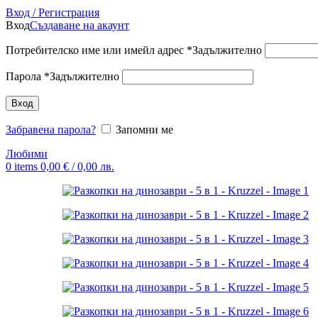
Вход / Регистрация
Вход
Създаване на акаунт
Потребителско име или имейл адрес
*
Задължително
Парола
*
Задължително
Вход
Забравена парола?
Запомни ме
Любими
0
items
0,00
€
/ 0,00 лв.