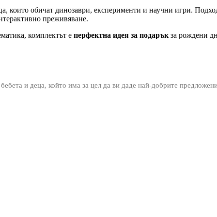
ца, които обичат динозаври, експерименти и научни игри. Подход
интерактивно преживяване.
ематика, комплектът е
перфектна идея за подарък
за рождени дн
 бебета и деца, който има за цел да ви даде най-добрите предложен