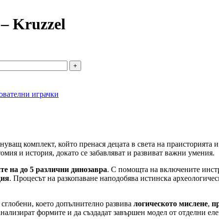
 – Kruzzel
ователни играчки
нуващ комплект, който пренася децата в света на праисторията 
томия и история, докато се забавляват и развиват важни умения.
те на до 5 различни динозавра
. С помощта на включените инст
ция
. Процесът на разкопаване наподобява истинска археологиче
т сглобени, което допълнително развива
логическото мислене
,
п
анализират формите и да създадат завършен модел от отделни ел