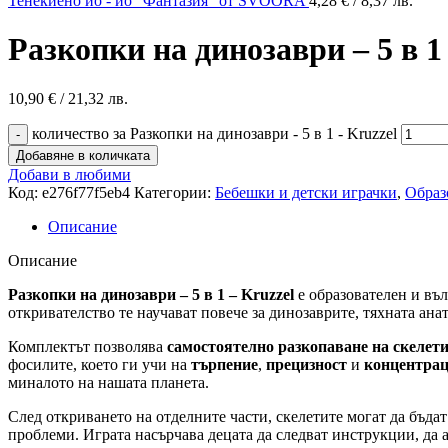
Тенекиено йо - йо "Фантазия" от SVOORA
4,28
€
/ 8,37 лв.
Разкопки на динозаври – 5 в 1
10,90
€
/ 21,32 лв.
количество за Разкопки на динозаври - 5 в 1 - Kruzzel
Добавяне в количката
Добави в любими
Код:
e276f77f5eb4
Категории:
Бебешки и детски играчки
,
Образ
Описание
Описание
Разкопки на динозаври – 5 в 1 – Kruzzel
е образователен и въл
откривателство те научават повече за динозаврите, тяхната ана
Комплектът позволява
самостоятелно разкопаване на скелети
фосилите, което ги учи на
търпение
,
прецизност
и
концентра
миналото на нашата планета.
След откриването на отделните части, скелетите могат да бъда
проблеми. Играта насърчава децата да следват инструкции, да 