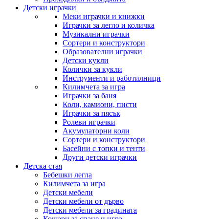
Детски играчки
Меки играчки и книжки
Играчки за легло и количка
Музикални играчки
Сортери и конструктори
Образователни играчки
Детски кукли
Колички за кукли
Инструменти и работилници
Килимчета за игра
Играчки за баня
Коли, камиони, писти
Играчки за пясък
Ролеви играчки
Акумулаторни коли
Сортери и конструктори
Басейни с топки и тенти
Други детски играчки
Детска стая
Бебешки легла
Килимчета за игра
Детски мебели
Детски мебели от дърво
Детски мебели за градината
Кошари за спане и игра