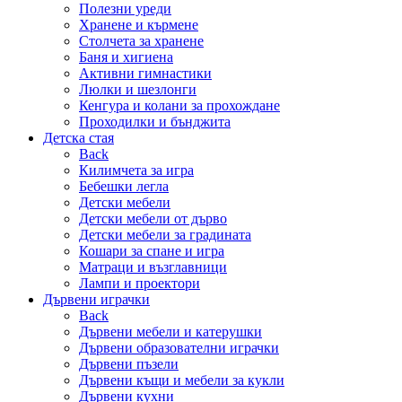
Полезни уреди
Хранене и кърмене
Столчета за хранене
Баня и хигиена
Активни гимнастики
Люлки и шезлонги
Кенгура и колани за прохождане
Проходилки и бънджита
Детска стая
Back
Килимчета за игра
Бебешки легла
Детски мебели
Детски мебели от дърво
Детски мебели за градината
Кошари за спане и игра
Матраци и възглавници
Лампи и проектори
Дървени играчки
Back
Дървени мебели и катерушки
Дървени образователни играчки
Дървени пъзели
Дървени къщи и мебели за кукли
Дървени кухни