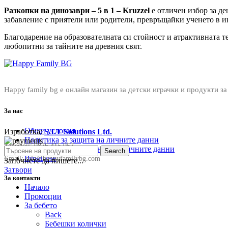
Разкопки на динозаври – 5 в 1 – Kruzzel
е отличен избор за де
забавление с приятели или родители, превръщайки ученето в 
Благодарение на образователната си стойност и атрактивната т
любопитни за тайните на древния свят.
Happy family bg е онлайн магазин за детски играчки и продукти за
За нас
Общи условия
Изработка:
S.I.T Solutions Ltd.
Политика за защита на личните данни
Телефон:
0876 415 057
Политика за съхранение на личните данни
Search
Връщане
Email:
sale@happyfamilybg.com
Започнете да пишете...
Затвори
За контакти
Начало
Промоции
За бебето
Back
Бебешки колички