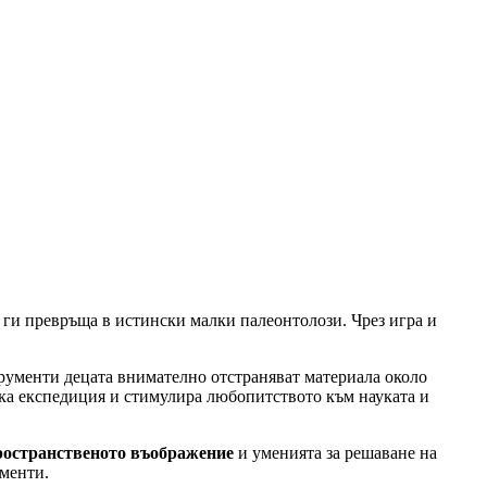
и ги превръща в истински малки палеонтолози. Чрез игра и
рументи децата внимателно отстраняват материала около
ска експедиция и стимулира любопитството към науката и
ространственото въображение
и уменията за решаване на
ементи.