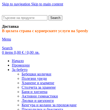
Skip to navigation
Skip to main content
ADD ANYTHING HERE OR JUST REMOVE IT…
Search
Доставка
В цялата страна с куриерските услуги на Speedy
Menu
Search
0
items
0,00
€
/ 0,00 лв.
Начало
Промоции
За бебето
Бебешки колички
Полезни уреди
Хранене и кърмене
Столчета за хранене
Баня и хигиена
Активни гимнастики
Люлки и шезлонги
Кенгура и колани за прохождане
Проходилки и бънджита