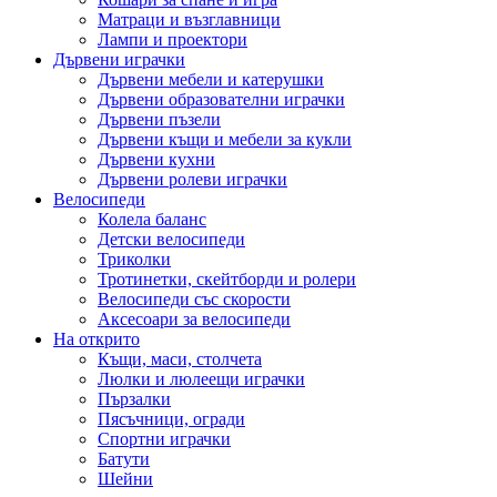
Матраци и възглавници
Лампи и проектори
Дървени играчки
Дървени мебели и катерушки
Дървени образователни играчки
Дървени пъзели
Дървени къщи и мебели за кукли
Дървени кухни
Дървени ролеви играчки
Велосипеди
Колела баланс
Детски велосипеди
Триколки
Тротинетки, скейтборди и ролери
Велосипеди със скорости
Аксесоари за велосипеди
На открито
Къщи, маси, столчета
Люлки и люлеещи играчки
Пързалки
Пясъчници, огради
Спортни играчки
Батути
Шейни