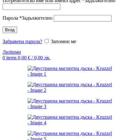
Потребителско име или имейл адрес
*
Задължително
Парола
*
Задължително
Вход
Забравена парола?
Запомни ме
Любими
0
items
0,00
€
/ 0,00 лв.