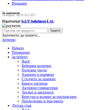
Връщане
За контакти
Телефон:
0876 415 057
Изработка:
S.I.T Solutions Ltd.
Email:
sale@happyfamilybg.com
Search
Започнете да пишете...
Затвори
Начало
Промоции
За бебето
Back
Бебешки колички
Полезни уреди
Хранене и кърмене
Столчета за хранене
Баня и хигиена
Активни гимнастики
Люлки и шезлонги
Кенгура и колани за прохождане
Проходилки и бънджита
Детска стая
Back