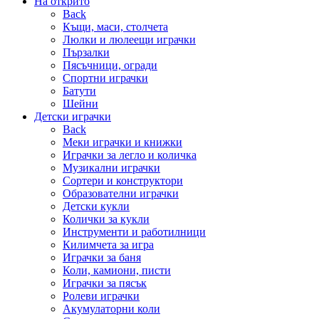
На открито
Back
Къщи, маси, столчета
Люлки и люлеещи играчки
Пързалки
Пясъчници, огради
Спортни играчки
Батути
Шейни
Детски играчки
Back
Меки играчки и книжки
Играчки за легло и количка
Музикални играчки
Сортери и конструктори
Образователни играчки
Детски кукли
Колички за кукли
Инструменти и работилници
Килимчета за игра
Играчки за баня
Коли, камиони, писти
Играчки за пясък
Ролеви играчки
Акумулаторни коли