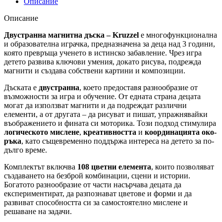
Описание
Описание
Двустранна магнитна дъска – Kruzzel
е многофункционална
и образователна играчка, предназначена за деца над 3 години,
която превръща ученето в истинско забавление. Чрез игра
детето развива ключови умения, докато рисува, подрежда
магнити и създава собствени картини и композиции.
Дъската е
двустранна
, което предоставя разнообразие от
възможности за игра и обучение. От едната страна децата
могат да използват магнити и да подреждат различни
елементи, а от другата – да рисуват и пишат, упражнявайки
въображението и фината си моторика. Този подход стимулира
логическото мислене
,
креативността
и
координацията око-
ръка
, като същевременно поддържа интереса на детето за по-
дълго време.
Комплектът включва
108 цветни елемента
, които позволяват
създаването на безброй комбинации, сцени и истории.
Богатото разнообразие от части насърчава децата да
експериментират, да разпознават цветове и форми и да
развиват способността си за самостоятелно мислене и
решаване на задачи.