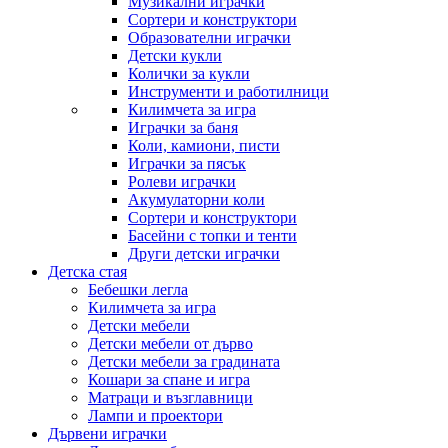
Музикални играчки
Сортери и конструктори
Образователни играчки
Детски кукли
Колички за кукли
Инструменти и работилници
Килимчета за игра
Играчки за баня
Коли, камиони, писти
Играчки за пясък
Ролеви играчки
Акумулаторни коли
Сортери и конструктори
Басейни с топки и тенти
Други детски играчки
Детска стая
Бебешки легла
Килимчета за игра
Детски мебели
Детски мебели от дърво
Детски мебели за градината
Кошари за спане и игра
Матраци и възглавници
Лампи и проектори
Дървени играчки