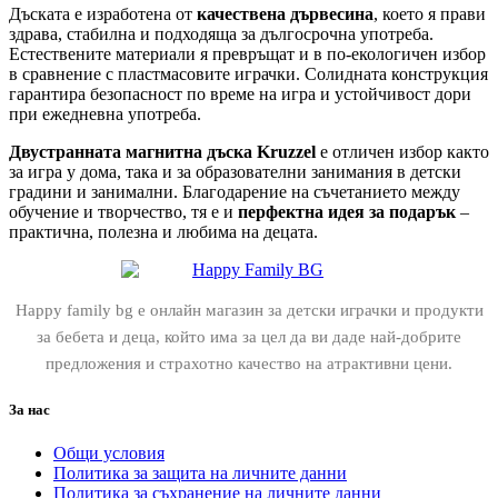
Дъската е изработена от
качествена дървесина
, което я прави
здрава, стабилна и подходяща за дългосрочна употреба.
Естествените материали я превръщат и в по-екологичен избор
в сравнение с пластмасовите играчки. Солидната конструкция
гарантира безопасност по време на игра и устойчивост дори
при ежедневна употреба.
Двустранната магнитна дъска Kruzzel
е отличен избор както
за игра у дома, така и за образователни занимания в детски
градини и занимални. Благодарение на съчетанието между
обучение и творчество, тя е и
перфектна идея за подарък
–
практична, полезна и любима на децата.
Happy family bg е онлайн магазин за детски играчки и продукти
за бебета и деца, който има за цел да ви даде най-добрите
предложения и страхотно качество на атрактивни цени.
За нас
Общи условия
Политика за защита на личните данни
Политика за съхранение на личните данни