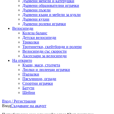
Дървени мебели и катерушки
Дървени образователни играчки
Дървени пъзели
Дървени къщи и мебели за кукли
Дървени кухни
Дървени ролеви играчки
Велосипеди
Колела баланс
Детски велосипеди
Триколки
Тротинетки, скейтборди и ролери
Велосипеди със скорости
Аксесоари за велосипеди
На открито
Къщи, маси, столчета
Люлки и люлеещи играчки
Пързалки
Пясъчници, огради
Спортни играчки
Батути
Шейни
Вход / Регистрация
Вход
Създаване на акаунт