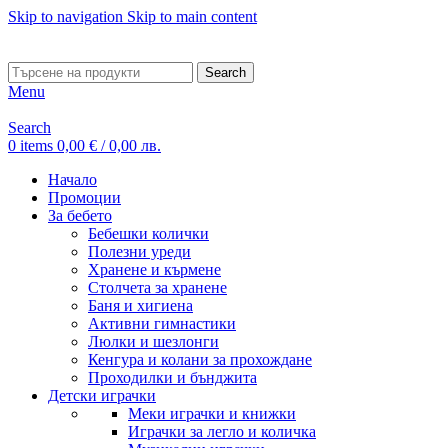
Skip to navigation
Skip to main content
ADD ANYTHING HERE OR JUST REMOVE IT…
Search
Menu
Search
0
items
0,00
€
/ 0,00 лв.
Начало
Промоции
За бебето
Бебешки колички
Полезни уреди
Хранене и кърмене
Столчета за хранене
Баня и хигиена
Активни гимнастики
Люлки и шезлонги
Кенгура и колани за прохождане
Проходилки и бънджита
Детски играчки
Меки играчки и книжки
Играчки за легло и количка