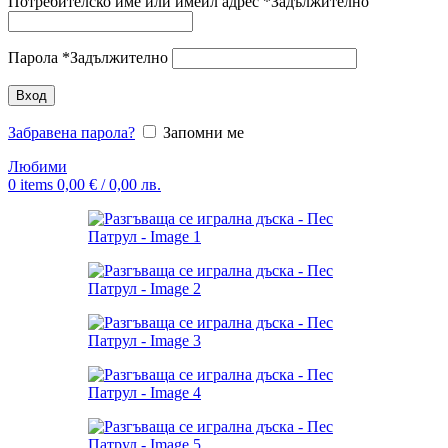
Потребителско име или имейл адрес
*
Задължително
Парола
*
Задължително
Вход
Забравена парола?
Запомни ме
Любими
0
items
0,00
€
/ 0,00 лв.