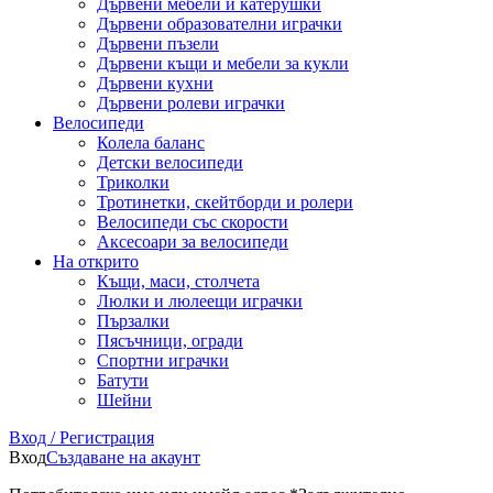
Дървени мебели и катерушки
Дървени образователни играчки
Дървени пъзели
Дървени къщи и мебели за кукли
Дървени кухни
Дървени ролеви играчки
Велосипеди
Колела баланс
Детски велосипеди
Триколки
Тротинетки, скейтборди и ролери
Велосипеди със скорости
Аксесоари за велосипеди
На открито
Къщи, маси, столчета
Люлки и люлеещи играчки
Пързалки
Пясъчници, огради
Спортни играчки
Батути
Шейни
Вход / Регистрация
Вход
Създаване на акаунт