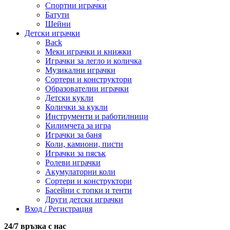
Спортни играчки
Батути
Шейни
Детски играчки
Back
Меки играчки и книжки
Играчки за легло и количка
Музикални играчки
Сортери и конструктори
Образователни играчки
Детски кукли
Колички за кукли
Инструменти и работилници
Килимчета за игра
Играчки за баня
Коли, камиони, писти
Играчки за пясък
Ролеви играчки
Акумулаторни коли
Сортери и конструктори
Басейни с топки и тенти
Други детски играчки
Вход / Регистрация
24/7 връзка с нас