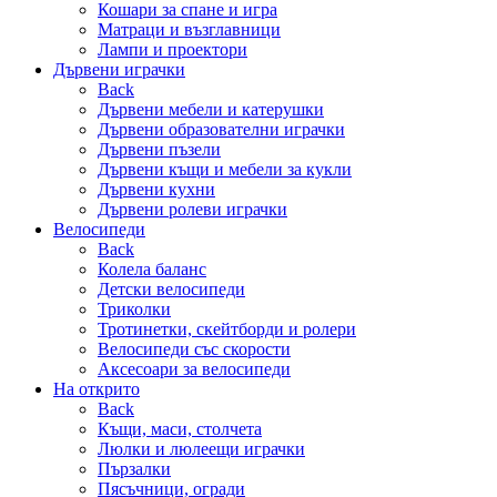
Кошари за спане и игра
Матраци и възглавници
Лампи и проектори
Дървени играчки
Back
Дървени мебели и катерушки
Дървени образователни играчки
Дървени пъзели
Дървени къщи и мебели за кукли
Дървени кухни
Дървени ролеви играчки
Велосипеди
Back
Колела баланс
Детски велосипеди
Триколки
Тротинетки, скейтборди и ролери
Велосипеди със скорости
Аксесоари за велосипеди
На открито
Back
Къщи, маси, столчета
Люлки и люлеещи играчки
Пързалки
Пясъчници, огради