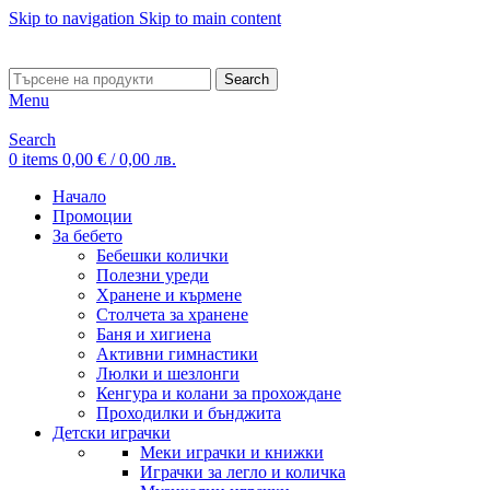
Skip to navigation
Skip to main content
ADD ANYTHING HERE OR JUST REMOVE IT…
Search
Menu
Search
0
items
0,00
€
/ 0,00 лв.
Начало
Промоции
За бебето
Бебешки колички
Полезни уреди
Хранене и кърмене
Столчета за хранене
Баня и хигиена
Активни гимнастики
Люлки и шезлонги
Кенгура и колани за прохождане
Проходилки и бънджита
Детски играчки
Меки играчки и книжки
Играчки за легло и количка