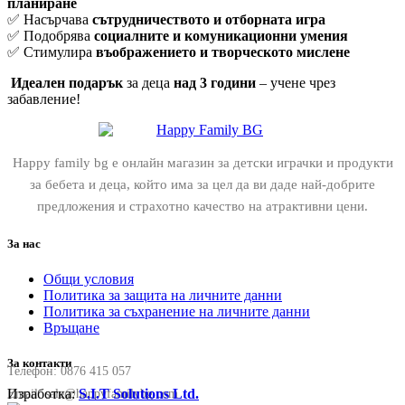
планиране
✅ Насърчава
сътрудничеството и отборната игра
✅ Подобрява
социалните и комуникационни умения
✅ Стимулира
въображението и творческото мислене
Идеален подарък
за деца
над 3 години
– учене чрез
забавление!
Happy family bg е онлайн магазин за детски играчки и продукти
за бебета и деца, който има за цел да ви даде най-добрите
предложения и страхотно качество на атрактивни цени.
За нас
Общи условия
Политика за защита на личните данни
Политика за съхранение на личните данни
Връщане
За контакти
Телефон:
0876 415 057
Изработка:
S.I.T Solutions Ltd.
Email:
sale@happyfamilybg.com