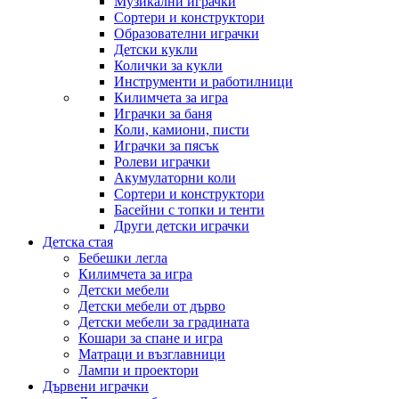
Музикални играчки
Сортери и конструктори
Образователни играчки
Детски кукли
Колички за кукли
Инструменти и работилници
Килимчета за игра
Играчки за баня
Коли, камиони, писти
Играчки за пясък
Ролеви играчки
Акумулаторни коли
Сортери и конструктори
Басейни с топки и тенти
Други детски играчки
Детска стая
Бебешки легла
Килимчета за игра
Детски мебели
Детски мебели от дърво
Детски мебели за градината
Кошари за спане и игра
Матраци и възглавници
Лампи и проектори
Дървени играчки