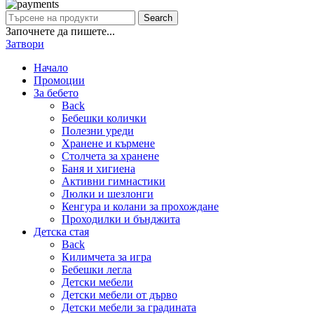
Search
Започнете да пишете...
Затвори
Начало
Промоции
За бебето
Back
Бебешки колички
Полезни уреди
Хранене и кърмене
Столчета за хранене
Баня и хигиена
Активни гимнастики
Люлки и шезлонги
Кенгура и колани за прохождане
Проходилки и бънджита
Детска стая
Back
Килимчета за игра
Бебешки легла
Детски мебели
Детски мебели от дърво
Детски мебели за градината