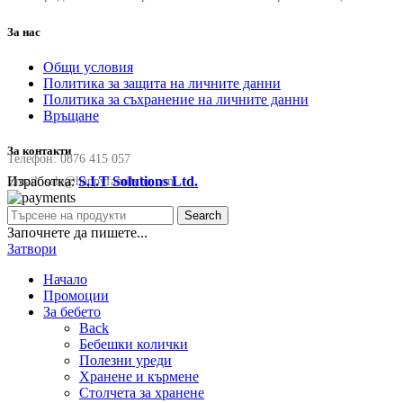
За нас
Общи условия
Политика за защита на личните данни
Политика за съхранение на личните данни
Връщане
За контакти
Телефон:
0876 415 057
Изработка:
S.I.T Solutions Ltd.
Email:
sale@happyfamilybg.com
Search
Започнете да пишете...
Затвори
Начало
Промоции
За бебето
Back
Бебешки колички
Полезни уреди
Хранене и кърмене
Столчета за хранене