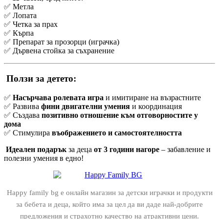
✅ Метла
✅ Лопата
✅ Четка за прах
✅ Кърпа
✅ Препарат за прозорци (играчка)
✅ Дървена стойка за съхранение
Ползи за детето:
✅
Насърчава ролевата игра
и имитиране на възрастните
✅ Развива
фини двигателни умения
и координация
✅ Създава
позитивно отношение към отговорностите у
дома
✅ Стимулира
въображението и самостоятелността
Идеален подарък
за деца
от 3 години нагоре
– забавление и
полезни умения в едно!
Happy family bg е онлайн магазин за детски играчки и продукти
за бебета и деца, който има за цел да ви даде най-добрите
предложения и страхотно качество на атрактивни цени.