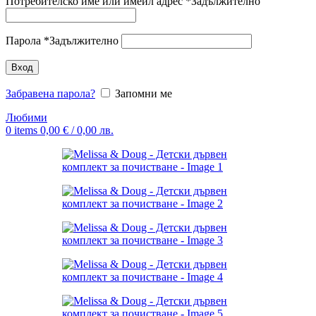
Потребителско име или имейл адрес
*
Задължително
Парола
*
Задължително
Вход
Забравена парола?
Запомни ме
Любими
0
items
0,00
€
/ 0,00 лв.