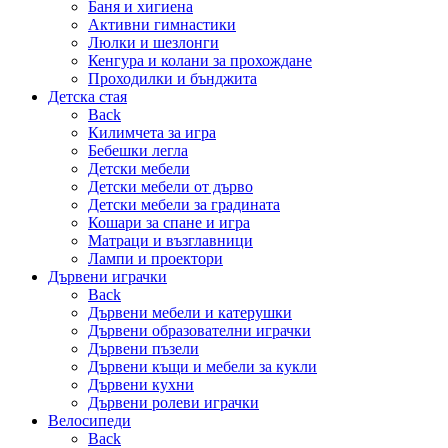
Баня и хигиена
Активни гимнастики
Люлки и шезлонги
Кенгура и колани за прохождане
Проходилки и бънджита
Детска стая
Back
Килимчета за игра
Бебешки легла
Детски мебели
Детски мебели от дърво
Детски мебели за градината
Кошари за спане и игра
Матраци и възглавници
Лампи и проектори
Дървени играчки
Back
Дървени мебели и катерушки
Дървени образователни играчки
Дървени пъзели
Дървени къщи и мебели за кукли
Дървени кухни
Дървени ролеви играчки
Велосипеди
Back