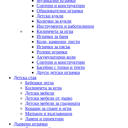
Музикални играчки
Сортери и конструктори
Образователни играчки
Детски кукли
Колички за кукли
Инструменти и работилници
Килимчета за игра
Играчки за баня
Коли, камиони, писти
Играчки за пясък
Ролеви играчки
Акумулаторни коли
Сортери и конструктори
Басейни с топки и тенти
Други детски играчки
Детска стая
Бебешки легла
Килимчета за игра
Детски мебели
Детски мебели от дърво
Детски мебели за градината
Кошари за спане и игра
Матраци и възглавници
Лампи и проектори
Дървени играчки