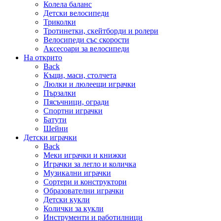
Колела баланс
Детски велосипеди
Триколки
Тротинетки, скейтборди и ролери
Велосипеди със скорости
Аксесоари за велосипеди
На открито
Back
Къщи, маси, столчета
Люлки и люлеещи играчки
Пързалки
Пясъчници, огради
Спортни играчки
Батути
Шейни
Детски играчки
Back
Меки играчки и книжки
Играчки за легло и количка
Музикални играчки
Сортери и конструктори
Образователни играчки
Детски кукли
Колички за кукли
Инструменти и работилници