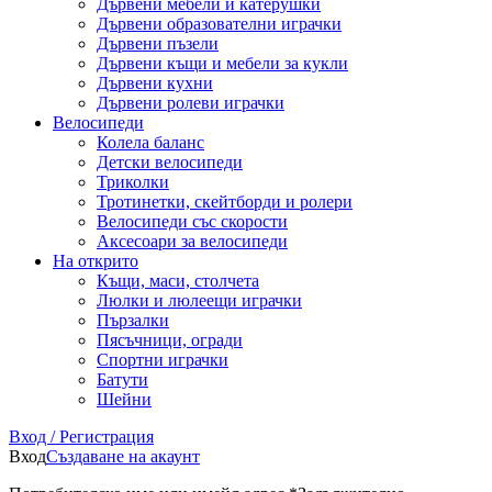
Дървени мебели и катерушки
Дървени образователни играчки
Дървени пъзели
Дървени къщи и мебели за кукли
Дървени кухни
Дървени ролеви играчки
Велосипеди
Колела баланс
Детски велосипеди
Триколки
Тротинетки, скейтборди и ролери
Велосипеди със скорости
Аксесоари за велосипеди
На открито
Къщи, маси, столчета
Люлки и люлеещи играчки
Пързалки
Пясъчници, огради
Спортни играчки
Батути
Шейни
Вход / Регистрация
Вход
Създаване на акаунт