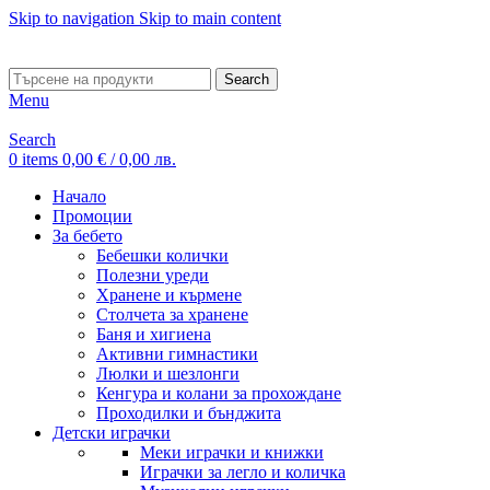
Skip to navigation
Skip to main content
ADD ANYTHING HERE OR JUST REMOVE IT…
Search
Menu
Search
0
items
0,00
€
/ 0,00 лв.
Начало
Промоции
За бебето
Бебешки колички
Полезни уреди
Хранене и кърмене
Столчета за хранене
Баня и хигиена
Активни гимнастики
Люлки и шезлонги
Кенгура и колани за прохождане
Проходилки и бънджита
Детски играчки
Меки играчки и книжки
Играчки за легло и количка