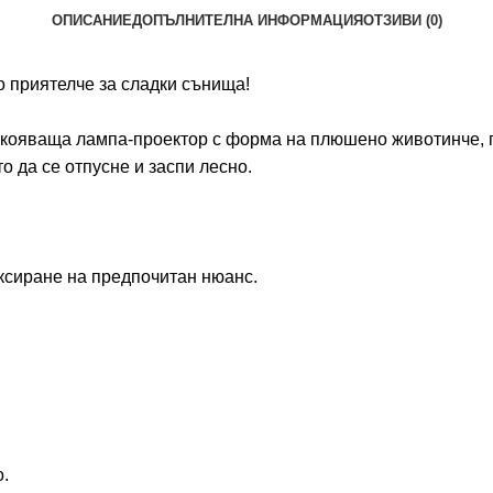
ОПИСАНИЕ
ДОПЪЛНИТЕЛНА ИНФОРМАЦИЯ
ОТЗИВИ (0)
о приятелче за сладки сънища!
покояваща лампа-проектор с форма на плюшено животинче, 
о да се отпусне и заспи лесно.
иксиране на предпочитан нюанс.
.