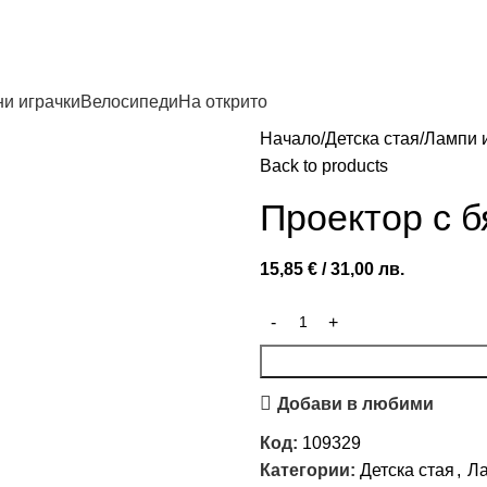
и играчки
Велосипеди
На открито
Начало
Детска стая
Лампи 
Back to products
Проектор с б
15,85
€
/ 31,00 лв.
Добави в любими
Код:
109329
Категории:
Детска стая
,
Ла