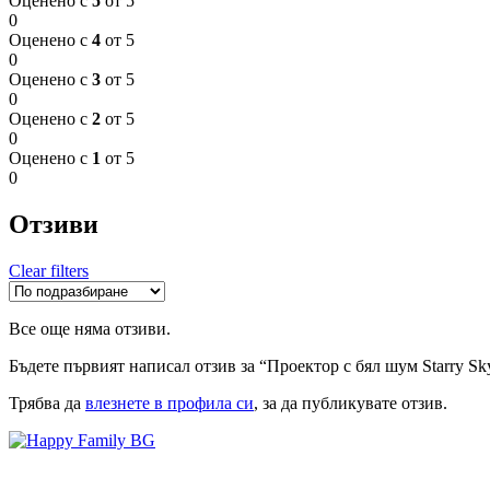
Оценено с
5
от 5
0
Оценено с
4
от 5
0
Оценено с
3
от 5
0
Оценено с
2
от 5
0
Оценено с
1
от 5
0
Отзиви
Clear filters
Все още няма отзиви.
Бъдете първият написал отзив за “Проектор с бял шум Starry Sk
Трябва да
влезнете в профила си
, за да публикувате отзив.