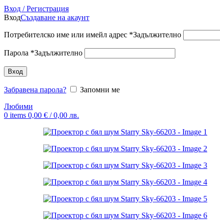
Вход / Регистрация
Вход
Създаване на акаунт
Потребителско име или имейл адрес
*
Задължително
Парола
*
Задължително
Вход
Забравена парола?
Запомни ме
Любими
0
items
0,00
€
/ 0,00 лв.