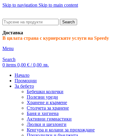
Skip to navigation
Skip to main content
ADD ANYTHING HERE OR JUST REMOVE IT…
Search
Доставка
В цялата страна с куриерските услуги на Speedy
Menu
Search
0
items
0,00
€
/ 0,00 лв.
Начало
Промоции
За бебето
Бебешки колички
Полезни уреди
Хранене и кърмене
Столчета за хранене
Баня и хигиена
Активни гимнастики
Люлки и шезлонги
Кенгура и колани за прохождане
Проходилки и бънджита