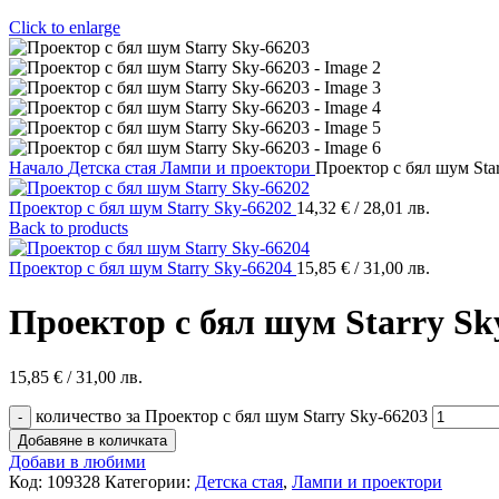
Click to enlarge
Начало
Детска стая
Лампи и проектори
Проектор с бял шум Sta
Проектор с бял шум Starry Sky-66202
14,32
€
/ 28,01 лв.
Back to products
Проектор с бял шум Starry Sky-66204
15,85
€
/ 31,00 лв.
Проектор с бял шум Starry Sk
15,85
€
/ 31,00 лв.
количество за Проектор с бял шум Starry Sky-66203
Добавяне в количката
Добави в любими
Код:
109328
Категории:
Детска стая
,
Лампи и проектори