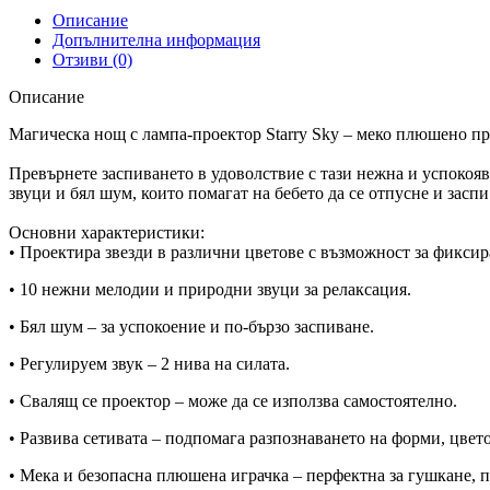
Описание
Допълнителна информация
Отзиви (0)
Описание
Магическа нощ с лампа-проектор Starry Sky – меко плюшено пр
Превърнете заспиването в удоволствие с тази нежна и успоко
звуци и бял шум, които помагат на бебето да се отпусне и заспи
Основни характеристики:
• Проектира звезди в различни цветове с възможност за фикси
• 10 нежни мелодии и природни звуци за релаксация.
• Бял шум – за успокоение и по-бързо заспиване.
• Регулируем звук – 2 нива на силата.
• Свалящ се проектор – може да се използва самостоятелно.
• Развива сетивата – подпомага разпознаването на форми, цвето
• Мека и безопасна плюшена играчка – перфектна за гушкане, п