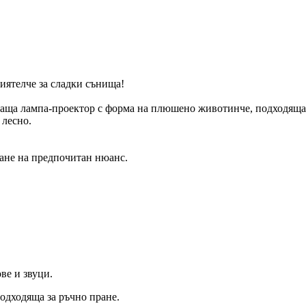
иятелче за сладки сънища!
яваща лампа-проектор с форма на плюшено животинче, подходяща
 лесно.
ране на предпочитан нюанс.
ве и звуци.
одходяща за ръчно пране.