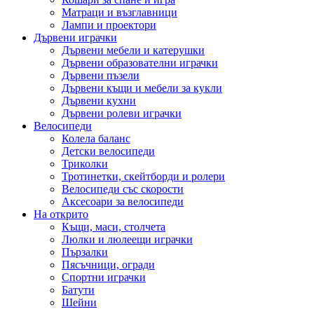
Матраци и възглавници
Лампи и проектори
Дървени играчки
Дървени мебели и катерушки
Дървени образователни играчки
Дървени пъзели
Дървени къщи и мебели за кукли
Дървени кухни
Дървени ролеви играчки
Велосипеди
Колела баланс
Детски велосипеди
Триколки
Тротинетки, скейтборди и ролери
Велосипеди със скорости
Аксесоари за велосипеди
На открито
Къщи, маси, столчета
Люлки и люлеещи играчки
Пързалки
Пясъчници, огради
Спортни играчки
Батути
Шейни