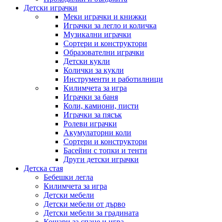
Детски играчки
Меки играчки и книжки
Играчки за легло и количка
Музикални играчки
Сортери и конструктори
Образователни играчки
Детски кукли
Колички за кукли
Инструменти и работилници
Килимчета за игра
Играчки за баня
Коли, камиони, писти
Играчки за пясък
Ролеви играчки
Акумулаторни коли
Сортери и конструктори
Басейни с топки и тенти
Други детски играчки
Детска стая
Бебешки легла
Килимчета за игра
Детски мебели
Детски мебели от дърво
Детски мебели за градината
Кошари за спане и игра