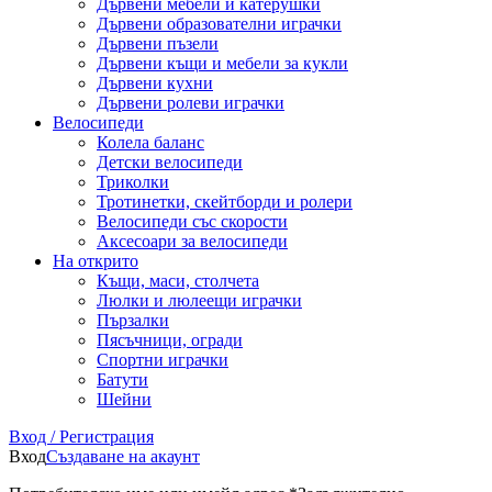
Дървени мебели и катерушки
Дървени образователни играчки
Дървени пъзели
Дървени къщи и мебели за кукли
Дървени кухни
Дървени ролеви играчки
Велосипеди
Колела баланс
Детски велосипеди
Триколки
Тротинетки, скейтборди и ролери
Велосипеди със скорости
Аксесоари за велосипеди
На открито
Къщи, маси, столчета
Люлки и люлеещи играчки
Пързалки
Пясъчници, огради
Спортни играчки
Батути
Шейни
Вход / Регистрация
Вход
Създаване на акаунт