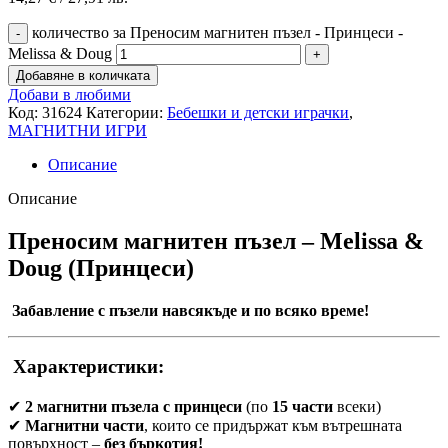
количество за Преносим магнитен пъзел - Принцеси -
Melissa & Doug
Добавяне в количката
Добави в любими
Код:
31624
Категории:
Бебешки и детски играчки
,
МАГНИТНИ ИГРИ
Описание
Описание
Преносим магнитен пъзел – Melissa &
Doug (Принцеси)
Забавление с пъзели навсякъде и по всяко време!
Характеристики:
✔
2 магнитни пъзела с принцеси
(по
15 части
всеки)
✔
Магнитни части
, които се придържат към вътрешната
повърхност –
без бъркотия!