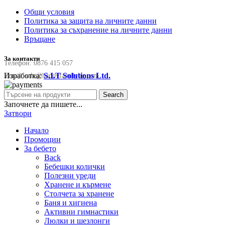
Общи условия
Политика за защита на личните данни
Политика за съхранение на личните данни
Връщане
За контакти
Телефон:
0876 415 057
Изработка:
S.I.T Solutions Ltd.
Email:
sale@happyfamilybg.com
Search
Започнете да пишете...
Затвори
Начало
Промоции
За бебето
Back
Бебешки колички
Полезни уреди
Хранене и кърмене
Столчета за хранене
Баня и хигиена
Активни гимнастики
Люлки и шезлонги