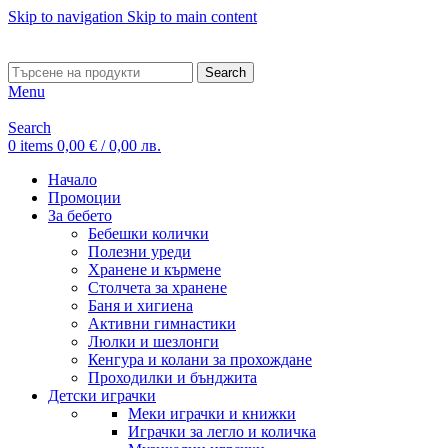
Skip to navigation
Skip to main content
ADD ANYTHING HERE OR JUST REMOVE IT…
Search
Menu
Search
0
items
0,00
€
/ 0,00 лв.
Начало
Промоции
За бебето
Бебешки колички
Полезни уреди
Хранене и кърмене
Столчета за хранене
Баня и хигиена
Активни гимнастики
Люлки и шезлонги
Кенгура и колани за прохождане
Проходилки и бънджита
Детски играчки
Меки играчки и книжки
Играчки за легло и количка