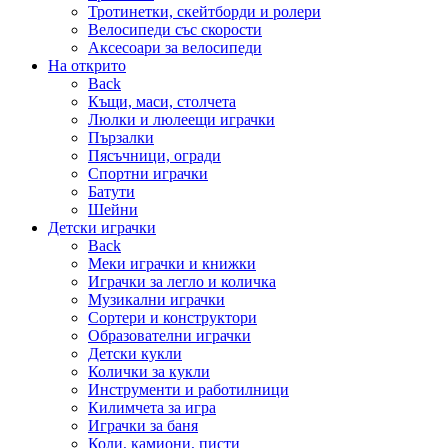
Тротинетки, скейтборди и ролери
Велосипеди със скорости
Аксесоари за велосипеди
На открито
Back
Къщи, маси, столчета
Люлки и люлеещи играчки
Пързалки
Пясъчници, огради
Спортни играчки
Батути
Шейни
Детски играчки
Back
Меки играчки и книжки
Играчки за легло и количка
Музикални играчки
Сортери и конструктори
Образователни играчки
Детски кукли
Колички за кукли
Инструменти и работилници
Килимчета за игра
Играчки за баня
Коли, камиони, писти