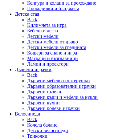
Кенгура и колани за прохождане
Проходилки и бънджита
Детска стая
Back
Килимчета за игра
Бебешки легла
Детски мебели
Детски мебели от дърво
Детски мебели за градината
Кошари за спане и игра
Матраци и възглавници
Лампи и проектори
Дървени играчки
Back
Дървени мебели и катерушки
Дървени образователни играчки
Дървени пъзели
Дървени къщи и мебели за кукли
Дървени кухни
Дървени ролеви играчки
Велосипеди
Back
Колела баланс
Детски велосипеди
Триколки