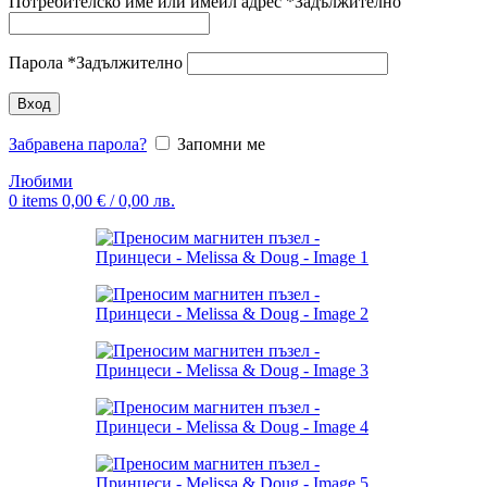
Потребителско име или имейл адрес
*
Задължително
Парола
*
Задължително
Вход
Забравена парола?
Запомни ме
Любими
0
items
0,00
€
/ 0,00 лв.