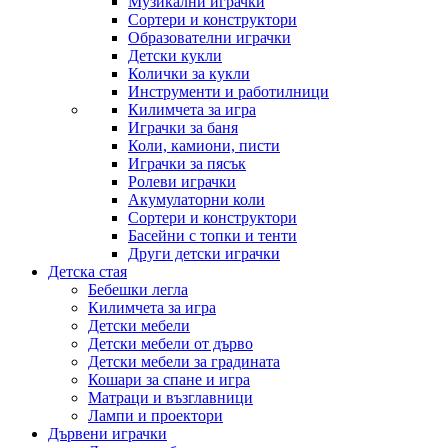
Музикални играчки
Сортери и конструктори
Образователни играчки
Детски кукли
Колички за кукли
Инструменти и работилници
Килимчета за игра
Играчки за баня
Коли, камиони, писти
Играчки за пясък
Ролеви играчки
Акумулаторни коли
Сортери и конструктори
Басейни с топки и тенти
Други детски играчки
Детска стая
Бебешки легла
Килимчета за игра
Детски мебели
Детски мебели от дърво
Детски мебели за градината
Кошари за спане и игра
Матраци и възглавници
Лампи и проектори
Дървени играчки