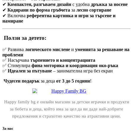
✔
Компактен, разгъваем дизайн
с удобна
дръжка за носене
✔
Кодирани по форма гръбчета
за
лесно сортиране
✔ Включва
референтна картинка и игри за търсене и
намиране
Ползи за детето:
✅ Развива
логическото мислене
и
уменията за решаване на
проблеми
✅ Насърчава
търпението и концентрацията
✅ Стимулира
фина моторика и координация око-ръка
✅
Идеален за пътуване
– занимателна игра без екран
Чудесен подарък
за деца
от 3 до 5 години
!
Happy family bg е онлайн магазин за детски играчки и продукти
за бебета и деца, който има за цел да ви даде най-добрите
предложения и страхотно качество на атрактивни цени.
За нас