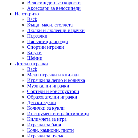
Велосипеди със скорости
Аксесоари за велосипеди
На открито
Back
Къщи, маси, столчета
Люлки и люлеещи играчки
Пързалки
Пясъчници, огради
Спортни играчки
Батути
Шейни
Детски играчки
Back
Меки играчки и книжки
Играчки за легло и количка
Музикални играчки
Сортери и конструктори
Образователни играчки
Детски кукли
Колички за кукли
Инструменти и работилници
Килимчета за игра
Играчки за баня
Коли, камиони, писти
Играчки за пясък