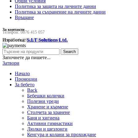
Общи условия
Политика за защита на личните данни
Политика за съхранение на личните данни
Връщане
За контакти
Телефон:
0876 415 057
Изработка:
S.I.T Solutions Ltd.
Email:
sale@happyfamilybg.com
Search
Започнете да пишете...
Затвори
Начало
Промоции
За бебето
Back
Бебешки колички
Полезни уреди
Хранене и кърмене
Столчета за хранене
Баня и хигиена
Активни гимнастики
Люлки и шезлонги
Кенгура и колани за прохождане