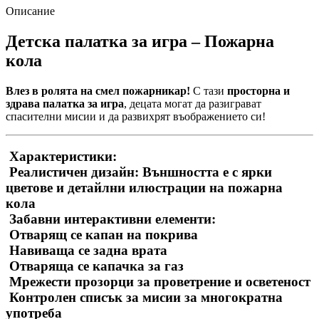
кола
Описание
Детска палатка за игра – Пожарна
кола
Влез в ролята на смел пожарникар!
С тази
просторна и
здрава палатка за игра
, децата могат да разиграват
спасителни мисии и да развихрят въображението си!
Характеристики:
Реалистичен дизайн:
Външността е с
ярки
цветове
и детайлни илюстрации на пожарна
кола
Забавни интерактивни елементи:
Отварящ се
капан на покрива
Навиваща се
задна врата
Отваряща се капачка за газ
Мрежести прозорци
за проветрение и осветеност
Контролен списък за мисии
за многократна
употреба