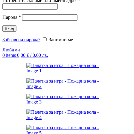
Задължително
Потребителско име или имейл адрес
*
Задължително
Парола
*
Вход
Забравена парола?
Запомни ме
Любими
0
items
0,00
€
/ 0,00 лв.