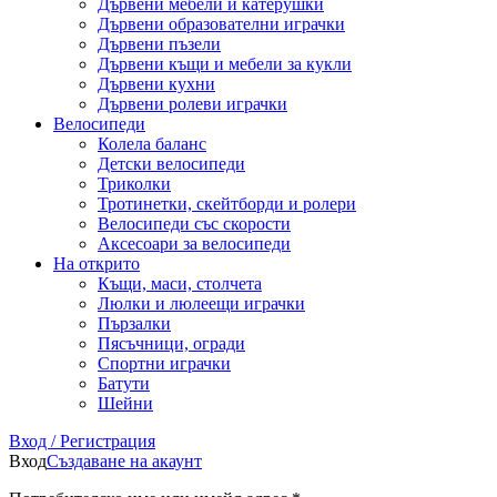
Дървени мебели и катерушки
Дървени образователни играчки
Дървени пъзели
Дървени къщи и мебели за кукли
Дървени кухни
Дървени ролеви играчки
Велосипеди
Колела баланс
Детски велосипеди
Триколки
Тротинетки, скейтборди и ролери
Велосипеди със скорости
Аксесоари за велосипеди
На открито
Къщи, маси, столчета
Люлки и люлеещи играчки
Пързалки
Пясъчници, огради
Спортни играчки
Батути
Шейни
Вход / Регистрация
Вход
Създаване на акаунт