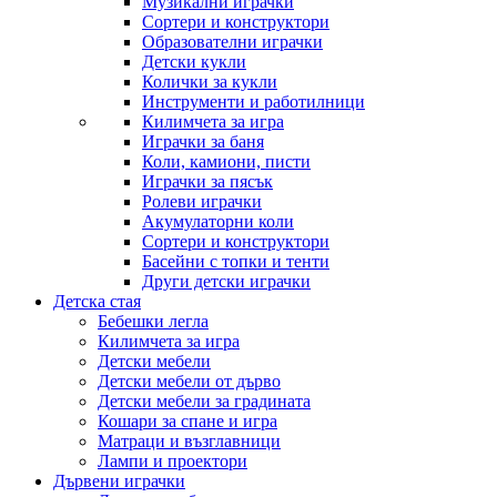
Музикални играчки
Сортери и конструктори
Образователни играчки
Детски кукли
Колички за кукли
Инструменти и работилници
Килимчета за игра
Играчки за баня
Коли, камиони, писти
Играчки за пясък
Ролеви играчки
Акумулаторни коли
Сортери и конструктори
Басейни с топки и тенти
Други детски играчки
Детска стая
Бебешки легла
Килимчета за игра
Детски мебели
Детски мебели от дърво
Детски мебели за градината
Кошари за спане и игра
Матраци и възглавници
Лампи и проектори
Дървени играчки