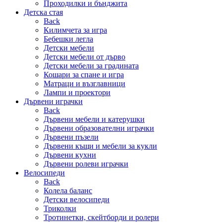
Проходилки и бънджита
Детска стая
Back
Килимчета за игра
Бебешки легла
Детски мебели
Детски мебели от дърво
Детски мебели за градината
Кошари за спане и игра
Матраци и възглавници
Лампи и проектори
Дървени играчки
Back
Дървени мебели и катерушки
Дървени образователни играчки
Дървени пъзели
Дървени къщи и мебели за кукли
Дървени кухни
Дървени ролеви играчки
Велосипеди
Back
Колела баланс
Детски велосипеди
Триколки
Тротинетки, скейтборди и ролери