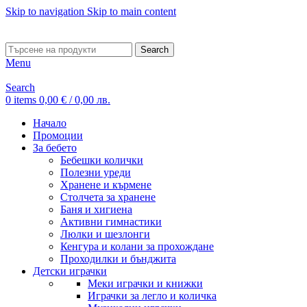
Skip to navigation
Skip to main content
ADD ANYTHING HERE OR JUST REMOVE IT…
Search
Menu
Search
0
items
0,00
€
/ 0,00 лв.
Начало
Промоции
За бебето
Бебешки колички
Полезни уреди
Хранене и кърмене
Столчета за хранене
Баня и хигиена
Активни гимнастики
Люлки и шезлонги
Кенгура и колани за прохождане
Проходилки и бънджита
Детски играчки
Меки играчки и книжки
Играчки за легло и количка