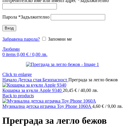
Потребителско име или имейл адрес
*
Задължително
Парола
*
Задължително
Вход
Забравена парола?
Запомни ме
Любими
0
items
0,00
€
/ 0,00 лв.
Click to enlarge
Начало
Детска стая
Безопасност
Преграда за легло бежов
Кошарка за кукли Apple 9340
20,45
€
/ 40,00 лв.
Back to products
Музикална детска играчка Toy Phone 1060A
4,60
€
/ 9,00 лв.
Преграда за легло бежов