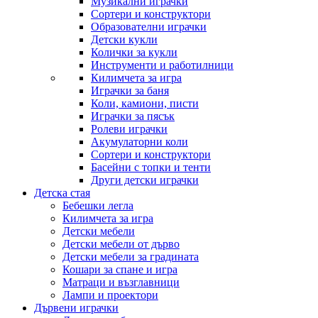
Музикални играчки
Сортери и конструктори
Образователни играчки
Детски кукли
Колички за кукли
Инструменти и работилници
Килимчета за игра
Играчки за баня
Коли, камиони, писти
Играчки за пясък
Ролеви играчки
Акумулаторни коли
Сортери и конструктори
Басейни с топки и тенти
Други детски играчки
Детска стая
Бебешки легла
Килимчета за игра
Детски мебели
Детски мебели от дърво
Детски мебели за градината
Кошари за спане и игра
Матраци и възглавници
Лампи и проектори
Дървени играчки