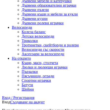
Дървени мебели и катерушки
Дървени образователни играчки
Дървени пъзели
Дървени къщи и мебели за кукли
Дървени кухни
Дървени ролеви играчки
Велосипеди
Колела баланс
Детски велосипеди
Триколки
Тротинетки, скейтборди и ролери
Велосипеди със скорости
Аксесоари за велосипеди
На открито
Къщи, маси, столчета
Люлки и люлеещи играчки
Пързалки
Пясъчници, огради
Спортни играчки
Батути
Шейни
Вход / Регистрация
Вход
Създаване на акаунт