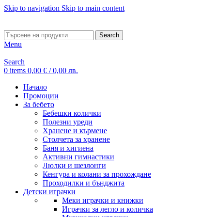
Skip to navigation
Skip to main content
ADD ANYTHING HERE OR JUST REMOVE IT…
Search
Menu
Search
0
items
0,00
€
/ 0,00 лв.
Начало
Промоции
За бебето
Бебешки колички
Полезни уреди
Хранене и кърмене
Столчета за хранене
Баня и хигиена
Активни гимнастики
Люлки и шезлонги
Кенгура и колани за прохождане
Проходилки и бънджита
Детски играчки
Меки играчки и книжки
Играчки за легло и количка