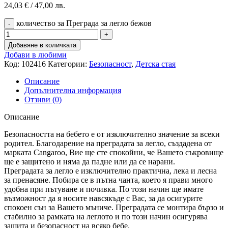
24,03
€
/ 47,00 лв.
количество за Преграда за легло бежов
Добавяне в количката
Добави в любими
Код:
102416
Категории:
Безопасност
,
Детска стая
Описание
Допълнителна информация
Отзиви (0)
Описание
Безопасността на бебето е от изключително значение за всеки
родител. Благодарение на преградата за легло, създадена от
марката Cangaroo, Вие ще сте спокойни, че Вашето съкровище
ще е защитено и няма да падне или да се нарани.
Преградата за легло е изключително практична, лека и лесна
за пренасяне. Побира се в пътна чанта, което я прави много
удобна при пътуване и почивка. По този начин ще имате
възможност да я носите навсякъде с Вас, за да осигурите
спокоен сън за Вашето мъниче. Преградата се монтира бързо и
стабилно за рамката на леглото и по този начин осигурява
защита и безопасност на всяко бебе.