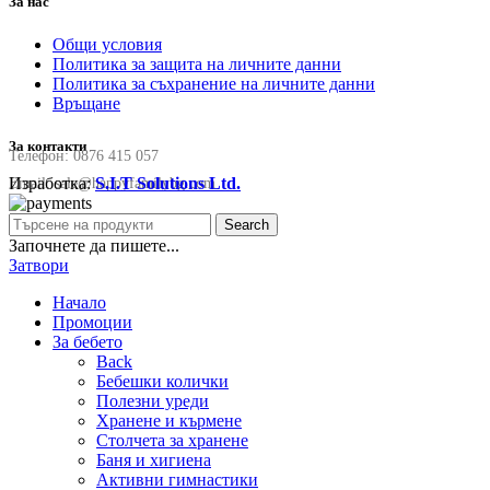
За нас
Общи условия
Политика за защита на личните данни
Политика за съхранение на личните данни
Връщане
За контакти
Телефон:
0876 415 057
Изработка:
S.I.T Solutions Ltd.
Email:
sale@happyfamilybg.com
Search
Започнете да пишете...
Затвори
Начало
Промоции
За бебето
Back
Бебешки колички
Полезни уреди
Хранене и кърмене
Столчета за хранене
Баня и хигиена
Активни гимнастики