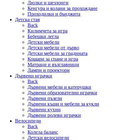
Люлки и шезлонги
Кенгура и колани за прохождане
Проходилки и бънджита
Детска стая
Back
Килимчета за игра
Бебешки легла
Детски мебели
Детски мебели от дърво
Детски мебели за градината
Кошари за спане и игра
Матраци и възглавници
Лампи и проектори
Дървени играчки
Back
Дървени мебели и катерушки
Дървени образователни играчки
Дървени пъзели
Дървени къщи и мебели за кукли
Дървени кухни
Дървени ролеви играчки
Велосипеди
Back
Колела баланс
Детски велосипеди