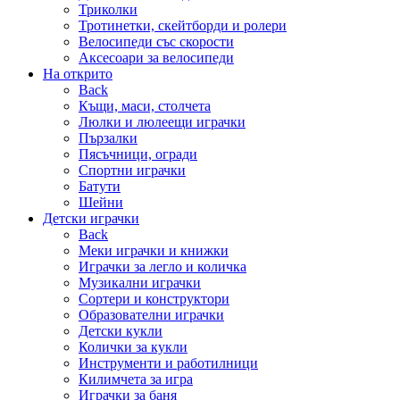
Триколки
Тротинетки, скейтборди и ролери
Велосипеди със скорости
Аксесоари за велосипеди
На открито
Back
Къщи, маси, столчета
Люлки и люлеещи играчки
Пързалки
Пясъчници, огради
Спортни играчки
Батути
Шейни
Детски играчки
Back
Меки играчки и книжки
Играчки за легло и количка
Музикални играчки
Сортери и конструктори
Образователни играчки
Детски кукли
Колички за кукли
Инструменти и работилници
Килимчета за игра
Играчки за баня