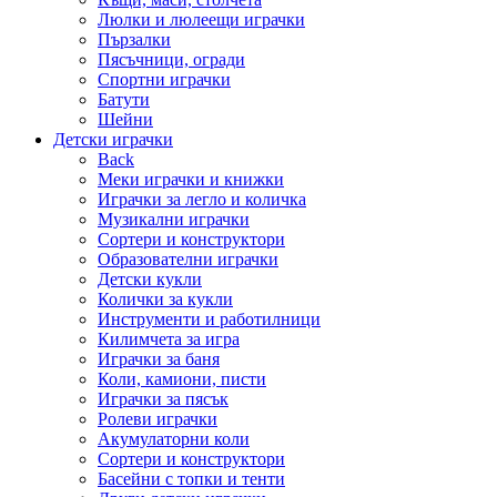
Люлки и люлеещи играчки
Пързалки
Пясъчници, огради
Спортни играчки
Батути
Шейни
Детски играчки
Back
Меки играчки и книжки
Играчки за легло и количка
Музикални играчки
Сортери и конструктори
Образователни играчки
Детски кукли
Колички за кукли
Инструменти и работилници
Килимчета за игра
Играчки за баня
Коли, камиони, писти
Играчки за пясък
Ролеви играчки
Акумулаторни коли
Сортери и конструктори
Басейни с топки и тенти