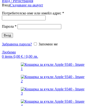
Вход / Регистрация
Вход
Създаване на акаунт
Потребителско име или имейл адрес
*
Парола
*
Вход
Забравена парола?
Запомни ме
Любими
0
items
0,00
€
/ 0,00 лв.