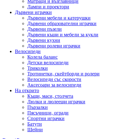
Матраци и възглавници
Лампи и проектори
Дървени играчки
Дървени мебели и катерушки
Дървени образователни играчки
Дървени пъзели
Дървени къщи и мебели за кукли
Дървени кухни
Дървени ролеви играчки
Велосипеди
Колела баланс
Детски велосипеди
Триколки
Тротинетки, скейтборди и ролери
Велосипеди със скорости
Аксесоари за велосипеди
На открито
Къщи, маси, столчета
Люлки и люлеещи играчки
Пързалки
Пясъчници, огради
Спортни играчки
Батути
Шейни