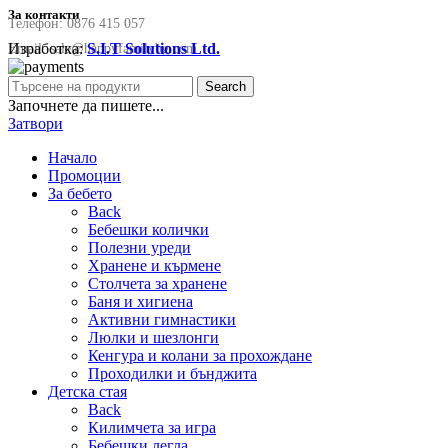
За контакти
Телефон:
0876 415 057
Изработка:
S.I.T Solutions Ltd.
Email:
sale@happyfamilybg.com
Search
Започнете да пишете...
Затвори
Начало
Промоции
За бебето
Back
Бебешки колички
Полезни уреди
Хранене и кърмене
Столчета за хранене
Баня и хигиена
Активни гимнастики
Люлки и шезлонги
Кенгура и колани за прохождане
Проходилки и бънджита
Детска стая
Back
Килимчета за игра
Бебешки легла