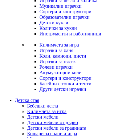
Играчки за легло и количка
Музикални играчки
Сортери и конструктори
Образователни играчки
Детски кукли
Колички за кукли
Инструменти и работилници
Килимчета за игра
Играчки за баня
Коли, камиони, писти
Играчки за пясък
Ролеви играчки
Акумулаторни коли
Сортери и конструктори
Басейни с топки и тенти
Други детски играчки
Детска стая
Бебешки легла
Килимчета за игра
Детски мебели
Детски мебели от дърво
Детски мебели за градината
Кошари за спане и игра