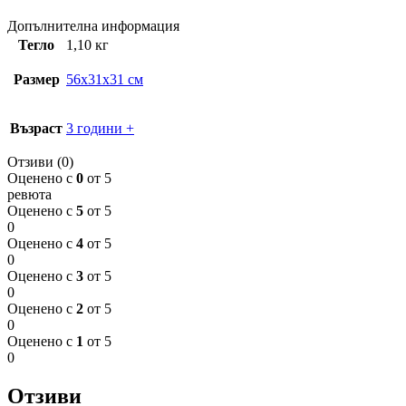
Допълнителна информация
Тегло
1,10 кг
Размер
56x31x31 см
Възраст
3 години +
Отзиви (0)
Оценено с
0
от 5
ревюта
Оценено с
5
от 5
0
Оценено с
4
от 5
0
Оценено с
3
от 5
0
Оценено с
2
от 5
0
Оценено с
1
от 5
0
Отзиви