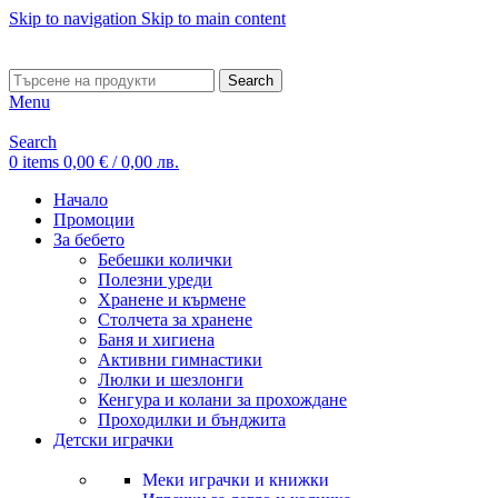
Skip to navigation
Skip to main content
ADD ANYTHING HERE OR JUST REMOVE IT…
Search
Menu
Search
0
items
0,00
€
/ 0,00 лв.
Начало
Промоции
За бебето
Бебешки колички
Полезни уреди
Хранене и кърмене
Столчета за хранене
Баня и хигиена
Активни гимнастики
Люлки и шезлонги
Кенгура и колани за прохождане
Проходилки и бънджита
Детски играчки
Меки играчки и книжки