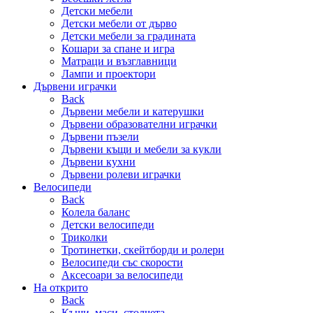
Детски мебели
Детски мебели от дърво
Детски мебели за градината
Кошари за спане и игра
Матраци и възглавници
Лампи и проектори
Дървени играчки
Back
Дървени мебели и катерушки
Дървени образователни играчки
Дървени пъзели
Дървени къщи и мебели за кукли
Дървени кухни
Дървени ролеви играчки
Велосипеди
Back
Колела баланс
Детски велосипеди
Триколки
Тротинетки, скейтборди и ролери
Велосипеди със скорости
Аксесоари за велосипеди
На открито
Back
Къщи, маси, столчета