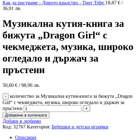
Как да рисуваме - Дивото кралство - Tiger Tribe
18,87
€
/
36,91 лв.
Музикална кутия-книга за
бижута „Dragon Girl“ с
чекмеджета, музика, широко
огледало и държач за
пръстени
50,60
€
/ 98,96 лв.
количество за Музикална кутия-книга за бижута „Dragon
Girl“ с чекмеджета, музика, широко огледало и държач за
пръстени
Добавяне в количката
Добави в любими
Код:
32767
Категория:
Бебешки и детски играчки
Описание