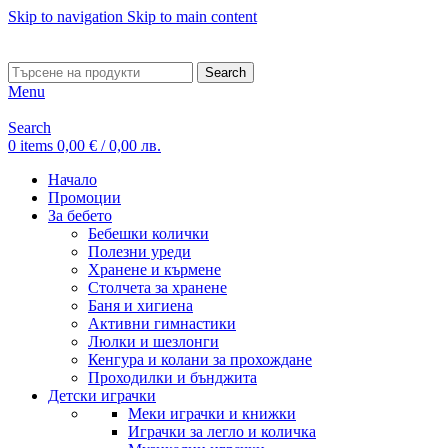
Skip to navigation
Skip to main content
ADD ANYTHING HERE OR JUST REMOVE IT…
Search
Menu
Search
0
items
0,00
€
/ 0,00 лв.
Начало
Промоции
За бебето
Бебешки колички
Полезни уреди
Хранене и кърмене
Столчета за хранене
Баня и хигиена
Активни гимнастики
Люлки и шезлонги
Кенгура и колани за прохождане
Проходилки и бънджита
Детски играчки
Меки играчки и книжки
Играчки за легло и количка