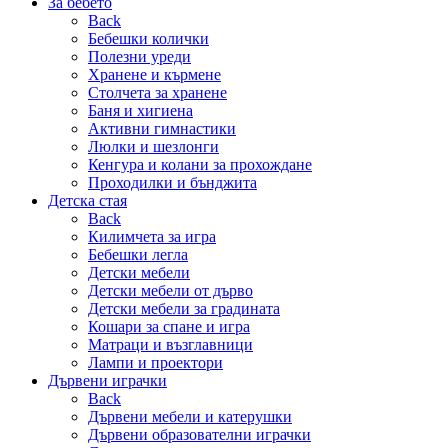
За бебето
Back
Бебешки колички
Полезни уреди
Хранене и кърмене
Столчета за хранене
Баня и хигиена
Активни гимнастики
Люлки и шезлонги
Кенгура и колани за прохождане
Проходилки и бънджита
Детска стая
Back
Килимчета за игра
Бебешки легла
Детски мебели
Детски мебели от дърво
Детски мебели за градината
Кошари за спане и игра
Матраци и възглавници
Лампи и проектори
Дървени играчки
Back
Дървени мебели и катерушки
Дървени образователни играчки