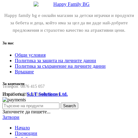
Happy family bg е онлайн магазин за детски играчки и продукти
за бебета и деца, който има за цел да ви даде най-добрите
предложения и страхотно качество на атрактивни цени.
За нас
Общи условия
Политика за защита на личните данни
Политика за съхранение на личните данни
Връщане
За контакти
Телефон:
0876 415 057
Изработка:
S.I.T Solutions Ltd.
Email:
sale@happyfamilybg.com
Search
Започнете да пишете...
Затвори
Начало
Промоции