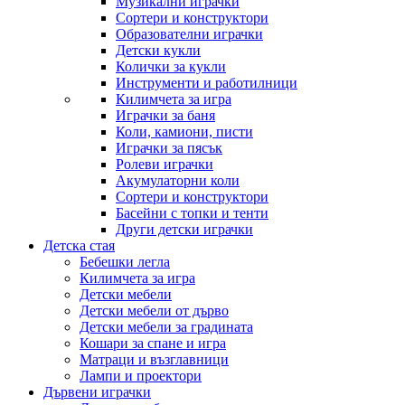
Музикални играчки
Сортери и конструктори
Образователни играчки
Детски кукли
Колички за кукли
Инструменти и работилници
Килимчета за игра
Играчки за баня
Коли, камиони, писти
Играчки за пясък
Ролеви играчки
Акумулаторни коли
Сортери и конструктори
Басейни с топки и тенти
Други детски играчки
Детска стая
Бебешки легла
Килимчета за игра
Детски мебели
Детски мебели от дърво
Детски мебели за градината
Кошари за спане и игра
Матраци и възглавници
Лампи и проектори
Дървени играчки