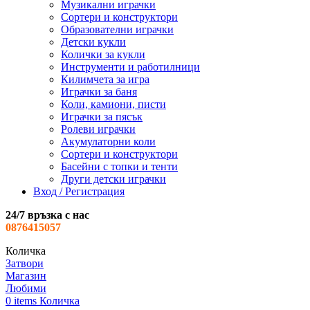
Музикални играчки
Сортери и конструктори
Образователни играчки
Детски кукли
Колички за кукли
Инструменти и работилници
Килимчета за игра
Играчки за баня
Коли, камиони, писти
Играчки за пясък
Ролеви играчки
Акумулаторни коли
Сортери и конструктори
Басейни с топки и тенти
Други детски играчки
Вход / Регистрация
24/7 връзка с нас
0876415057
Количка
Затвори
Магазин
Любими
0
items
Количка