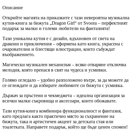
Описание
Открийте магията на приказките с тази невероятна музикална
кутия-книга за бижута „Dragon Girl“ от Svoora – перфектният
подарък за малки и големи любители на фантазията!
Тази уникална кутия е с дизайн, вдъхновен от света на
дракони и приключения – оформена като книга, украсена с
очарователни и блестящи илюстрации, които събуждат
въображението.
Магически музикален механизъм – всяко отваряне отключва
мелодия, която пренася в свят на чудеса и усмивки.
Голямо огледало – удобно разположено вътре, за да можете да
се оглеждате и да избирате любимите си бижута с усмивка.
Държач за пръстени и чекмеджета – идеална организация за
всички малки съкровища и аксесоари, които обожавате.
Тази кутия-книга комбинира функционалност и фантазия,
като предлага както практично място за съхранение на
бижута, така и артистичен акцент за детската стая или
тоалетката. Направете подарък, който ще бъде ценен спомен!