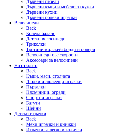
Дървени пъзели
Дървени къщи и мебели за кукли
Дървени кухни
Дървени ролеви играчки
Велосипеди
Back
Колела баланс
Детски велосипеди
Триколки
Тротинетки, скейтборди и ролери
Велосипеди със скорости
Аксесоари за велосипеди
На открито
Back
Къщи, маси, столчета
Люлки и люлеещи играчки
Пързалки
Пясъчници, огради
Спортни играчки
Батути
Шейни
Детски играчки
Back
Меки играчки и книжки
Играчки за легло и количка