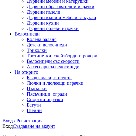
Дървени мебели и катерушки
Дървени образователни играчки
Дървени пъзели
Дървени къщи и мебели за кукли
Дървени кухни
Дървени ролеви играчки
Велосипеди
Колела баланс
Детски велосипеди
Триколки
Тротинетки, скейтборди и ролери
Велосипеди със скорости
Аксесоари за велосипеди
На открито
Къщи, маси, столчета
Люлки и люлеещи играчки
Пързалки
Пясъчници, огради
Спортни играчки
Батути
Шейни
Вход / Регистрация
Вход
Създаване на акаунт