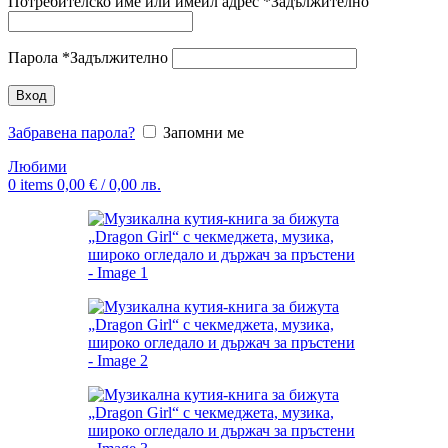
Потребителско име или имейл адрес
*
Задължително
Парола
*
Задължително
Вход
Забравена парола?
Запомни ме
Любими
0
items
0,00
€
/ 0,00 лв.