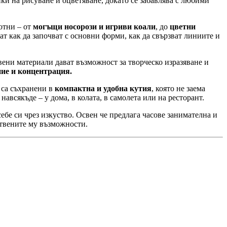
ики на рисуване и оцветяване, докато се забавлява с любими
вотни – от
могъщи носорози и игриви коали
, до
цветни
т как да започват с основни форми, как да свързват линиите и
ни материали дават възможност за творческо изразяване и
ние и концентрация.
са съхранени в
компактна и удобна кутия
, която не заема
авсякъде – у дома, в колата, в самолета или на ресторант.
 себе си чрез изкуство. Освен че предлага часове занимателна и
ствените му възможности.