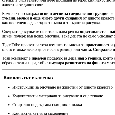
стъпки в рисуването или вече проявява интерес към изкуството,
животни от дивия свят.
Комплектът съдържа
ясни и лесни за следване инструкции
, к
тукани, мечки и още много други създания
от дивото кралств
как постепенно да създават пълна и завършена рисунка.
След като рисунките са готови, идва ред на
оцветяването – на
личен почерк във всяка рисунка. Така децата не само усвояват
Tiger Tribe проектира този комплект с мисъл за
практичност и у
място и може лесно да се носи в раница или чанта.
Спирално п
Този комплект е
идеален подарък за деца над 5 години
, които
образователна игра, той стимулира
развитието на фината мот
Комплектът включва:
Инструкции за рисуване на животни от дивото кралство
Художествени материали за рисуване и оцветяване
Спирално подвързана скицник-книжка
Компактна кутия за съхранение