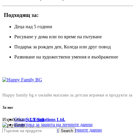
Подходящ за:
Деца над 5 години
Рисуване у дома или по време на пътуване
Подарък за рожден ден, Коледа или друг повод
Развиване на художествени умения и въображение
Happy family bg е онлайн магазин за детски играчки и продукти за
За нас
Общи условия
Изработка:
S.I.T Solutions Ltd.
Политика за защита на личните данни
Телефон:
0876 415 057
Политика за съхранение на личните данни
Search