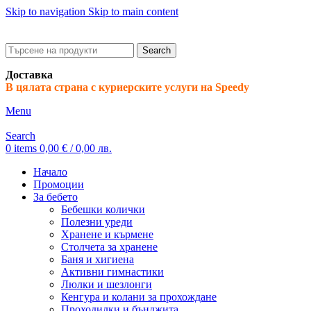
Skip to navigation
Skip to main content
ADD ANYTHING HERE OR JUST REMOVE IT…
Search
Доставка
В цялата страна с куриерските услуги на Speedy
Menu
Search
0
items
0,00
€
/ 0,00 лв.
Начало
Промоции
За бебето
Бебешки колички
Полезни уреди
Хранене и кърмене
Столчета за хранене
Баня и хигиена
Активни гимнастики
Люлки и шезлонги
Кенгура и колани за прохождане
Проходилки и бънджита