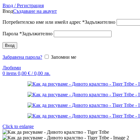
Вход / Регистрация
Вход
Създаване на акаунт
Потребителско име или имейл адрес
*
Задължително
Парола
*
Задължително
Вход
Забравена парола?
Запомни ме
Любими
0
items
0,00
€
/ 0,00 лв.
Click to enlarge