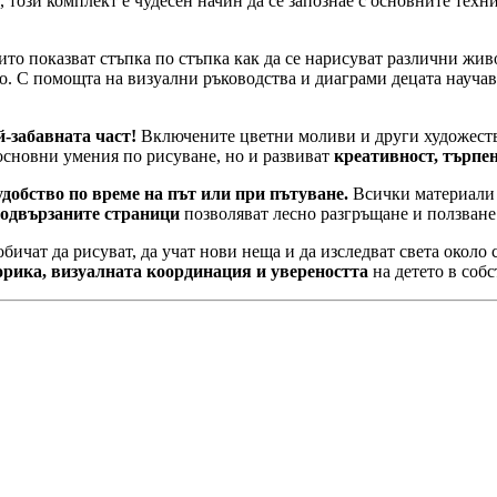
 този комплект е чудесен начин да се запознае с основните техн
оито показват стъпка по стъпка как да се нарисуват различни жи
о. С помощта на визуални ръководства и диаграми децата научава
й-забавната част!
Включените цветни моливи и други художестве
 основни умения по рисуване, но и развиват
креативност, търпе
добство по време на път или при пътуване.
Всички материали 
одвързаните страници
позволяват лесно разгръщане и ползване н
 обичат да рисуват, да учат нови неща и да изследват света около
орика, визуалната координация и увереността
на детето в соб