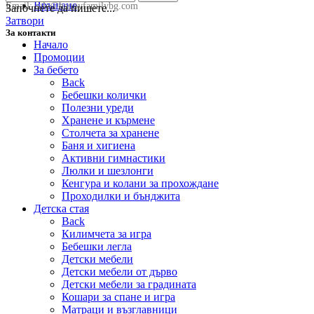
Връщане
Email:
sale@happyfamilybg.com
Започнете да пишете...
Затвори
За контакти
Начало
Промоции
За бебето
Back
Бебешки колички
Полезни уреди
Хранене и кърмене
Столчета за хранене
Баня и хигиена
Активни гимнастики
Люлки и шезлонги
Кенгура и колани за прохождане
Проходилки и бънджита
Детска стая
Back
Килимчета за игра
Бебешки легла
Детски мебели
Детски мебели от дърво
Детски мебели за градината
Кошари за спане и игра
Матраци и възглавници