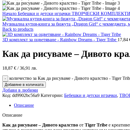
Начало
Бебешки и детски играчки
ТВОРЧЕСКИ КОМПЛЕКТ
Музикална кутия-книга за бижута „Dragon Girl“ с чекмеджета, 
Back to products
3D комплект за оцветяване - Rainbow Dreams - Tiger Tribe
17,84
Как да рисуваме – Дивото крал
18,87
€
/ 36,91 лв.
количество за Как да рисуваме - Дивото кралство - Tiger Tri
Добавяне в количката
Добави в любими
Код:
dd9902bc56a9
Категории:
Бебешки и детски играчки
,
ТВО
Описание
Описание
Как да рисуваме – Дивото кралство
от
Tiger Tribe
е креативе