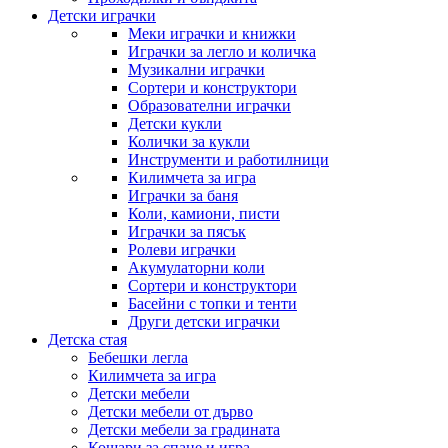
Детски играчки
Меки играчки и книжки
Играчки за легло и количка
Музикални играчки
Сортери и конструктори
Образователни играчки
Детски кукли
Колички за кукли
Инструменти и работилници
Килимчета за игра
Играчки за баня
Коли, камиони, писти
Играчки за пясък
Ролеви играчки
Акумулаторни коли
Сортери и конструктори
Басейни с топки и тенти
Други детски играчки
Детска стая
Бебешки легла
Килимчета за игра
Детски мебели
Детски мебели от дърво
Детски мебели за градината
Кошари за спане и игра