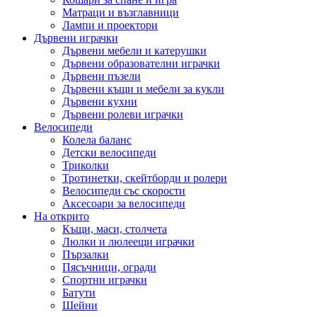
Матраци и възглавници
Лампи и проектори
Дървени играчки
Дървени мебели и катерушки
Дървени образователни играчки
Дървени пъзели
Дървени къщи и мебели за кукли
Дървени кухни
Дървени ролеви играчки
Велосипеди
Колела баланс
Детски велосипеди
Триколки
Тротинетки, скейтборди и ролери
Велосипеди със скорости
Аксесоари за велосипеди
На открито
Къщи, маси, столчета
Люлки и люлеещи играчки
Пързалки
Пясъчници, огради
Спортни играчки
Батути
Шейни