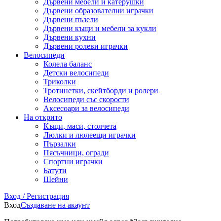
Дървени мебели и катерушки
Дървени образователни играчки
Дървени пъзели
Дървени къщи и мебели за кукли
Дървени кухни
Дървени ролеви играчки
Велосипеди
Колела баланс
Детски велосипеди
Триколки
Тротинетки, скейтборди и ролери
Велосипеди със скорости
Аксесоари за велосипеди
На открито
Къщи, маси, столчета
Люлки и люлеещи играчки
Пързалки
Пясъчници, огради
Спортни играчки
Батути
Шейни
Вход / Регистрация
Вход
Създаване на акаунт