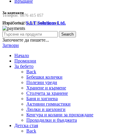
Връщане
За контакти
Телефон:
0876 415 057
Изработка:
S.I.T Solutions Ltd.
Email:
sale@happyfamilybg.com
Search
Започнете да пишете...
Затвори
Начало
Промоции
За бебето
Back
Бебешки колички
Полезни уреди
Хранене и кърмене
Столчета за хранене
Баня и хигиена
Активни гимнастики
Люлки и шезлонги
Кенгура и колани за прохождане
Проходилки и бънджита
Детска стая
Back