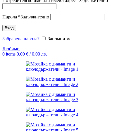
Потребителско име или имейл адрес
*
Задължително
Парола
*
Задължително
Вход
Забравена парола?
Запомни ме
Любими
0
items
0,00
€
/ 0,00 лв.