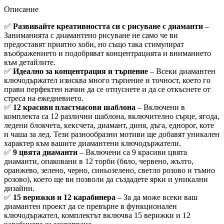
Описание
✅
Развивайте креативността си с рисуване с диаманти
–
Заниманията с диамантено рисуване не само че ви
предоставят приятно хоби, но също така стимулират
въображението и подобряват концентрацията и вниманието
към детайлите.
✅
Идеално за концентрация и търпение
– Всеки диамантен
ключодържател изисква много търпение и точност, което го
прави перфектен начин да се отпуснете и да се откъснете от
стреса на ежедневието.
✅
12 красиви пластмасови шаблона
– Включени в
комплекта са 12 различни шаблона, включително сърце, ягода,
ледени блокчета, кексчета, диамант, диня, дъга, еднорог, коте
и чаша за лед. Тези разнообразни мотиви ще добавят уникален
характер към вашите диамантени ключодържатели.
✅
9 цвята диаманти
– Включени са 9 красиви цвята
диаманти, опаковани в 12 торби (бяло, червено, жълто,
оранжево, зелено, черно, синьозелено, светло розово и тъмно
розово), което ще ви позволи да създадете ярки и уникални
дизайни.
✅
15 верижки и 12 карабинера
– За да може всеки ваш
диамантен проект да се превърне в функционален
ключодържател, комплектът включва 15 верижки и 12