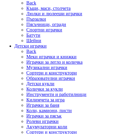
Back
Къщи, маси, столчета
Люлки и люлеещи играчки
Пързалки
Пясъчници, огради
Спортни играчки
Батути
Шейни
Детски играчки
Back
Меки играчки и книжки
Играчки за легло и количка
Музикални играчки
Сортери и конструктори
Образователни играчки
Детски кукли
Колички за кукли
Инструменти и работилници
Килимчета за игра
Играчки за баня
Коли, камиони, писти
Играчки за пясък
Ролеви играчки
Акумулаторни коли
Сортери и конструктори