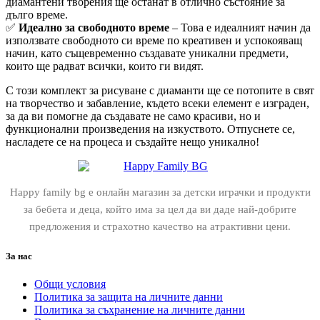
диамантени творения ще останат в отлично състояние за
дълго време.
✅
Идеално за свободното време
– Това е идеалният начин да
използвате свободното си време по креативен и успокояващ
начин, като същевременно създавате уникални предмети,
които ще радват всички, които ги видят.
С този комплект за рисуване с диаманти ще се потопите в свят
на творчество и забавление, където всеки елемент е изграден,
за да ви помогне да създавате не само красиви, но и
функционални произведения на изкуството. Отпуснете се,
насладете се на процеса и създайте нещо уникално!
Happy family bg е онлайн магазин за детски играчки и продукти
за бебета и деца, който има за цел да ви даде най-добрите
предложения и страхотно качество на атрактивни цени.
За нас
Общи условия
Политика за защита на личните данни
Политика за съхранение на личните данни