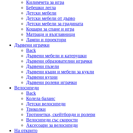
Килимчета за игра
Бебешки легла
Детски мебели
Детски мебели от дърво
Детски мебели за градината
Кошари за спане и игра
Матраци и възглавници
Лампи и проектори
Дървени играчки
Back
Дървени мебели и катерушки
Дървени образователни играчки
Дървени пъзели
Дървени къщи и мебели за кукли
Дървени кухни
Дървени ролеви играчки
Велосипеди
Back
Колела баланс
Детски велосипеди
Триколки
Тротинетки, скейтборди и ролери
Велосипеди със скорости
Аксесоари за велосипеди
На открито