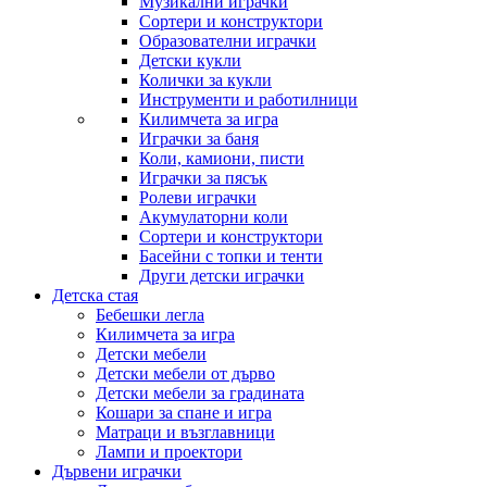
Музикални играчки
Сортери и конструктори
Образователни играчки
Детски кукли
Колички за кукли
Инструменти и работилници
Килимчета за игра
Играчки за баня
Коли, камиони, писти
Играчки за пясък
Ролеви играчки
Акумулаторни коли
Сортери и конструктори
Басейни с топки и тенти
Други детски играчки
Детска стая
Бебешки легла
Килимчета за игра
Детски мебели
Детски мебели от дърво
Детски мебели за градината
Кошари за спане и игра
Матраци и възглавници
Лампи и проектори
Дървени играчки