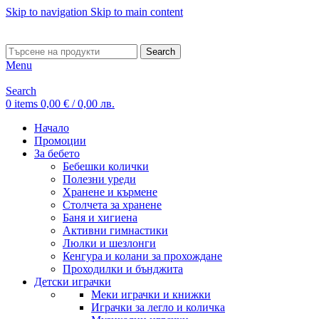
Skip to navigation
Skip to main content
ADD ANYTHING HERE OR JUST REMOVE IT…
Search
Menu
Search
0
items
0,00
€
/ 0,00 лв.
Начало
Промоции
За бебето
Бебешки колички
Полезни уреди
Хранене и кърмене
Столчета за хранене
Баня и хигиена
Активни гимнастики
Люлки и шезлонги
Кенгура и колани за прохождане
Проходилки и бънджита
Детски играчки
Меки играчки и книжки
Играчки за легло и количка