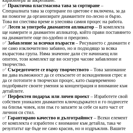
карабинера за закрепване.
✅
Практична пластмасова тава за сортиране
–
Специалната тава за сортиране по цветове е включена, за да
ви помогне да организирате диамантите по-лесно и бързо.
Това ви спестява време и улеснява самия процес на работа.
✅
Лесен за употреба диамантен апликатор
– В комплекта
ще намерите и диамантен апликатор, който прави поставянето
на диамантите още по-удобно и прецизно.
✅
Забавление за всички възрасти
– Рисуването с диаманти е
не само изключително забавно, но и подходящо за всяка
възрастова група. Няма значение дали сте начинаещ или
опитен, този комплект ще ви осигури часове забавление и
творчество.
✅
Съсредоточете се върху творчеството
– Това занимание
ви дава възможност да се откъснете от всекидневния стрес и
да се потопите в творчески процес, като същевременно
подобрявате своите умения за концентрация и внимание към
детайлите.
✅
Перфектен подарък или личен проект
– Изработете свой
собствен уникален диамантен ключодържател и го поднесете
на близък човек, или пък го запазете за себе си като част от
личния си стил.
✅
Гарантирано качество и дълготрайност
– Всеки елемент
от комплекта е изработен с внимание към детайла, така че
резултатът ще бъде не само красив, но и издръжлив. Вашите