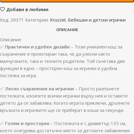
Добави в любими
Код:
29371
Категории:
Kruzzel
,
Бебешки и детски играчки
ОПИСАНИЕ
Описание
✅
Практичен и удобен дизайн
– Този уникален кош за
съхранение е проектиран така, че да улесни както
малчуганите, така и техните родители. Той съчетава две
функции в едно – просторен кош за играчки и удобна
постелка за игра.
✅
Лесно съхранение на играчки
– Просто разпънете
постелката, изсипете всички играчки върху нея и оставете
детето да се забавлява. Когато играта приключи, дръпнете
връзката и играчките ще се приберат в коша за секунди.
✅
Голям и просторен
– Постелката е с диаметър 135 см,
което осигурява достатъчно място за детските забавления.