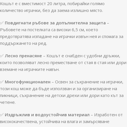
Кошът е с вместимост 20 литра, побирайки голямо
количество играчки, без да заема излишно място.
✅
Повдигнати ръбове за допълнителна защита
–
Ръбовете на постелката са високи 6,5 см, което
предотвратява изпадане на играчки извън нея и спомага за
поддържането на ред.
✅
Лесно пренасяне
– Кошът е снабден с удобни дръжки,
които позволяват лесно преместване от стая в стая или дори
вземане на играчките навън.
✅
Многофункционален
– Освен за съхранение на играчки,
този кош може да бъде използван и за организиране на
пикници, съхранение на детски дрехи или дори като кът за
четене.
✅
Издръжлив и водоустойчив материал
– Изработен от
висококачествена, устойчива на влага и замърсяване