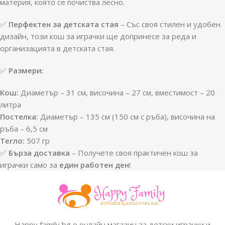
материя, която се почиства лесно.
✅
Перфектен за детската стая
– Със своя стилен и удобен
дизайн, този кош за играчки ще допринесе за реда и
организацията в детската стая.
✅
Размери:
Кош:
Диаметър – 31 см, височина – 27 см, вместимост – 20
литра
Постелка:
Диаметър – 135 см (150 см с ръба), височина на
ръба – 6,5 см
Тегло:
507 гр
✅
Бърза доставка
– Получете своя практичен кош за
играчки само за
един работен ден
!
Happy family bg е онлайн магазин за детски играчки и