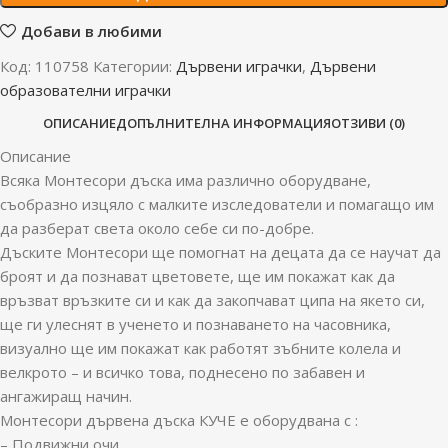
Добави в любими
Код:
110758
Категории:
Дървени играчки
,
Дървени
образователни играчки
ОПИСАНИЕ
ДОПЪЛНИТЕЛНА ИНФОРМАЦИЯ
ОТЗИВИ (0)
Описание
Всяка Монтесори дъска има различно оборудване,
съобразно изцяло с малките изследователи и помагащо им
да разберат света около себе си по-добре.
Дъските Монтесори ще помогнат на децата да се научат да
броят и да познават цветовете, ще им покажат как да
връзват връзките си и как да закопчават ципа на якето си,
ще ги улеснят в ученето и познаването на часовника,
визуално ще им покажат как работят зъбните колела и
велкрото – и всичко това, поднесено по забавен и
ангажиращ начин.
Монтесори дървена дъска КУЧЕ е оборудвана с :
– Подвижни очи