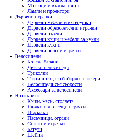
Матраци и възглавници
Лампи и проектори
Дървени играчки
Дървени мебели и катерушки
Дървени образователни играчки
Дървени пъзели
Дървени къщи и мебели за кукли
Дървени кухни
Дървени ролеви играчки
Велосипеди
Колела баланс
Детски велосипеди
Триколки
Тротинетки, скейтборди и ролери
Велосипеди със скорости
Аксесоари за велосипеди
На открито
Къщи, маси, столчета
Люлки и люлеещи играчки
Пързалки
Пясъчници, огради
Спортни играчки
Батути
Шейни