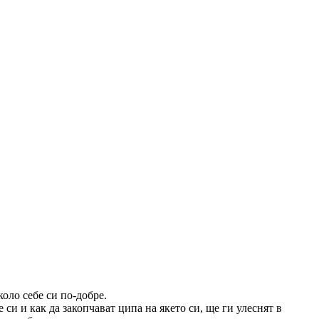
оло себе си по-добре.
си и как да закопчават ципа на якето си, ще ги улеснят в