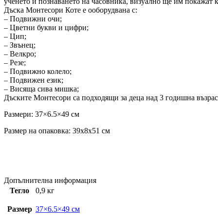
ученето и познаването на часовника, визуално ще им покажат к
Дъска Монтесори Коте e oоборудвана с:
– Подвижни очи;
– Цветни букви и цифри;
– Цип;
– Звънец;
– Велкро;
– Резе;
– Подвижно колело;
– Подвижен език;
– Висяща сива мишка;
Дъските Монтесори са подходящи за деца над 3 годишна възрас
Размери: 37×6.5×49 см
Размер на опаковка: 39x8x51 см
Допълнителна информация
Тегло
0,9 кг
Размер
37×6.5×49 см