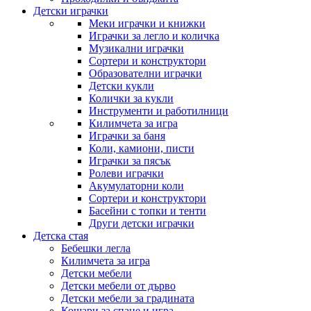
Детски играчки
Меки играчки и книжки
Играчки за легло и количка
Музикални играчки
Сортери и конструктори
Образователни играчки
Детски кукли
Колички за кукли
Инструменти и работилници
Килимчета за игра
Играчки за баня
Коли, камиони, писти
Играчки за пясък
Ролеви играчки
Акумулаторни коли
Сортери и конструктори
Басейни с топки и тенти
Други детски играчки
Детска стая
Бебешки легла
Килимчета за игра
Детски мебели
Детски мебели от дърво
Детски мебели за градината
Кошари за спане и игра