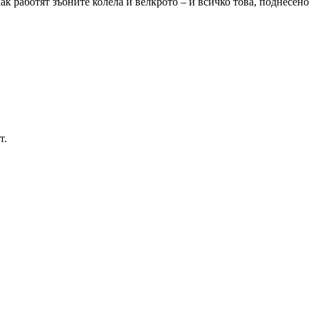
ак работят зъбните колела и велкрото – и всичко това, поднесен
т.