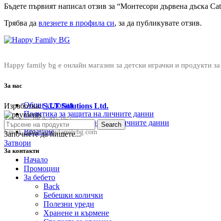
Бъдете първият написал отзив за “Монтесори дървена дъска Cat
Трябва да
влезнете в профила си
, за да публикувате отзив.
Happy family bg е онлайн магазин за детски играчки и продукти за
За нас
Общи условия
Изработка:
S.I.T Solutions Ltd.
Политика за защита на личните данни
Телефон:
0876 415 057
Политика за съхранение на личните данни
Search
Връщане
Email:
sale@happyfamilybg.com
Започнете да пишете...
Затвори
За контакти
Начало
Промоции
За бебето
Back
Бебешки колички
Полезни уреди
Хранене и кърмене