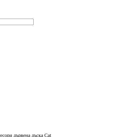
есори дървена дъска Cat