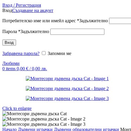
Вход / Регистрация
Вход
Създаване на акаунт
Потребителско име или имейл адрес
*
Задължително
Парола
*
Задължително
Вход
Забравена парола?
Запомни ме
Любими
0
items
0,00
€
/ 0,00 лв.
Click to enlarge
Начало
Дървени играчки
Дървени образователни играчки
Монт