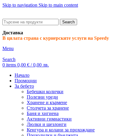
Skip to navigation
Skip to main content
ADD ANYTHING HERE OR JUST REMOVE IT…
Search
Доставка
В цялата страна с куриерските услуги на Speedy
Menu
Search
0
items
0,00
€
/ 0,00 лв.
Начало
Промоции
За бебето
Бебешки колички
Полезни уреди
Хранене и кърмене
Столчета за хранене
Баня и хигиена
Активни гимнастики
Люлки и шезлонги
Кенгура и колани за прохождане
Проходилки и бънджита