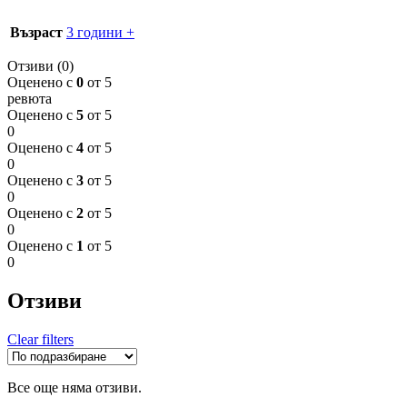
Възраст
3 години +
Отзиви (0)
Оценено с
0
от 5
ревюта
Оценено с
5
от 5
0
Оценено с
4
от 5
0
Оценено с
3
от 5
0
Оценено с
2
от 5
0
Оценено с
1
от 5
0
Отзиви
Clear filters
Все още няма отзиви.