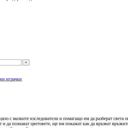
ни играчки
яло с малките изследователи и помагащо им да разберат света ок
и да познават цветовете, ще им покажат как да връзват връзките 