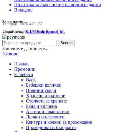
Политика за съхранение на личните данни
Връщане
За контакти
Телефон:
0876 415 057
Изработка:
S.I.T Solutions Ltd.
Email:
sale@happyfamilybg.com
Search
Започнете да пишете...
Затвори
Начало
Промоции
За бебето
Back
Бебешки колички
Полезни уреди
Хранене и кърмене
Столчета за хранене
Баня и хигиена
Активни гимнастики
Люлки и шезлонги
Кенгура и колани за прохождане
Проходилки и бънджита