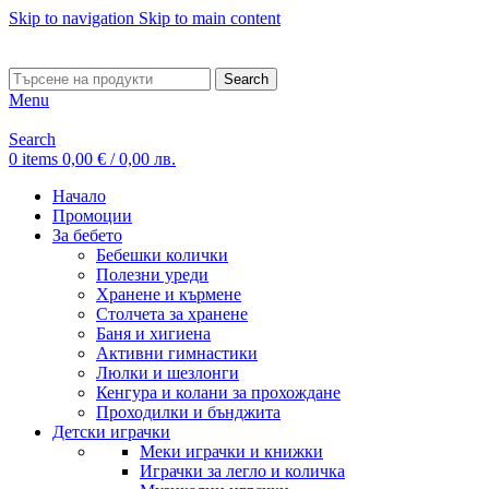
Skip to navigation
Skip to main content
ADD ANYTHING HERE OR JUST REMOVE IT…
Search
Menu
Search
0
items
0,00
€
/ 0,00 лв.
Начало
Промоции
За бебето
Бебешки колички
Полезни уреди
Хранене и кърмене
Столчета за хранене
Баня и хигиена
Активни гимнастики
Люлки и шезлонги
Кенгура и колани за прохождане
Проходилки и бънджита
Детски играчки
Меки играчки и книжки
Играчки за легло и количка