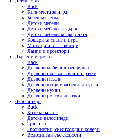
Детска стая
Back
Килимчета за игра
Бебешки легла
Детски мебели
Детски мебели от дърво
Детски мебели за градината
Кошари за спане и игра
Матраци и възглавници
Лампи и проектори
Дървени играчки
Back
Дървени мебели и катерушки
Дървени образователни играчки
Дървени пъзели
Дървени къщи и мебели за кукли
Дървени кухни
Дървени ролеви играчки
Велосипеди
Back
Колела баланс
Детски велосипеди
Триколки
Тротинетки, скейтборди и ролери
Велосипеди със скорости