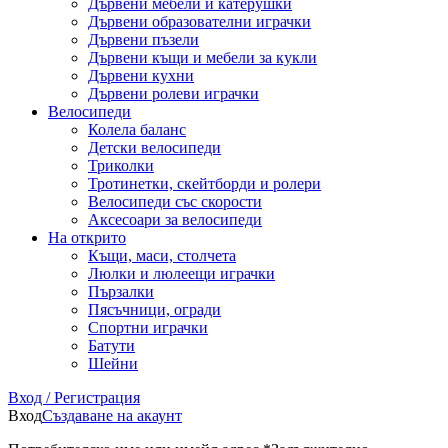
Дървени мебели и катерушки
Дървени образователни играчки
Дървени пъзели
Дървени къщи и мебели за кукли
Дървени кухни
Дървени ролеви играчки
Велосипеди
Колела баланс
Детски велосипеди
Триколки
Тротинетки, скейтборди и ролери
Велосипеди със скорости
Аксесоари за велосипеди
На открито
Къщи, маси, столчета
Люлки и люлеещи играчки
Пързалки
Пясъчници, огради
Спортни играчки
Батути
Шейни
Вход / Регистрация
Вход
Създаване на акаунт