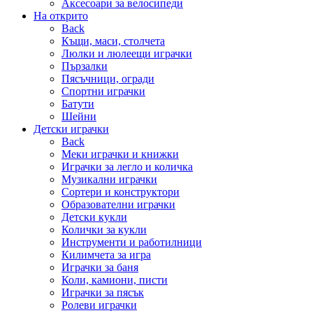
Аксесоари за велосипеди
На открито
Back
Къщи, маси, столчета
Люлки и люлеещи играчки
Пързалки
Пясъчници, огради
Спортни играчки
Батути
Шейни
Детски играчки
Back
Меки играчки и книжки
Играчки за легло и количка
Музикални играчки
Сортери и конструктори
Образователни играчки
Детски кукли
Колички за кукли
Инструменти и работилници
Килимчета за игра
Играчки за баня
Коли, камиони, писти
Играчки за пясък
Ролеви играчки