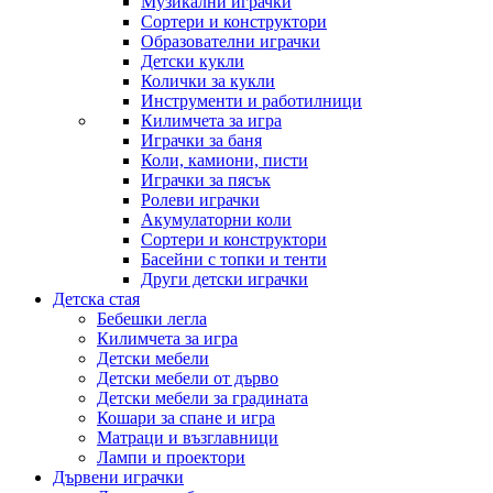
Музикални играчки
Сортери и конструктори
Образователни играчки
Детски кукли
Колички за кукли
Инструменти и работилници
Килимчета за игра
Играчки за баня
Коли, камиони, писти
Играчки за пясък
Ролеви играчки
Акумулаторни коли
Сортери и конструктори
Басейни с топки и тенти
Други детски играчки
Детска стая
Бебешки легла
Килимчета за игра
Детски мебели
Детски мебели от дърво
Детски мебели за градината
Кошари за спане и игра
Матраци и възглавници
Лампи и проектори
Дървени играчки