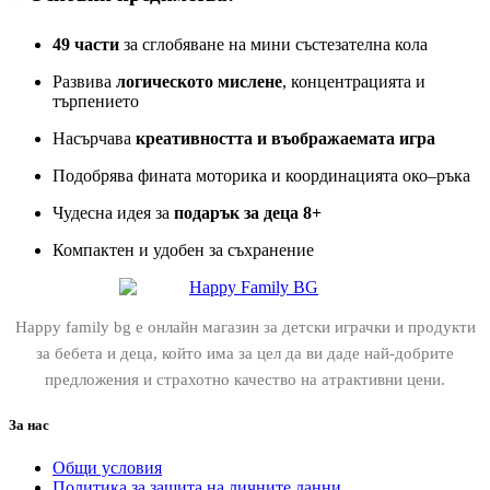
49 части
за сглобяване на мини състезателна кола
Развива
логическото мислене
, концентрацията и
търпението
Насърчава
креативността и въображаемата игра
Подобрява фината моторика и координацията око–ръка
Чудесна идея за
подарък за деца 8+
Компактен и удобен за съхранение
Happy family bg е онлайн магазин за детски играчки и продукти
за бебета и деца, който има за цел да ви даде най-добрите
предложения и страхотно качество на атрактивни цени.
За нас
Общи условия
Политика за защита на личните данни