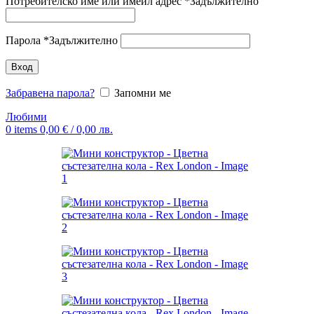
Потребителско име или имейл адрес
*
Задължително
Парола
*
Задължително
Вход
Забравена парола?
Запомни ме
Любими
0
items
0,00
€
/ 0,00 лв.