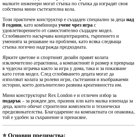
малките инженери могат стъпка по стъпка да изградят своя
собствена мини състезателна кола.
Този практичен конструктор е създаден специално за деца
над
8 години
, като комбинира
учене чрез игра
с
удовлетворението от самостоятелно създаден модел.
Сглобяването насърчава концентрацията, търпението и
уменията за решаване на проблеми, като всяка следваща
стъпка логично надгражда предходната.
Ярките цветове и спортният дизайн правят колата
изключително атрактивна, а компактният ѝ размер я превръща
в чудесна играчка както за игра у дома, така и за показване
като готов модел. След сглобяването децата могат да
използват колата за ролеви игри, състезания и въображаеми
истории, което допълнително развива креативността им.
Мини конструкторът Rex London е и отличен избор за
подарък
– за рожден ден, празник или като малка изненада за
деца, които обичат строителни комплекти и технически
предизвикателства. Благодарение на компактната си опаковка,
той е удобен за съхранение и пренасяне.
⭐
Основни предимства: